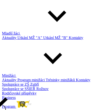
Mladší žáci
Aktuality
Utkání MŽ "A"
Utkání MŽ "B"
Kontakty
Minižáci
Aktuality
Program minižáci
Tréninky minižáků
Kontakty
Spolupráce se ZŠ Zubří
Spolupráce se SŠIEŘ Rožnov
Rodičovské příspěvky
Business
Program