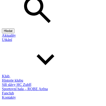
Hledat
Aktuality
Utkání
Klub
Historie klubu
Síň slávy HC Zubří
Sportovní hala – ROBE Aréna
Fanclub
Kontakty