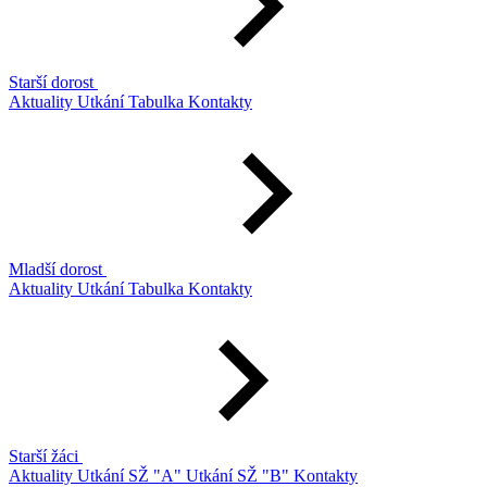
Starší dorost
Aktuality
Utkání
Tabulka
Kontakty
Mladší dorost
Aktuality
Utkání
Tabulka
Kontakty
Starší žáci
Aktuality
Utkání SŽ "A"
Utkání SŽ "B"
Kontakty