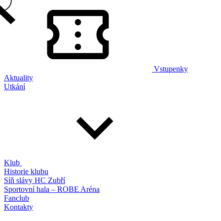
Vstupenky
Aktuality
Utkání
Klub
Historie klubu
Síň slávy HC Zubří
Sportovní hala – ROBE Aréna
Fanclub
Kontakty