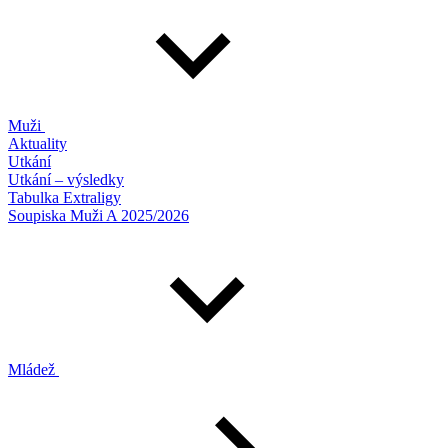
Muži
Aktuality
Utkání
Utkání – výsledky
Tabulka Extraligy
Soupiska Muži A 2025/2026
Mládež