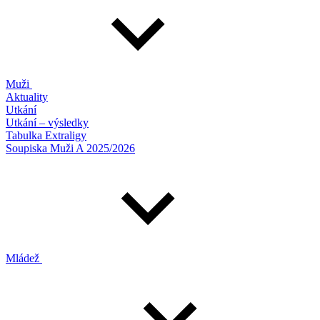
Muži
Aktuality
Utkání
Utkání – výsledky
Tabulka Extraligy
Soupiska Muži A 2025/2026
Mládež