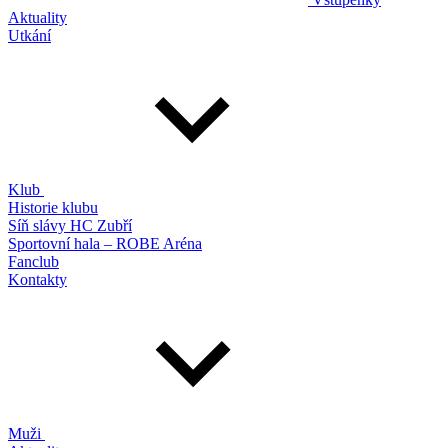
Aktuality
Utkání
Klub
Historie klubu
Síň slávy HC Zubří
Sportovní hala – ROBE Aréna
Fanclub
Kontakty
Muži