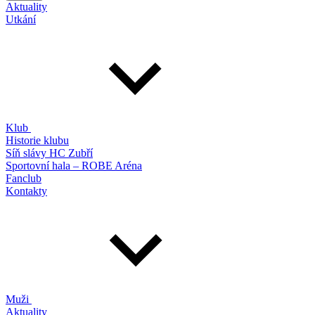
Aktuality
Utkání
Klub
Historie klubu
Síň slávy HC Zubří
Sportovní hala – ROBE Aréna
Fanclub
Kontakty
Muži
Aktuality