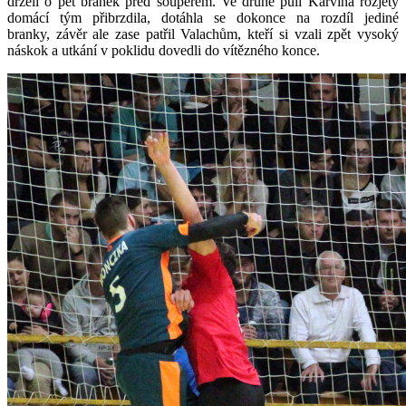
drželi o pět branek před soupeřem. Ve druhé půli Karviná rozjetý
domácí tým přibrzdila, dotáhla se dokonce na rozdíl jediné
branky, závěr ale zase patřil Valachům, kteří si vzali zpět vysoký
náskok a utkání v poklidu dovedli do vítězného konce.