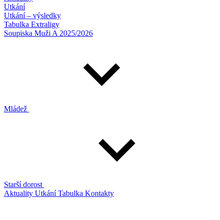
Utkání
Utkání – výsledky
Tabulka Extraligy
Soupiska Muži A 2025/2026
Mládež
Starší dorost
Aktuality
Utkání
Tabulka
Kontakty