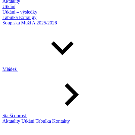
Aktuality
Utkání
Utkání – výsledky
Tabulka Extraligy
Soupiska Muži A 2025/2026
Mládež
Starší dorost
Aktuality
Utkání
Tabulka
Kontakty