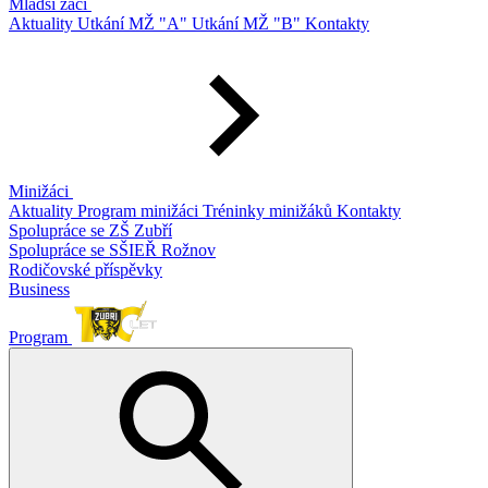
Mladší žáci
Aktuality
Utkání MŽ "A"
Utkání MŽ "B"
Kontakty
Minižáci
Aktuality
Program minižáci
Tréninky minižáků
Kontakty
Spolupráce se ZŠ Zubří
Spolupráce se SŠIEŘ Rožnov
Rodičovské příspěvky
Business
Program