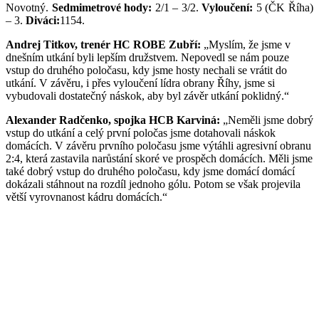
Novotný.
Sedmimetrové hody:
2/1 – 3/2.
Vyloučení:
5 (ČK Říha)
– 3.
Diváci:
1154.
Andrej Titkov, trenér HC ROBE Zubří:
„Myslím, že jsme v
dnešním utkání byli lepším družstvem. Nepovedl se nám pouze
vstup do druhého poločasu, kdy jsme hosty nechali se vrátit do
utkání. V závěru, i přes vyloučení lídra obrany Říhy, jsme si
vybudovali dostatečný náskok, aby byl závěr utkání poklidný.“
Alexander Radčenko, spojka HCB Karviná:
„Neměli jsme dobrý
vstup do utkání a celý první poločas jsme dotahovali náskok
domácích. V závěru prvního poločasu jsme výtáhli agresivní obranu
2:4, která zastavila narůstání skoré ve prospěch domácích. Měli jsme
také dobrý vstup do druhého poločasu, kdy jsme domácí domácí
dokázali stáhnout na rozdíl jednoho gólu. Potom se však projevila
větší vyrovnanost kádru domácích.“