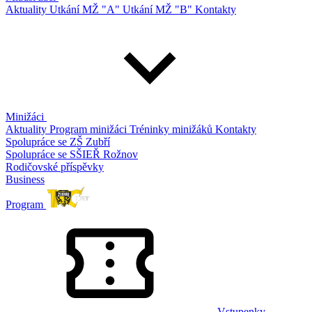
Aktuality
Utkání MŽ "A"
Utkání MŽ "B"
Kontakty
Minižáci
Aktuality
Program minižáci
Tréninky minižáků
Kontakty
Spolupráce se ZŠ Zubří
Spolupráce se SŠIEŘ Rožnov
Rodičovské příspěvky
Business
Program
Vstupenky