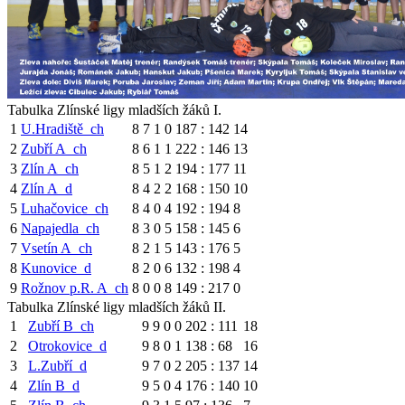
Tabulka Zlínské ligy mladších žáků I.
1
U.Hradiště_ch
8
7
1
0
187 : 142
14
2
Zubří A_ch
8
6
1
1
222 : 146
13
3
Zlín A_ch
8
5
1
2
194 : 177
11
4
Zlín A_d
8
4
2
2
168 : 150
10
5
Luhačovice_ch
8
4
0
4
192 : 194
8
6
Napajedla_ch
8
3
0
5
158 : 145
6
7
Vsetín A_ch
8
2
1
5
143 : 176
5
8
Kunovice_d
8
2
0
6
132 : 198
4
9
Rožnov p.R. A_ch
8
0
0
8
149 : 217
0
Tabulka Zlínské ligy mladších žáků II.
1
Zubří B_ch
9
9
0
0
202 : 111
18
2
Otrokovice_d
9
8
0
1
138 : 68
16
3
L.Zubří_d
9
7
0
2
205 : 137
14
4
Zlín B_d
9
5
0
4
176 : 140
10