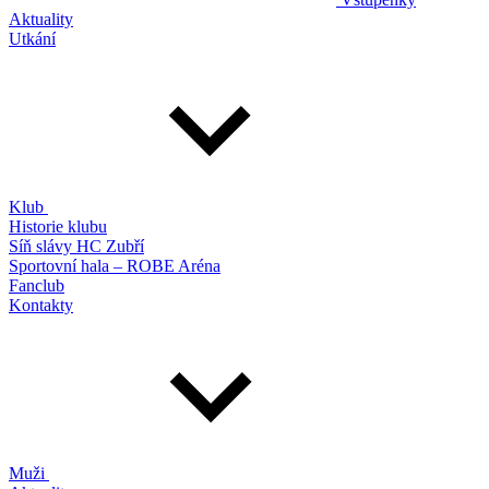
Aktuality
Utkání
Klub
Historie klubu
Síň slávy HC Zubří
Sportovní hala – ROBE Aréna
Fanclub
Kontakty
Muži