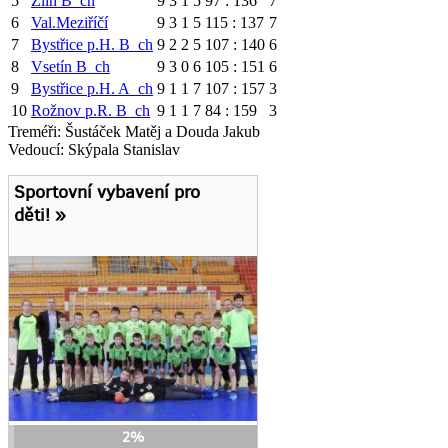
5
Zlín B_ch
9
3
1
5
97 : 136
7
6
Val.Meziříčí
9
3
1
5
115 : 137
7
7
Bystřice p.H. B_ch
9
2
2
5
107 : 140
6
8
Vsetín B_ch
9
3
0
6
105 : 151
6
9
Bystřice p.H. A_ch
9
1
1
7
107 : 157
3
10
Rožnov p.R. B_ch
9
1
1
7
84 : 159
3
Treméři: Šustáček Matěj a Douda Jakub
Vedoucí: Skýpala Stanislav