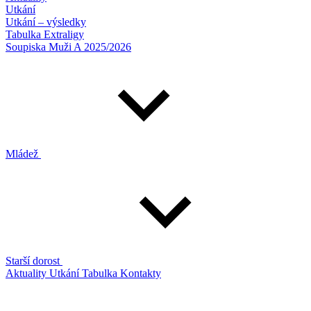
Utkání
Utkání – výsledky
Tabulka Extraligy
Soupiska Muži A 2025/2026
Mládež
Starší dorost
Aktuality
Utkání
Tabulka
Kontakty