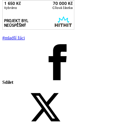
#mladší žáci
Sdílet