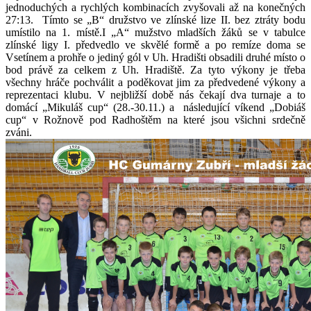
jednoduchých a rychlých kombinacích zvyšovali až na konečných
27:13. Tímto se „B“ družstvo ve zlínské lize II. bez ztráty bodu
umístilo na 1. místě.I „A“ mužstvo mladších žáků se v tabulce
zlínské ligy I. předvedlo ve skvělé formě a po remíze doma se
Vsetínem a prohře o jediný gól v Uh. Hradišti obsadili druhé místo o
bod právě za celkem z Uh. Hradiště.
Za tyto výkony je třeba
všechny hráče pochválit a poděkovat jim za předvedené výkony a
reprezentaci klubu. V nejbližší době nás čekají dva turnaje a to
domácí „Mikuláš cup“ (28.-30.11.) a následující víkend „Dobiáš
cup“ v Rožnově pod Radhoštěm na které jsou všichni srdečně
zváni.