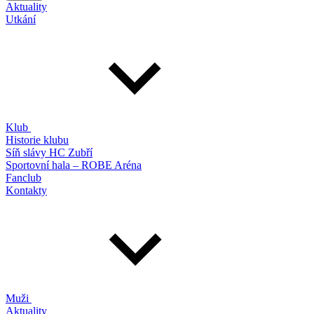
Aktuality
Utkání
Klub
Historie klubu
Síň slávy HC Zubří
Sportovní hala – ROBE Aréna
Fanclub
Kontakty
Muži
Aktuality