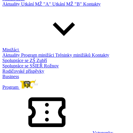
Aktuality
Utkání MŽ "A"
Utkání MŽ "B"
Kontakty
Minižáci
Aktuality
Program minižáci
Tréninky minižáků
Kontakty
Spolupráce se ZŠ Zubří
Spolupráce se SŠIEŘ Rožnov
Rodičovské příspěvky
Business
Program
Vstupenky