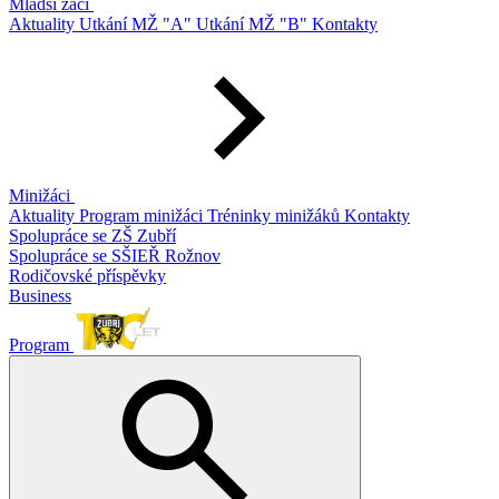
Mladší žáci
Aktuality
Utkání MŽ "A"
Utkání MŽ "B"
Kontakty
Minižáci
Aktuality
Program minižáci
Tréninky minižáků
Kontakty
Spolupráce se ZŠ Zubří
Spolupráce se SŠIEŘ Rožnov
Rodičovské příspěvky
Business
Program