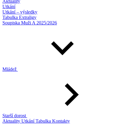
Aktuality
Utkání
Utkání – výsledky
Tabulka Extraligy
Soupiska Muži A 2025/2026
Mládež
Starší dorost
Aktuality
Utkání
Tabulka
Kontakty