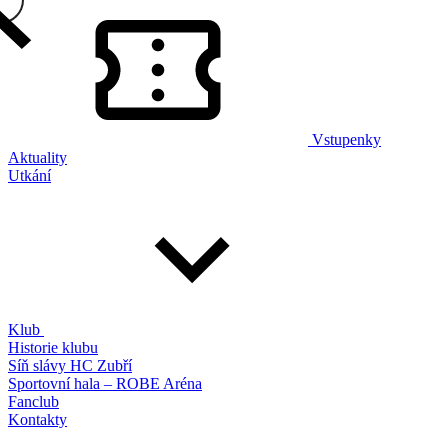
Vstupenky
Aktuality
Utkání
Klub
Historie klubu
Síň slávy HC Zubří
Sportovní hala – ROBE Aréna
Fanclub
Kontakty