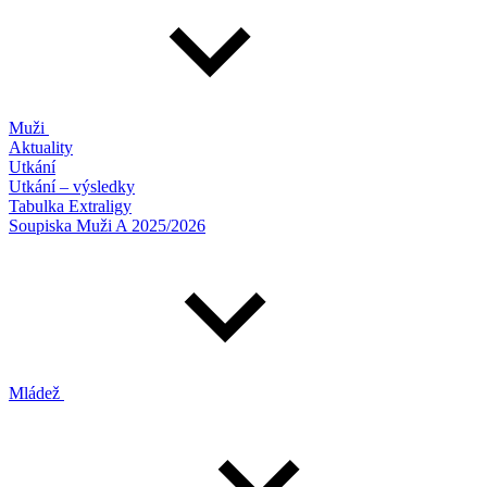
Muži
Aktuality
Utkání
Utkání – výsledky
Tabulka Extraligy
Soupiska Muži A 2025/2026
Mládež