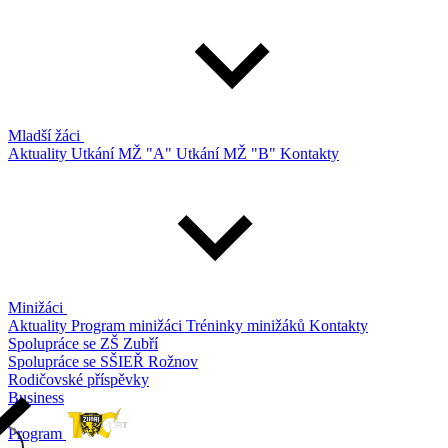
Mladší žáci
Aktuality
Utkání MŽ "A"
Utkání MŽ "B"
Kontakty
Minižáci
Aktuality
Program minižáci
Tréninky minižáků
Kontakty
Spolupráce se ZŠ Zubří
Spolupráce se SŠIEŘ Rožnov
Rodičovské příspěvky
Business
Program