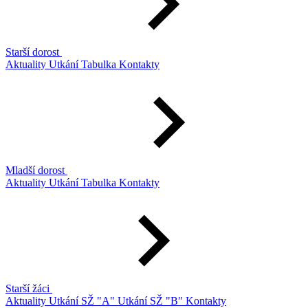
Starší dorost
Aktuality
Utkání
Tabulka
Kontakty
Mladší dorost
Aktuality
Utkání
Tabulka
Kontakty
Starší žáci
Aktuality
Utkání SŽ "A"
Utkání SŽ "B"
Kontakty