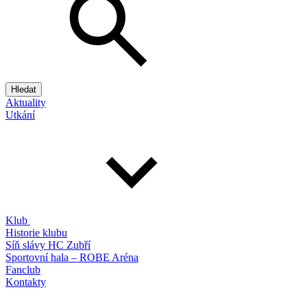
Hledat
Aktuality
Utkání
Klub
Historie klubu
Síň slávy HC Zubří
Sportovní hala – ROBE Aréna
Fanclub
Kontakty