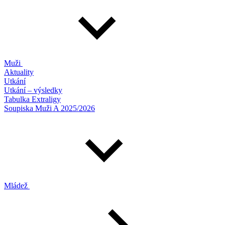
Muži
Aktuality
Utkání
Utkání – výsledky
Tabulka Extraligy
Soupiska Muži A 2025/2026
Mládež