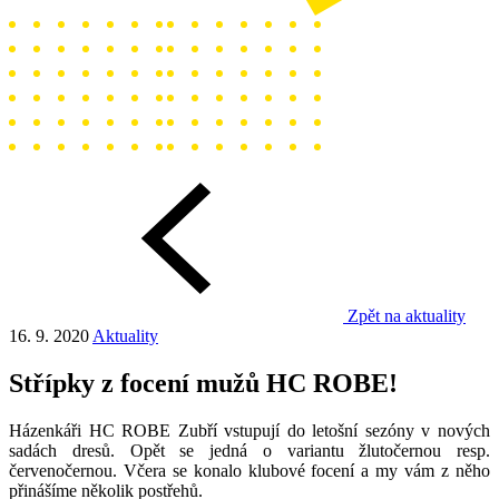
Zpět na aktuality
16. 9. 2020
Aktuality
Střípky z focení mužů HC ROBE!
Házenkáři HC ROBE Zubří vstupují do letošní sezóny v nových
sadách dresů. Opět se jedná o variantu žlutočernou resp.
červenočernou. Včera se konalo klubové focení a my vám z něho
přinášíme několik postřehů.