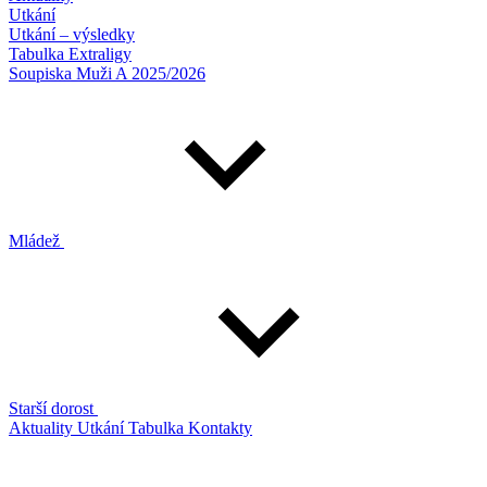
Utkání
Utkání – výsledky
Tabulka Extraligy
Soupiska Muži A 2025/2026
Mládež
Starší dorost
Aktuality
Utkání
Tabulka
Kontakty