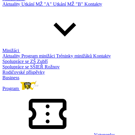
Aktuality
Utkání MŽ "A"
Utkání MŽ "B"
Kontakty
Minižáci
Aktuality
Program minižáci
Tréninky minižáků
Kontakty
Spolupráce se ZŠ Zubří
Spolupráce se SŠIEŘ Rožnov
Rodičovské příspěvky
Business
Program
Vstupenky