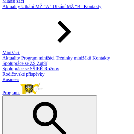
Mladší žáci
Aktuality
Utkání MŽ "A"
Utkání MŽ "B"
Kontakty
Minižáci
Aktuality
Program minižáci
Tréninky minižáků
Kontakty
Spolupráce se ZŠ Zubří
Spolupráce se SŠIEŘ Rožnov
Rodičovské příspěvky
Business
Program