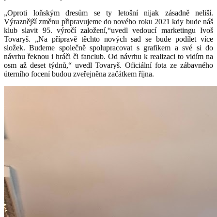
„Oproti loňským dresům se ty letošní nijak zásadně neliší.
Výraznější změnu připravujeme do nového roku 2021 kdy bude náš
klub slavit 95. výročí založení,“uvedl vedoucí marketingu Ivoš
Tovaryš. „Na přípravě těchto nových sad se bude podílet více
složek. Budeme společně spolupracovat s grafikem a své si do
návrhu řeknou i hráči či fanclub. Od návrhu k realizaci to vidím na
osm až deset týdnů,“ uvedl Tovaryš. Oficiální fota ze zábavného
úterního focení budou zveřejněna začátkem října.