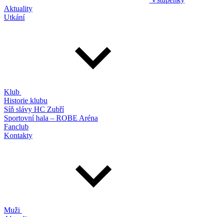
Aktuality
Utkání
Klub
Historie klubu
Síň slávy HC Zubří
Sportovní hala – ROBE Aréna
Fanclub
Kontakty
Muži