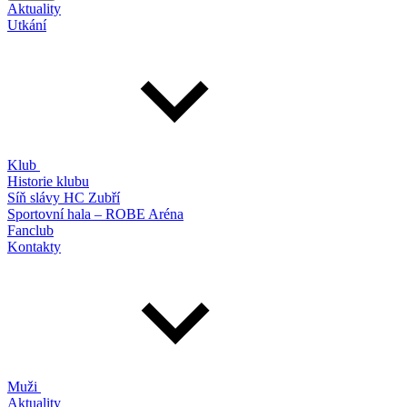
Aktuality
Utkání
Klub
Historie klubu
Síň slávy HC Zubří
Sportovní hala – ROBE Aréna
Fanclub
Kontakty
Muži
Aktuality