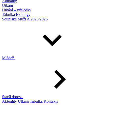
Aktuality
Utkání
Utkání – výsledky
Tabulka Extraligy
Soupiska Muži A 2025/2026
Mládež
Starší dorost
Aktuality
Utkání
Tabulka
Kontakty