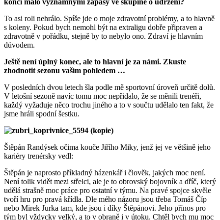
končí málo významnými zápasy ve skupině o udržení?
To asi roli nehrálo. Spíše jde o moje zdravotní problémy, a to hlavně
s koleny. Pokud bych nemohl být na extraligu dobře připraven a
zdravotně v pořádku, stejně by to nebylo ono. Zdraví je hlavním
důvodem.
Ještě není úplný konec, ale to hlavní je za námi. Zkuste
zhodnotit sezonu vaším pohledem …
V posledních dvou letech šla podle mě sportovní úroveň určitě dolů.
V letošní sezoně navíc tomu moc nepřidalo, že se měnili trenéři,
každý vyžaduje něco trochu jiného a to v součtu udělalo ten fakt, že
jsme hráli spodní šestku.
Štěpán Randýsek očima kouče Jiřího Miky, jenž jej ve většině jeho
kariéry trenérsky vedl:
Štěpán je naprosto příkladný házenkář i člověk, jakých moc není.
Není tolik vidět mezi střelci, ale je to obrovský bojovník a dříč, který
udělá strašně moc práce pro ostatní v týmu. Na pravé spojce skvěle
tvoří hru pro pravá křídla. Dle mého názoru jsou třeba Tomáš Číp
nebo Mirek Jurka tam, kde jsou i díky Štěpánovi. Jeho přínos pro
tým byl vždycky velký, a to v obraně i v útoku. Chtěl bych mu moc