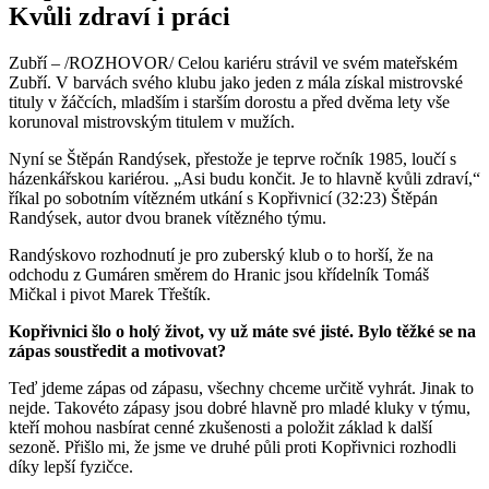
Kvůli zdraví i práci
Zubří – /ROZHOVOR/ Celou kariéru strávil ve svém mateřském
Zubří. V barvách svého klubu jako jeden z mála získal mistrovské
tituly v žáčcích, mladším i starším dorostu a před dvěma lety vše
korunoval mistrovským titulem v mužích.
Nyní se Štěpán Randýsek, přestože je teprve ročník 1985, loučí s
házenkářskou kariérou. „Asi budu končit. Je to hlavně kvůli zdraví,“
říkal po sobotním vítězném utkání s Kopřivnicí (32:23) Štěpán
Randýsek, autor dvou branek vítězného týmu.
Randýskovo rozhodnutí je pro zuberský klub o to horší, že na
odchodu z Gumáren směrem do Hranic jsou křídelník Tomáš
Mičkal i pivot Marek Třeštík.
Kopřivnici šlo o holý život, vy už máte své jisté. Bylo těžké se na
zápas soustředit a motivovat?
Teď jdeme zápas od zápasu, všechny chceme určitě vyhrát. Jinak to
nejde. Takovéto zápasy jsou dobré hlavně pro mladé kluky v týmu,
kteří mohou nasbírat cenné zkušenosti a položit základ k další
sezoně. Přišlo mi, že jsme ve druhé půli proti Kopřivnici rozhodli
díky lepší fyzičce.