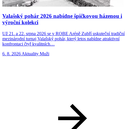
Valašský pohár 2026 nabídne špičkovou házenou i
výroční kolekci
Už 21. a 22. srpna 2026 se v ROBE Aréně Zubří uskuteční tradiční
N
mezinárodní turnaj Valašský pohár, který letos nabídne atraktivní
p
konfrontaci čtyř kvalitních…
n
6. 8. 2026
Aktuality
Muži
5