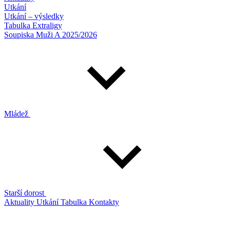
Utkání
Utkání – výsledky
Tabulka Extraligy
Soupiska Muži A 2025/2026
Mládež
Starší dorost
Aktuality
Utkání
Tabulka
Kontakty