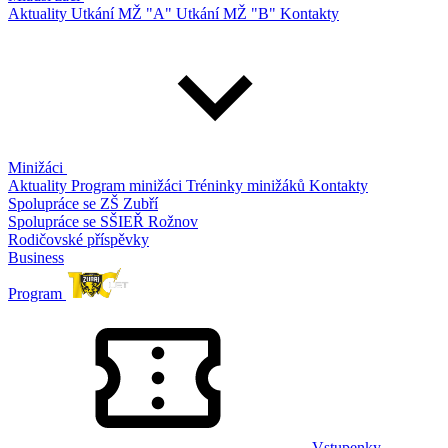
Aktuality
Utkání MŽ "A"
Utkání MŽ "B"
Kontakty
Minižáci
Aktuality
Program minižáci
Tréninky minižáků
Kontakty
Spolupráce se ZŠ Zubří
Spolupráce se SŠIEŘ Rožnov
Rodičovské příspěvky
Business
Program
Vstupenky