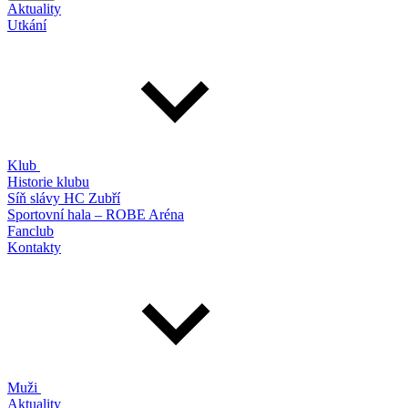
Aktuality
Utkání
Klub
Historie klubu
Síň slávy HC Zubří
Sportovní hala – ROBE Aréna
Fanclub
Kontakty
Muži
Aktuality