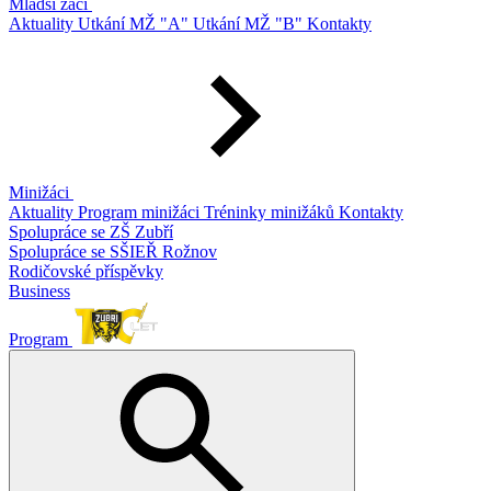
Mladší žáci
Aktuality
Utkání MŽ "A"
Utkání MŽ "B"
Kontakty
Minižáci
Aktuality
Program minižáci
Tréninky minižáků
Kontakty
Spolupráce se ZŠ Zubří
Spolupráce se SŠIEŘ Rožnov
Rodičovské příspěvky
Business
Program