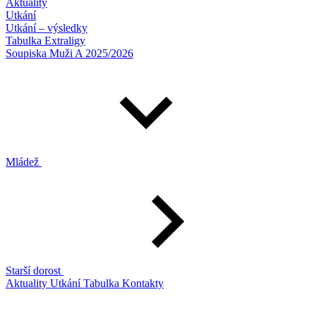
Aktuality
Utkání
Utkání – výsledky
Tabulka Extraligy
Soupiska Muži A 2025/2026
Mládež
Starší dorost
Aktuality
Utkání
Tabulka
Kontakty