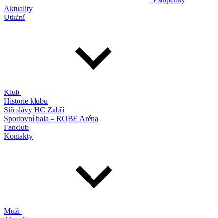
Aktuality
Utkání
Klub
Historie klubu
Síň slávy HC Zubří
Sportovní hala – ROBE Aréna
Fanclub
Kontakty
Muži