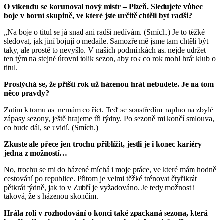
O víkendu se korunoval nový mistr – Plzeň. Sledujete vůbec
boje v horní skupině, ve které jste určitě chtěli být radši?
„Na boje o titul se já snad ani radši nedívám. (Smích.) Je to těžké
sledovat, jak jiní bojují o medaile. Samozřejmě jsme tam chtěli být
taky, ale prostě to nevyšlo. V našich podmínkách asi nejde udržet
ten tým na stejné úrovni tolik sezon, aby rok co rok mohl hrát klub o
titul.
Proslýchá se, že příští rok už házenou hrát nebudete. Je na tom
něco pravdy?
Zatím k tomu asi nemám co říct. Teď se soustředím naplno na zbylé
zápasy sezony, ještě hrajeme tři týdny. Po sezoně mi končí smlouva,
co bude dál, se uvidí. (Smích.)
Zkuste ale přece jen trochu přiblížit, jestli je i konec kariéry
jedna z možností…
No, trochu se mi do házené míchá i moje práce, ve které mám hodně
cestování po republice. Přitom je velmi těžké trénovat čtyřikrát
pětkrát týdně, jak to v Zubří je vyžadováno. Je tedy možnost i
taková, že s házenou skončím.
Hrála roli v rozhodování o konci také zpackaná sezona, která