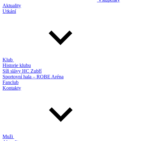
Aktuality
Utkání
Klub
Historie klubu
Síň slávy HC Zubří
Sportovní hala – ROBE Aréna
Fanclub
Kontakty
Muži