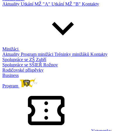
Aktuality
Utkání MŽ "A"
Utkání MŽ "B"
Kontakty
Minižáci
Aktuality
Program minižáci
Tréninky minižáků
Kontakty
Spolupráce se ZŠ Zubří
Spolupráce se SŠIEŘ Rožnov
Rodičovské příspěvky
Business
Program
Vstupenky