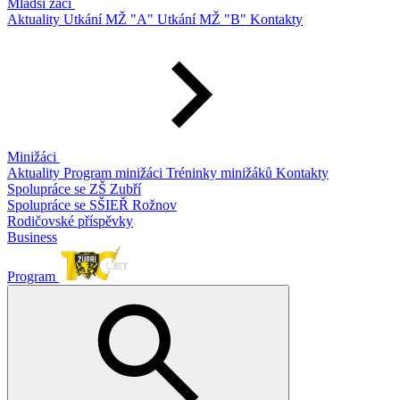
Mladší žáci
Aktuality
Utkání MŽ "A"
Utkání MŽ "B"
Kontakty
Minižáci
Aktuality
Program minižáci
Tréninky minižáků
Kontakty
Spolupráce se ZŠ Zubří
Spolupráce se SŠIEŘ Rožnov
Rodičovské příspěvky
Business
Program