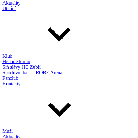
Aktuality
Utkání
Klub
Historie klubu
Síň slávy HC Zubří
Sportovní hala – ROBE Aréna
Fanclub
Kontakty
Muži
Aktuality