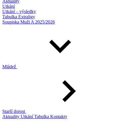
Aktuality
Utkání
Utkání – výsledky
Tabulka Extraligy
Soupiska Muži A 2025/2026
Mládež
Starší dorost
Aktuality
Utkání
Tabulka
Kontakty