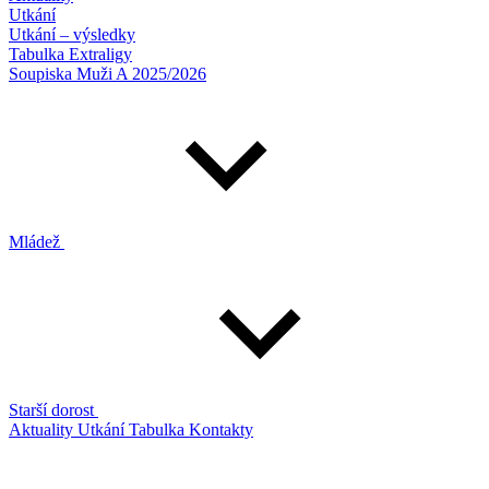
Utkání
Utkání – výsledky
Tabulka Extraligy
Soupiska Muži A 2025/2026
Mládež
Starší dorost
Aktuality
Utkání
Tabulka
Kontakty