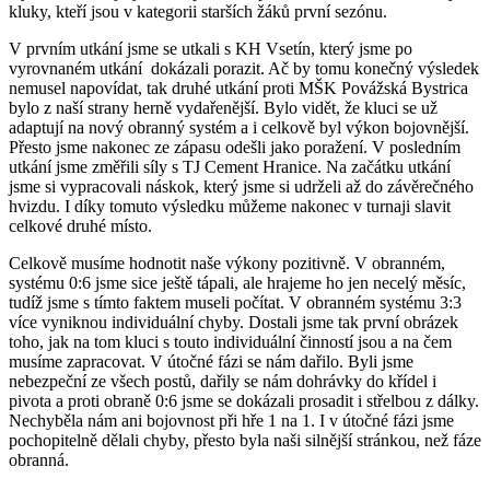
kluky, kteří jsou v kategorii starších žáků první sezónu.
V prvním utkání jsme se utkali s KH Vsetín, který jsme po
vyrovnaném utkání dokázali porazit. Ač by tomu konečný výsledek
nemusel napovídat, tak druhé utkání proti MŠK Povážská Bystrica
bylo z naší strany herně vydařenější. Bylo vidět, že kluci se už
adaptují na nový obranný systém a i celkově byl výkon bojovnější.
Přesto jsme nakonec ze zápasu odešli jako poražení. V posledním
utkání jsme změřili síly s TJ Cement Hranice. Na začátku utkání
jsme si vypracovali náskok, který jsme si udrželi až do závěrečného
hvizdu. I díky tomuto výsledku můžeme nakonec v turnaji slavit
celkové druhé místo.
Celkově musíme hodnotit naše výkony pozitivně. V obranném,
systému 0:6 jsme sice ještě tápali, ale hrajeme ho jen necelý měsíc,
tudíž jsme s tímto faktem museli počítat. V obranném systému 3:3
více vyniknou individuální chyby. Dostali jsme tak první obrázek
toho, jak na tom kluci s touto individuální činností jsou a na čem
musíme zapracovat. V útočné fázi se nám dařilo. Byli jsme
nebezpeční ze všech postů, dařily se nám dohrávky do křídel i
pivota a proti obraně 0:6 jsme se dokázali prosadit i střelbou z dálky.
Nechyběla nám ani bojovnost při hře 1 na 1. I v útočné fázi jsme
pochopitelně dělali chyby, přesto byla naši silnější stránkou, než fáze
obranná.