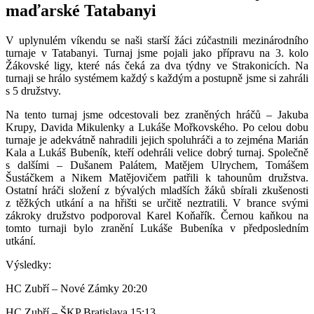
maďarské Tatabanyi
V uplynulém víkendu se naši starší žáci zúčastnili mezinárodního
turnaje v Tatabanyi. Turnaj jsme pojali jako přípravu na 3. kolo
Žákovské ligy, které nás čeká za dva týdny ve Strakonicích. Na
turnaji se hrálo systémem každý s každým a postupně jsme si zahráli
s 5 družstvy.
Na tento turnaj jsme odcestovali bez zraněných hráčů – Jakuba
Krupy, Davida Mikulenky a Lukáše Mořkovského. Po celou dobu
turnaje je adekvátně nahradili jejich spoluhráči a to zejména Marián
Kala a Lukáš Bubeník, kteří odehráli velice dobrý turnaj. Společně
s dalšími – Dušanem Palátem, Matějem Ulrychem, Tomášem
Šustáčkem a Nikem Matějovičem patřili k tahounům družstva.
Ostatní hráči složení z bývalých mladších žáků sbírali zkušenosti
z těžkých utkání a na hřišti se určitě neztratili. V brance svými
zákroky družstvo podporoval Karel Koňařík. Černou kaňkou na
tomto turnaji bylo zranění Lukáše Bubeníka v předposledním
utkání.
Výsledky:
HC Zubří – Nové Zámky 20:20
HC Zubří – ŠKP Bratislava 15:13