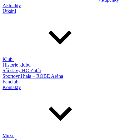
Aktuality
Utkání
Klub
Historie klubu
Síň slávy HC Zubří
Sportovní hala – ROBE Aréna
Fanclub
Kontakty
Muži