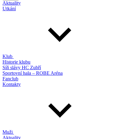
Aktuality
Utkání
Klub
Historie klubu
Síň slávy HC Zubří
Sportovní hala – ROBE Aréna
Fanclub
Kontakty
Muži
Aktuality