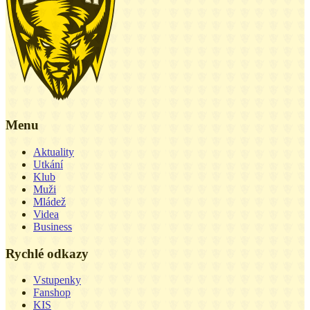
Menu
Aktuality
Utkání
Klub
Muži
Mládež
Videa
Business
Rychlé odkazy
Vstupenky
Fanshop
KIS