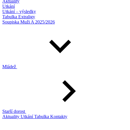
Aktuality
Utkání
Utkání – výsledky
Tabulka Extraligy
Soupiska Muži A 2025/2026
Mládež
Starší dorost
Aktuality
Utkání
Tabulka
Kontakty