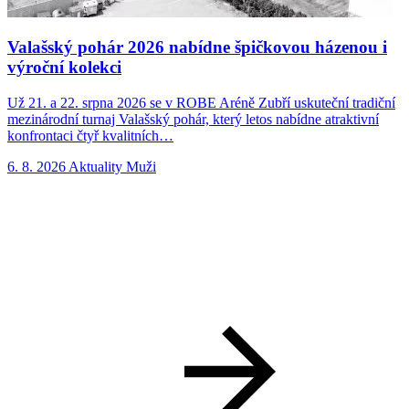
Valašský pohár 2026 nabídne špičkovou házenou i
výroční kolekci
Už 21. a 22. srpna 2026 se v ROBE Aréně Zubří uskuteční tradiční
N
mezinárodní turnaj Valašský pohár, který letos nabídne atraktivní
p
konfrontaci čtyř kvalitních…
n
6. 8. 2026
Aktuality
Muži
5