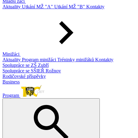
Mladší žáci
Aktuality
Utkání MŽ "A"
Utkání MŽ "B"
Kontakty
Minižáci
Aktuality
Program minižáci
Tréninky minižáků
Kontakty
Spolupráce se ZŠ Zubří
Spolupráce se SŠIEŘ Rožnov
Rodičovské příspěvky
Business
Program