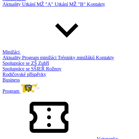
Aktuality
Utkání MŽ "A"
Utkání MŽ "B"
Kontakty
Minižáci
Aktuality
Program minižáci
Tréninky minižáků
Kontakty
Spolupráce se ZŠ Zubří
Spolupráce se SŠIEŘ Rožnov
Rodičovské příspěvky
Business
Program
Vstupenky