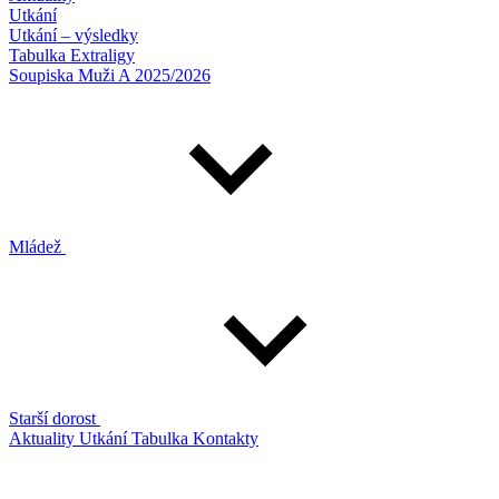
Utkání
Utkání – výsledky
Tabulka Extraligy
Soupiska Muži A 2025/2026
Mládež
Starší dorost
Aktuality
Utkání
Tabulka
Kontakty