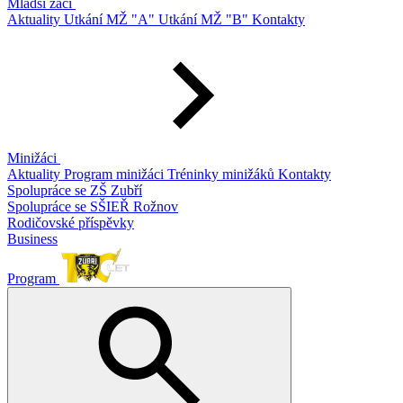
Mladší žáci
Aktuality
Utkání MŽ "A"
Utkání MŽ "B"
Kontakty
Minižáci
Aktuality
Program minižáci
Tréninky minižáků
Kontakty
Spolupráce se ZŠ Zubří
Spolupráce se SŠIEŘ Rožnov
Rodičovské příspěvky
Business
Program