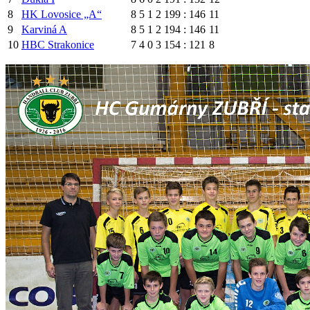
8
HK Lovosice „A“
8
5
1
2
199 : 146
11
9
Karviná A
8
5
1
2
194 : 146
11
10
HBC Strakonice
7
4
0
3
154 : 121
8