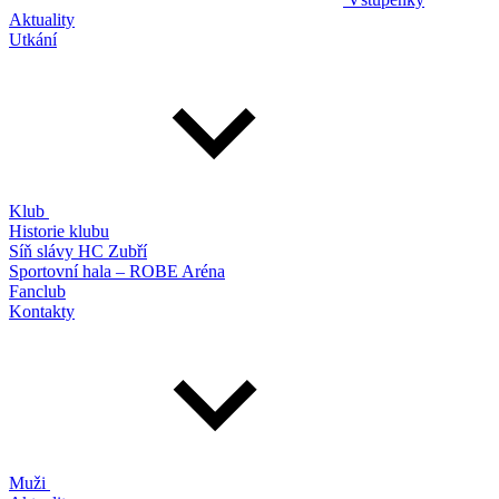
Aktuality
Utkání
Klub
Historie klubu
Síň slávy HC Zubří
Sportovní hala – ROBE Aréna
Fanclub
Kontakty
Muži