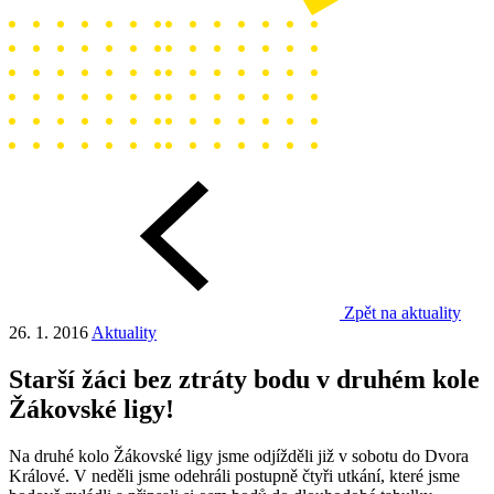
Zpět na aktuality
26. 1. 2016
Aktuality
Starší žáci bez ztráty bodu v druhém kole
Žákovské ligy!
Na druhé kolo Žákovské ligy jsme odjížděli již v sobotu do Dvora
Králové. V neděli jsme odehráli postupně čtyři utkání, které jsme