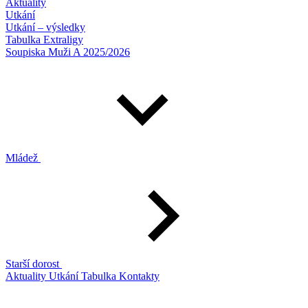
Aktuality
Utkání
Utkání – výsledky
Tabulka Extraligy
Soupiska Muži A 2025/2026
Mládež
Starší dorost
Aktuality
Utkání
Tabulka
Kontakty