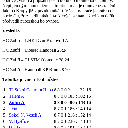
bodově zvládli a připsali si osm bodů do dlouhodobé tabulky.
Nepříjemným momentem na tomto turnaji je obnovené zranění
Jakuba Krupy již v prvním utkání. Všechny hráče je potřeba
pochválit, že zvládli utkání, ve kterých se nám až tolik nedařilo a
předvedli zuberskou bojovnost.
Výsledky:
HC Zubří – 1.HK Dvůr Králové 17:11
HC Zubří – Liberec Handball 25:24
HC Zubří – TJ STM Olomouc 28:24
HC Zubří – Handball KP Brno 28:20
Tabulka prvních 10 družstev
1
TJ Sokol Centrum Haná
8
8
0
0
211 : 122
16
2
Talent A
8
8
0
0
183 : 102
16
3
Zubří A
8
8
0
0
190 : 143
16
4
Jičín
8
7
0
1
186 : 140
14
5
Sokol N. Veselí A
8
7
0
1
216 : 152
14
6
V. Bystřice
8
7
0
1
236 : 148
14
7
Dukla I
8
6
0
2
191 : 132
12