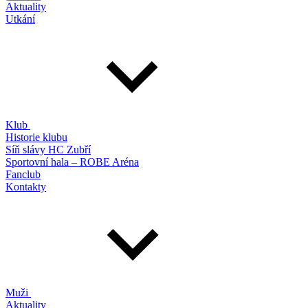
Aktuality
Utkání
Klub
Historie klubu
Síň slávy HC Zubří
Sportovní hala – ROBE Aréna
Fanclub
Kontakty
Muži
Aktuality