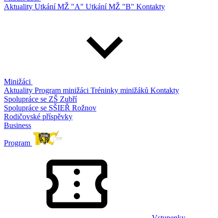
Aktuality
Utkání MŽ "A"
Utkání MŽ "B"
Kontakty
Minižáci
Aktuality
Program minižáci
Tréninky minižáků
Kontakty
Spolupráce se ZŠ Zubří
Spolupráce se SŠIEŘ Rožnov
Rodičovské příspěvky
Business
Program
Vstupenky