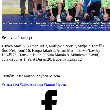
Sestava a branky:
Ulrych Matěj 7, Zeman Jiří 2, Matějovič Nick 7, Skýpala Tomáš 1,
Šustáček Tomáš 6, Krupa Jakub 2, Adam Martin 2, Mořkovský
Lukáš 26, Hanskut Jakub 3, Kala Marián 8, Mikulenka David,
Jurajda Jonáš 1, Palát Dušan 20, Bubeník Lukáš 12
Trenéři: Josef Mazáč, Zbyněk Mizera
#starší žáci
#žákovská liga
#turnaj
#leden