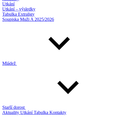
Utkání
Utkání – výsledky
Tabulka Extraligy
Soupiska Muži A 2025/2026
Mládež
Starší dorost
Aktuality
Utkání
Tabulka
Kontakty