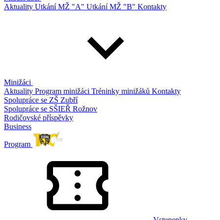
Aktuality
Utkání MŽ "A"
Utkání MŽ "B"
Kontakty
Minižáci
Aktuality
Program minižáci
Tréninky minižáků
Kontakty
Spolupráce se ZŠ Zubří
Spolupráce se SŠIEŘ Rožnov
Rodičovské příspěvky
Business
Program
Vstupenky