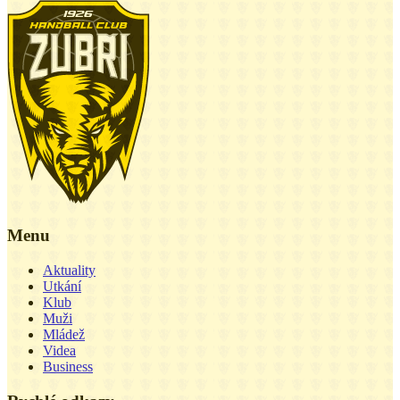
Menu
Aktuality
Utkání
Klub
Muži
Mládež
Videa
Business