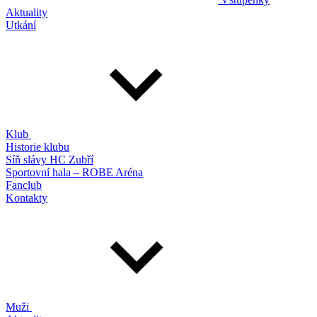
Aktuality
Utkání
Klub
Historie klubu
Síň slávy HC Zubří
Sportovní hala – ROBE Aréna
Fanclub
Kontakty
Muži