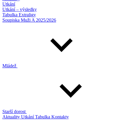
Utkání
Utkání – výsledky
Tabulka Extraligy
Soupiska Muži A 2025/2026
Mládež
Starší dorost
Aktuality
Utkání
Tabulka
Kontakty