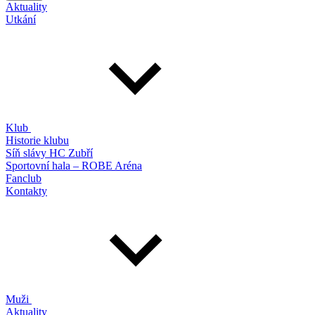
Aktuality
Utkání
Klub
Historie klubu
Síň slávy HC Zubří
Sportovní hala – ROBE Aréna
Fanclub
Kontakty
Muži
Aktuality