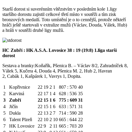
Starší dorost si suverénním vítězstvím v posledním kole 1.ligy
staršího dorostu zajistil celkové třetí místo v soutěži a tím zisk
bronzových medailí. Toto umístění je o to cennější, protože někteří
hráči ještě startovali v extralize mužů (Václav, Douda, Válek, Hub)
a hráli v soutěži druhé ligy mužů.
HC Zubří : HK A.S.A. Lovosice 38 : 19 (19:8) 1.liga starší
dorost
Sestava a branky:Koňařík, Pšenica B. – Václav 8/2, Zahradníček 8,
Válek 5, Kučera 4, Douda 4, Pšenica M. 2, Hub 2, Havran
2, Cabák 1, Kašpárek 1, Vavrys 1, Dopita.
1
Kopřivnice
22
19
2
1
807 : 570
40
2
Karviná
22
17
1
4
628 : 536
35
3
Zubří
22
15
1
6
775 : 609
31
4
Jičín
22
15
1
6
633 : 571
31
5
Dukla
22
13
2
7
714 : 590
28
6
Talent Plzeň
22
10
2
10
665 : 644
22
7
HK Lovosice
22
9
2
11
665 : 703
20