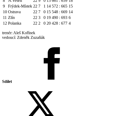
8
N.Veselí
22
9
0
13
661 : 659
18
9
Frýdek-Místek
22
7
1
14
572 : 665
15
10
Ostrava
22
7
0
15
548 : 669
14
11
Zlín
22
3
0
19
490 : 693
6
12
Polanka
22
2
0
20
428 : 677
4
trenér: Aleš Kořínek
vedoucí: Zdeněk Zuzaňák
Sdílet