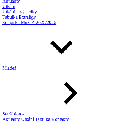
Aktuality
Utkání
Utkání – výsledky
Tabulka Extraligy
Soupiska Muži A 2025/2026
Mládež
Starší dorost
Aktuality
Utkání
Tabulka
Kontakty