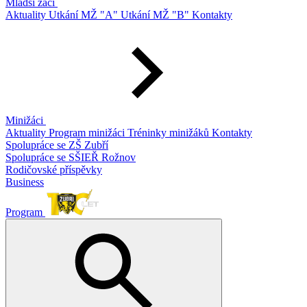
Mladší žáci
Aktuality
Utkání MŽ "A"
Utkání MŽ "B"
Kontakty
Minižáci
Aktuality
Program minižáci
Tréninky minižáků
Kontakty
Spolupráce se ZŠ Zubří
Spolupráce se SŠIEŘ Rožnov
Rodičovské příspěvky
Business
Program