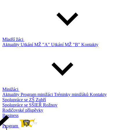
Mladší žáci
Aktuality
Utkání MŽ "A"
Utkání MŽ "B"
Kontakty
Minižáci
Aktuality
Program minižáci
Tréninky minižáků
Kontakty
Spolupráce se ZŠ Zubří
Spolupráce se SŠIEŘ Rožnov
Rodičovské příspěvky
Business
Program