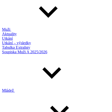
Muži
Aktuality
Utkání
Utkání – výsledky
Tabulka Extraligy
Soupiska Muži A 2025/2026
Mládež