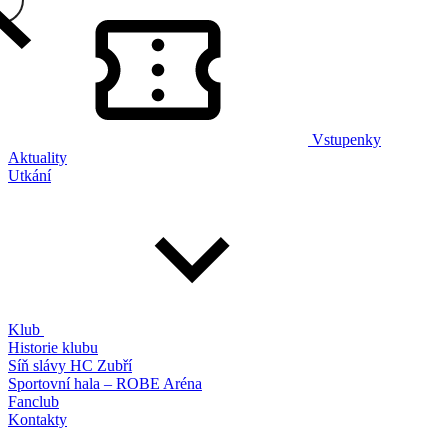
Vstupenky
Aktuality
Utkání
Klub
Historie klubu
Síň slávy HC Zubří
Sportovní hala – ROBE Aréna
Fanclub
Kontakty