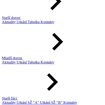
Starší dorost
Aktuality
Utkání
Tabulka
Kontakty
Mladší dorost
Aktuality
Utkání
Tabulka
Kontakty
Starší žáci
Aktuality
Utkání SŽ "A"
Utkání SŽ "B"
Kontakty