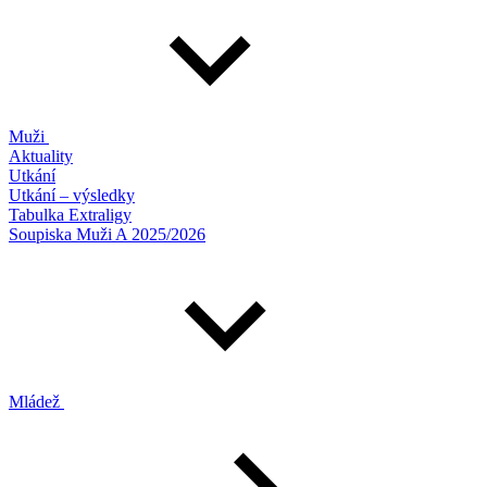
Muži
Aktuality
Utkání
Utkání – výsledky
Tabulka Extraligy
Soupiska Muži A 2025/2026
Mládež