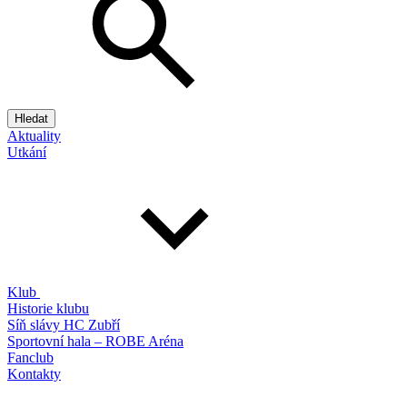
Hledat
Aktuality
Utkání
Klub
Historie klubu
Síň slávy HC Zubří
Sportovní hala – ROBE Aréna
Fanclub
Kontakty