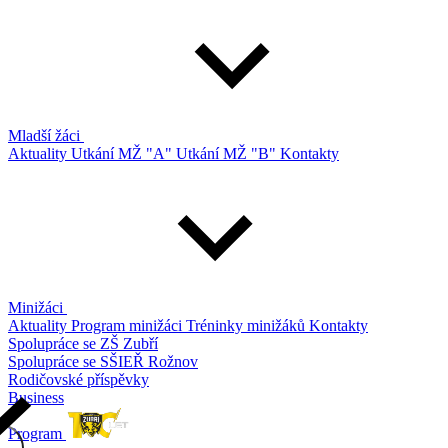
Mladší žáci
Aktuality
Utkání MŽ "A"
Utkání MŽ "B"
Kontakty
Minižáci
Aktuality
Program minižáci
Tréninky minižáků
Kontakty
Spolupráce se ZŠ Zubří
Spolupráce se SŠIEŘ Rožnov
Rodičovské příspěvky
Business
Program