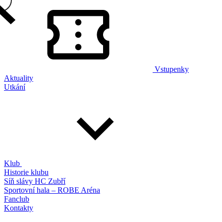
Vstupenky
Aktuality
Utkání
Klub
Historie klubu
Síň slávy HC Zubří
Sportovní hala – ROBE Aréna
Fanclub
Kontakty