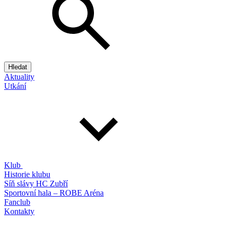
Hledat
Aktuality
Utkání
Klub
Historie klubu
Síň slávy HC Zubří
Sportovní hala – ROBE Aréna
Fanclub
Kontakty