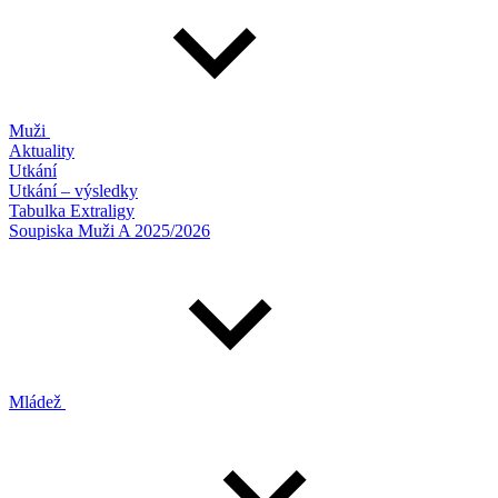
Muži
Aktuality
Utkání
Utkání – výsledky
Tabulka Extraligy
Soupiska Muži A 2025/2026
Mládež