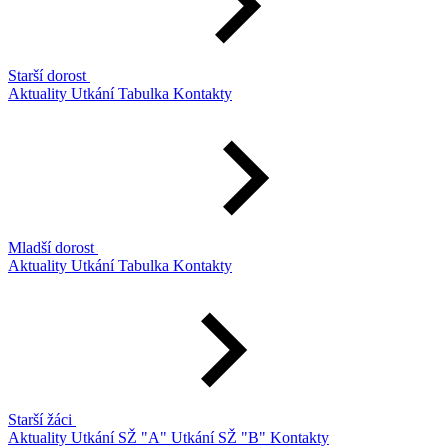
Starší dorost
Aktuality
Utkání
Tabulka
Kontakty
Mladší dorost
Aktuality
Utkání
Tabulka
Kontakty
Starší žáci
Aktuality
Utkání SŽ "A"
Utkání SŽ "B"
Kontakty