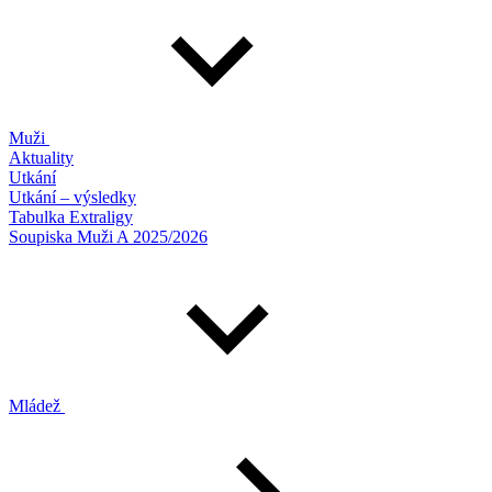
Muži
Aktuality
Utkání
Utkání – výsledky
Tabulka Extraligy
Soupiska Muži A 2025/2026
Mládež