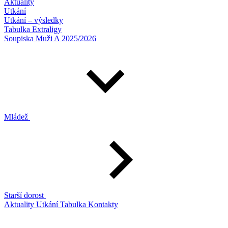
Aktuality
Utkání
Utkání – výsledky
Tabulka Extraligy
Soupiska Muži A 2025/2026
Mládež
Starší dorost
Aktuality
Utkání
Tabulka
Kontakty