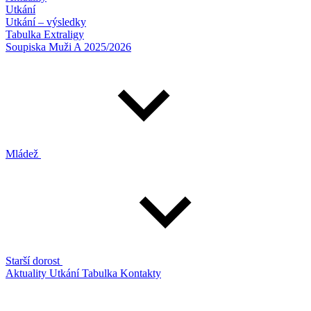
Utkání
Utkání – výsledky
Tabulka Extraligy
Soupiska Muži A 2025/2026
Mládež
Starší dorost
Aktuality
Utkání
Tabulka
Kontakty