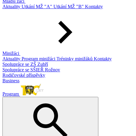
Mladší žáci
Aktuality
Utkání MŽ "A"
Utkání MŽ "B"
Kontakty
Minižáci
Aktuality
Program minižáci
Tréninky minižáků
Kontakty
Spolupráce se ZŠ Zubří
Spolupráce se SŠIEŘ Rožnov
Rodičovské příspěvky
Business
Program