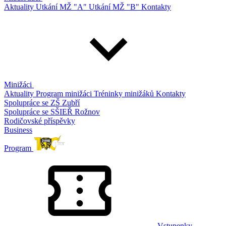
Aktuality
Utkání MŽ "A"
Utkání MŽ "B"
Kontakty
Minižáci
Aktuality
Program minižáci
Tréninky minižáků
Kontakty
Spolupráce se ZŠ Zubří
Spolupráce se SŠIEŘ Rožnov
Rodičovské příspěvky
Business
Program
Vstupenky