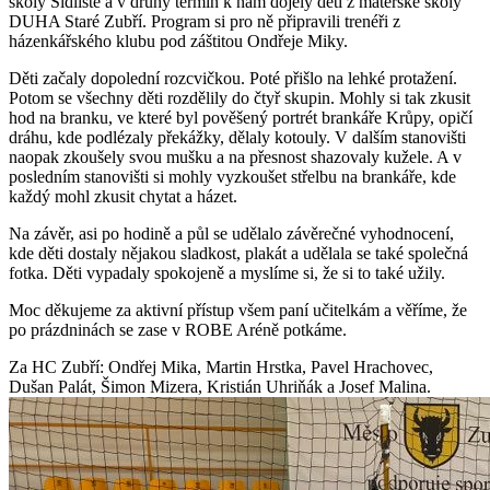
školy Sídliště a v druhý termín k nám dojely děti z mateřské školy
DUHA Staré Zubří. Program si pro ně připravili trenéři z
házenkářského klubu pod záštitou Ondřeje Miky.
Děti začaly dopolední rozcvičkou. Poté přišlo na lehké protažení.
Potom se všechny děti rozdělily do čtyř skupin. Mohly si tak zkusit
hod na branku, ve které byl pověšený portrét brankáře Krůpy, opičí
dráhu, kde podlézaly překážky, dělaly kotouly. V dalším stanovišti
naopak zkoušely svou mušku a na přesnost shazovaly kužele. A v
posledním stanovišti si mohly vyzkoušet střelbu na brankáře, kde
každý mohl zkusit chytat a házet.
Na závěr, asi po hodině a půl se udělalo závěrečné vyhodnocení,
kde děti dostaly nějakou sladkost, plakát a udělala se také společná
fotka. Děti vypadaly spokojeně a myslíme si, že si to také užily.
Moc děkujeme za aktivní přístup všem paní učitelkám a věříme, že
po prázdninách se zase v ROBE Aréně potkáme.
Za HC Zubří: Ondřej Mika, Martin Hrstka, Pavel Hrachovec,
Dušan Palát, Šimon Mizera, Kristián Uhriňák a Josef Malina.