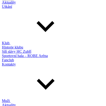
Aktuality
Utkání
Klub
Historie klubu
Síň slávy HC Zubří
Sportovní hala – ROBE Aréna
Fanclub
Kontakty
Muži
Aktuality