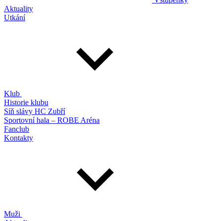
Aktuality
Utkání
Klub
Historie klubu
Síň slávy HC Zubří
Sportovní hala – ROBE Aréna
Fanclub
Kontakty
Muži