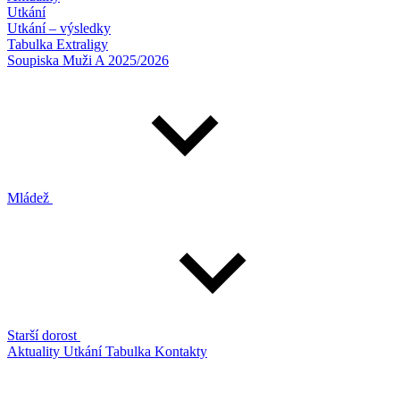
Utkání
Utkání – výsledky
Tabulka Extraligy
Soupiska Muži A 2025/2026
Mládež
Starší dorost
Aktuality
Utkání
Tabulka
Kontakty