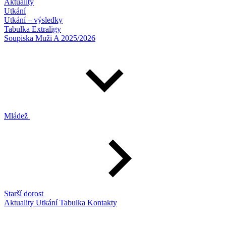
Aktuality
Utkání
Utkání – výsledky
Tabulka Extraligy
Soupiska Muži A 2025/2026
Mládež
Starší dorost
Aktuality
Utkání
Tabulka
Kontakty