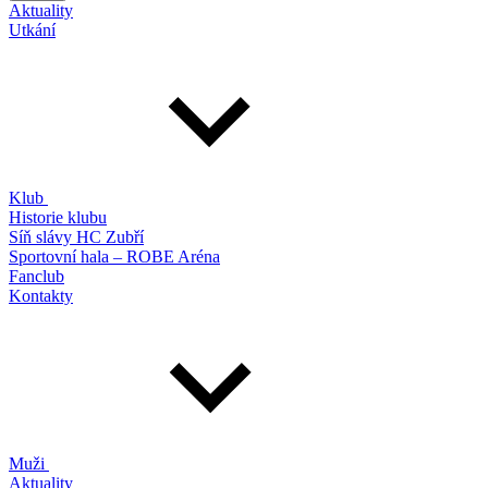
Aktuality
Utkání
Klub
Historie klubu
Síň slávy HC Zubří
Sportovní hala – ROBE Aréna
Fanclub
Kontakty
Muži
Aktuality