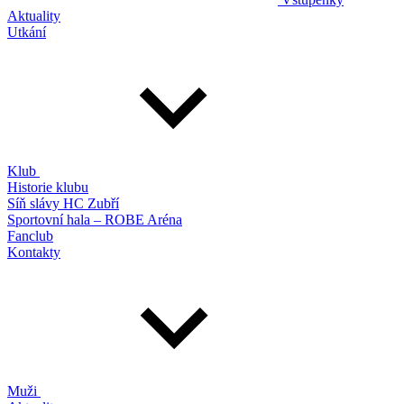
Aktuality
Utkání
Klub
Historie klubu
Síň slávy HC Zubří
Sportovní hala – ROBE Aréna
Fanclub
Kontakty
Muži