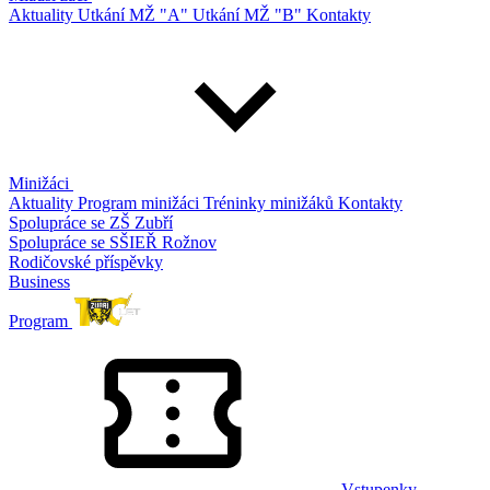
Aktuality
Utkání MŽ "A"
Utkání MŽ "B"
Kontakty
Minižáci
Aktuality
Program minižáci
Tréninky minižáků
Kontakty
Spolupráce se ZŠ Zubří
Spolupráce se SŠIEŘ Rožnov
Rodičovské příspěvky
Business
Program
Vstupenky