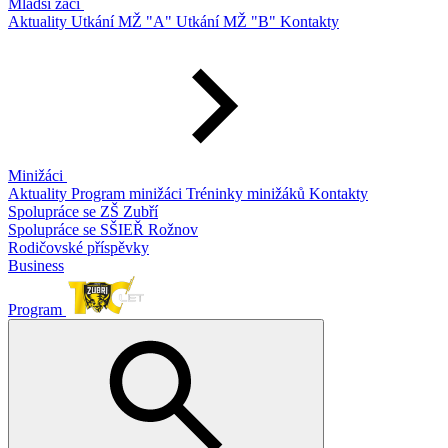
Mladší žáci
Aktuality
Utkání MŽ "A"
Utkání MŽ "B"
Kontakty
Minižáci
Aktuality
Program minižáci
Tréninky minižáků
Kontakty
Spolupráce se ZŠ Zubří
Spolupráce se SŠIEŘ Rožnov
Rodičovské příspěvky
Business
Program