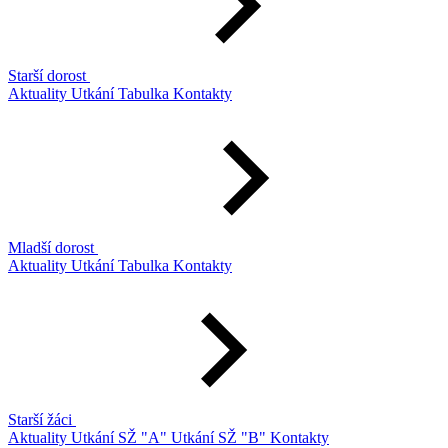
Starší dorost
Aktuality
Utkání
Tabulka
Kontakty
Mladší dorost
Aktuality
Utkání
Tabulka
Kontakty
Starší žáci
Aktuality
Utkání SŽ "A"
Utkání SŽ "B"
Kontakty