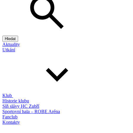
Hledat
Aktuality
Utkání
Klub
Historie klubu
Síň slávy HC Zubří
Sportovní hala – ROBE Aréna
Fanclub
Kontakty