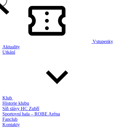
Vstupenky
Aktuality
Utkání
Klub
Historie klubu
Síň slávy HC Zubří
Sportovní hala – ROBE Aréna
Fanclub
Kontakty