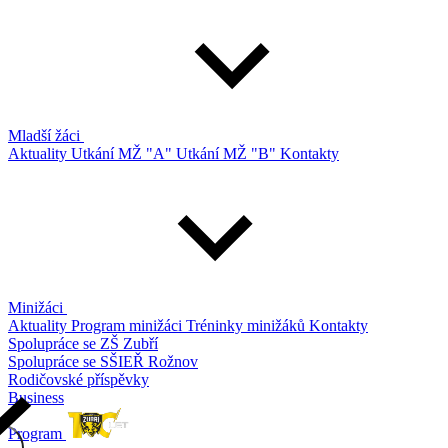
Mladší žáci
Aktuality
Utkání MŽ "A"
Utkání MŽ "B"
Kontakty
Minižáci
Aktuality
Program minižáci
Tréninky minižáků
Kontakty
Spolupráce se ZŠ Zubří
Spolupráce se SŠIEŘ Rožnov
Rodičovské příspěvky
Business
Program