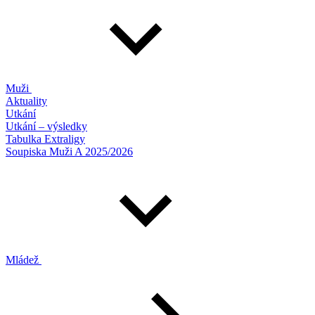
Muži
Aktuality
Utkání
Utkání – výsledky
Tabulka Extraligy
Soupiska Muži A 2025/2026
Mládež