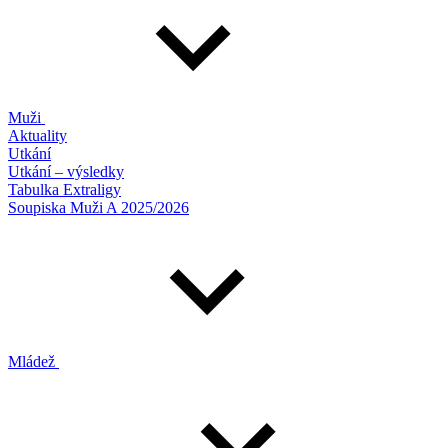
Muži
Aktuality
Utkání
Utkání – výsledky
Tabulka Extraligy
Soupiska Muži A 2025/2026
Mládež