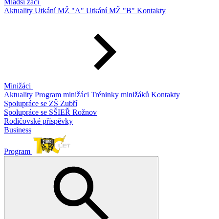
Mladší žáci
Aktuality
Utkání MŽ "A"
Utkání MŽ "B"
Kontakty
Minižáci
Aktuality
Program minižáci
Tréninky minižáků
Kontakty
Spolupráce se ZŠ Zubří
Spolupráce se SŠIEŘ Rožnov
Rodičovské příspěvky
Business
Program