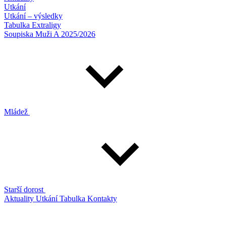
Utkání
Utkání – výsledky
Tabulka Extraligy
Soupiska Muži A 2025/2026
Mládež
Starší dorost
Aktuality
Utkání
Tabulka
Kontakty