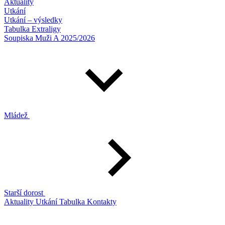
Aktuality
Utkání
Utkání – výsledky
Tabulka Extraligy
Soupiska Muži A 2025/2026
Mládež
Starší dorost
Aktuality
Utkání
Tabulka
Kontakty