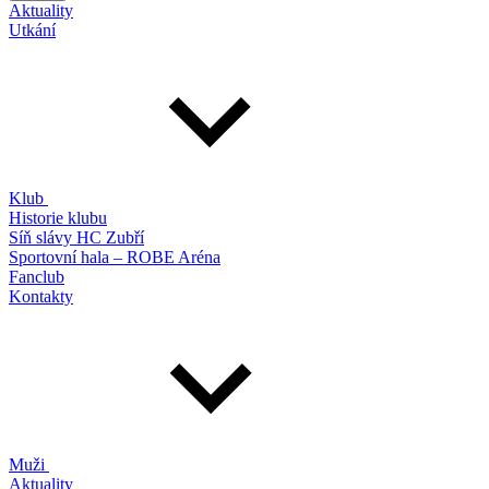
Aktuality
Utkání
Klub
Historie klubu
Síň slávy HC Zubří
Sportovní hala – ROBE Aréna
Fanclub
Kontakty
Muži
Aktuality