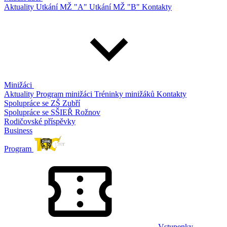
Aktuality
Utkání MŽ "A"
Utkání MŽ "B"
Kontakty
Minižáci
Aktuality
Program minižáci
Tréninky minižáků
Kontakty
Spolupráce se ZŠ Zubří
Spolupráce se SŠIEŘ Rožnov
Rodičovské příspěvky
Business
Program
Vstupenky