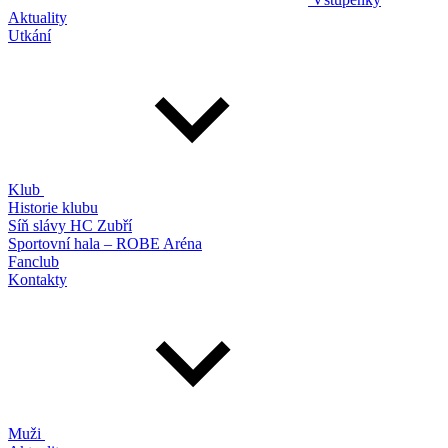
Aktuality
Utkání
Klub
Historie klubu
Síň slávy HC Zubří
Sportovní hala – ROBE Aréna
Fanclub
Kontakty
Muži