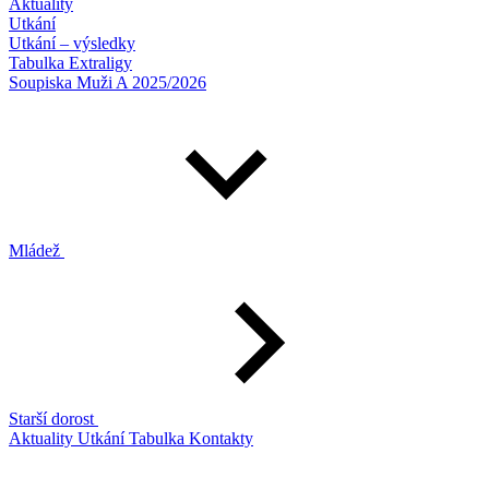
Aktuality
Utkání
Utkání – výsledky
Tabulka Extraligy
Soupiska Muži A 2025/2026
Mládež
Starší dorost
Aktuality
Utkání
Tabulka
Kontakty