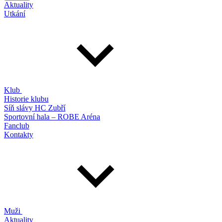
Aktuality
Utkání
Klub
Historie klubu
Síň slávy HC Zubří
Sportovní hala – ROBE Aréna
Fanclub
Kontakty
Muži
Aktuality