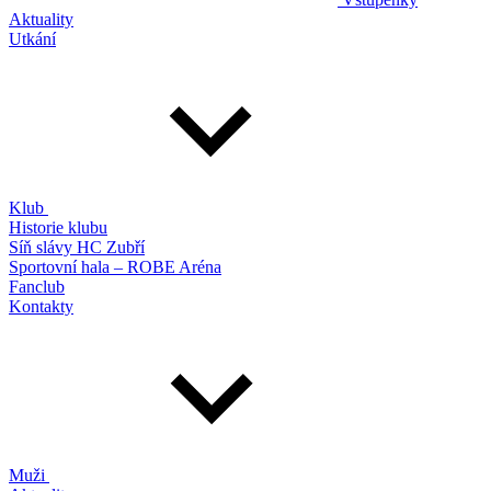
Aktuality
Utkání
Klub
Historie klubu
Síň slávy HC Zubří
Sportovní hala – ROBE Aréna
Fanclub
Kontakty
Muži