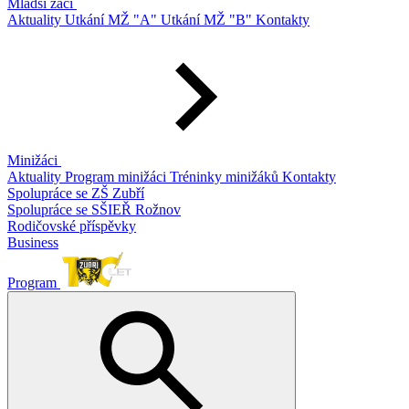
Mladší žáci
Aktuality
Utkání MŽ "A"
Utkání MŽ "B"
Kontakty
Minižáci
Aktuality
Program minižáci
Tréninky minižáků
Kontakty
Spolupráce se ZŠ Zubří
Spolupráce se SŠIEŘ Rožnov
Rodičovské příspěvky
Business
Program