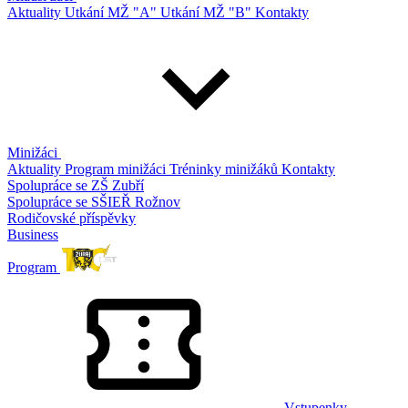
Aktuality
Utkání MŽ "A"
Utkání MŽ "B"
Kontakty
Minižáci
Aktuality
Program minižáci
Tréninky minižáků
Kontakty
Spolupráce se ZŠ Zubří
Spolupráce se SŠIEŘ Rožnov
Rodičovské příspěvky
Business
Program
Vstupenky