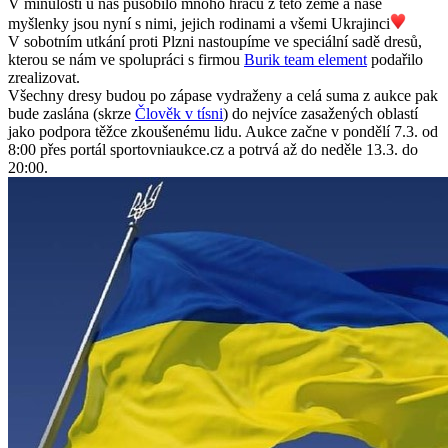
V minulosti u nás působilo mnoho hráčů z této země a naše
myšlenky jsou nyní s nimi, jejich rodinami a všemi Ukrajinci
V sobotním utkání proti Plzni nastoupíme ve speciální sadě dresů,
kterou se nám ve spolupráci s firmou
Burik team element
podařilo
zrealizovat.
Všechny dresy budou po zápase vydraženy a celá suma z aukce pak
bude zaslána (skrze
Člověk v tísni
) do nejvíce zasažených oblastí
jako podpora těžce zkoušenému lidu. Aukce začne v pondělí 7.3. od
8:00 přes portál sportovniaukce.cz a potrvá až do neděle 13.3. do
20:00.