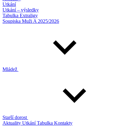
Utkání
Utkání – výsledky
Tabulka Extraligy
Soupiska Muži A 2025/2026
Mládež
Starší dorost
Aktuality
Utkání
Tabulka
Kontakty