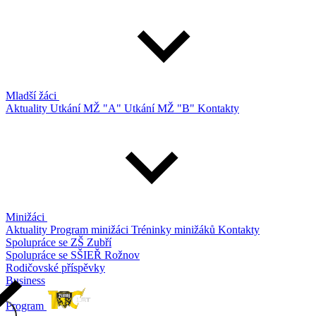
Mladší žáci
Aktuality
Utkání MŽ "A"
Utkání MŽ "B"
Kontakty
Minižáci
Aktuality
Program minižáci
Tréninky minižáků
Kontakty
Spolupráce se ZŠ Zubří
Spolupráce se SŠIEŘ Rožnov
Rodičovské příspěvky
Business
Program