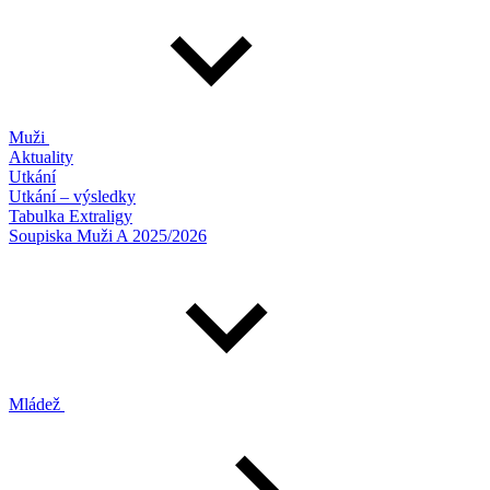
Muži
Aktuality
Utkání
Utkání – výsledky
Tabulka Extraligy
Soupiska Muži A 2025/2026
Mládež