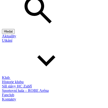
Hledat
Aktuality
Utkání
Klub
Historie klubu
Síň slávy HC Zubří
Sportovní hala – ROBE Aréna
Fanclub
Kontakty