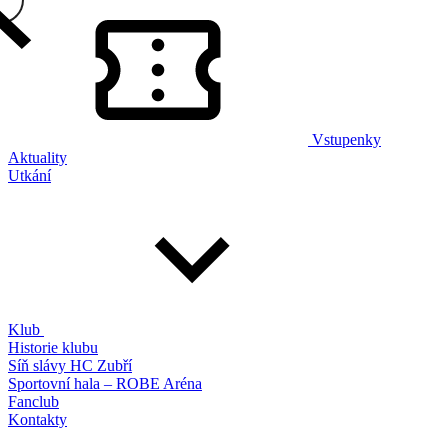
Vstupenky
Aktuality
Utkání
Klub
Historie klubu
Síň slávy HC Zubří
Sportovní hala – ROBE Aréna
Fanclub
Kontakty