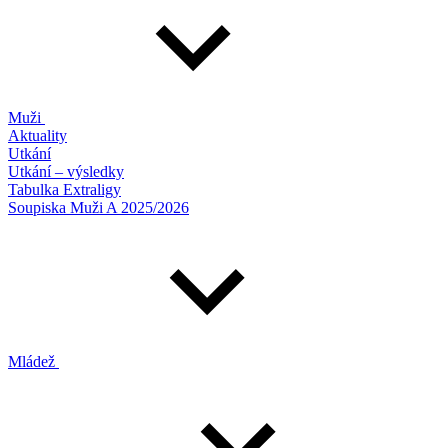
Muži
Aktuality
Utkání
Utkání – výsledky
Tabulka Extraligy
Soupiska Muži A 2025/2026
Mládež