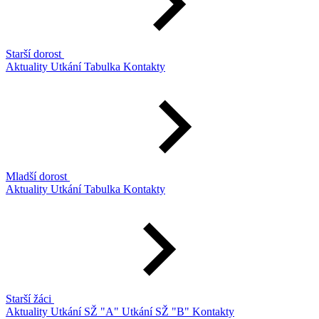
Starší dorost
Aktuality
Utkání
Tabulka
Kontakty
Mladší dorost
Aktuality
Utkání
Tabulka
Kontakty
Starší žáci
Aktuality
Utkání SŽ "A"
Utkání SŽ "B"
Kontakty