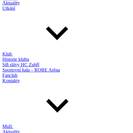
Aktuality
Utkání
Klub
Historie klubu
Síň slávy HC Zubří
Sportovní hala – ROBE Aréna
Fanclub
Kontakty
Muži
Aktuality