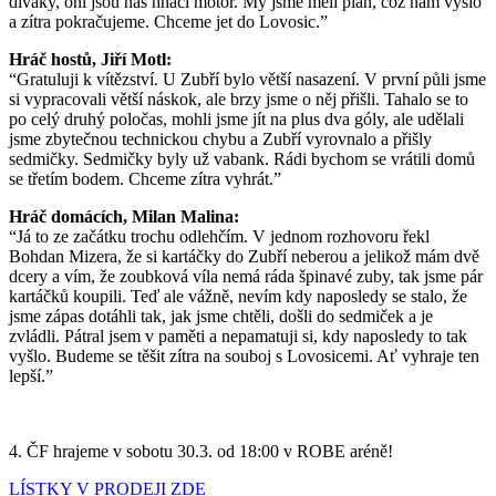
diváky, oni jsou náš hnací motor. My jsme měli plán, což nám vyšlo
a zítra pokračujeme. Chceme jet do Lovosic.”
Hráč hostů, Jiří Motl:
“Gratuluji k vítězství. U Zubří bylo větší nasazení. V první půli jsme
si vypracovali větší náskok, ale brzy jsme o něj přišli. Tahalo se to
po celý druhý poločas, mohli jsme jít na plus dva góly, ale udělali
jsme zbytečnou technickou chybu a Zubří vyrovnalo a přišly
sedmičky. Sedmičky byly už vabank. Rádi bychom se vrátili domů
se třetím bodem. Chceme zítra vyhrát.”
Hráč domácích, Milan Malina:
“Já to ze začátku trochu odlehčím. V jednom rozhovoru řekl
Bohdan Mizera, že si kartáčky do Zubří neberou a jelikož mám dvě
dcery a vím, že zoubková víla nemá ráda špinavé zuby, tak jsme pár
kartáčků koupili. Teď ale vážně, nevím kdy naposledy se stalo, že
jsme zápas dotáhli tak, jak jsme chtěli, došli do sedmiček a je
zvládli. Pátral jsem v paměti a nepamatuji si, kdy naposledy to tak
vyšlo. Budeme se těšit zítra na souboj s Lovosicemi. Ať vyhraje ten
lepší.”
4. ČF hrajeme v sobotu 30.3. od 18:00 v ROBE aréně!
LÍSTKY V PRODEJI ZDE