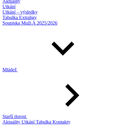
Aktuality
Utkání
Utkání – výsledky
Tabulka Extraligy
Soupiska Muži A 2025/2026
Mládež
Starší dorost
Aktuality
Utkání
Tabulka
Kontakty