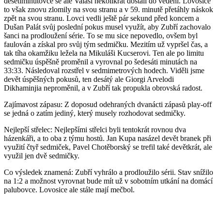
desetiminutovce se ale Valaši několikrát dostali do vedení. Lovosice
to však znovu zlomily na svou stranu a v 59. minutě přetáhly náskok
zpět na svou stranu. Lovci vedli ještě pár sekund před koncem a
Dušan Palát svůj poslední pokus musel využít, aby Zubří zachovalo
šanci na prodloužení série. To se mu sice nepovedlo, ovšem byl
faulován a získal pro svůj tým sedmičku. Mezitím už vypršel čas, a
tak tíha okamžiku ležela na Mikuláši Kucserovi. Ten ale po limitu
sedmičku úspěšně proměnil a vyrovnal po šedesáti minutách na
33:33. Následoval rozstřel v sedmimetrových hodech. Viděli jsme
devět úspěšných pokusů, ten desátý ale Giorgi Arvelodi
Dikhaminjia neproměnil, a v Zubří tak propukla obrovská radost.
Zajímavost zápasu: Z doposud odehraných dvanácti zápasů play-off
se jedná o zatím jediný, který musely rozhodovat sedmičky.
Nejlepší střelec: Nejlepšími střelci byli tentokrát rovnou dva
házenkáři, a to oba z týmu hostů. Jan Kupa nasázel devět branek při
využití čtyř sedmiček, Pavel Chotěborský se trefil také devětkrát, ale
využil jen dvě sedmičky.
Co výsledek znamená: Zubří vyhrálo a prodloužilo sérii. Stav snížilo
na 1:2 a možnost vyrovnat bude mít už v sobotním utkání na domácí
palubovce. Lovosice ale stále mají mečbol.