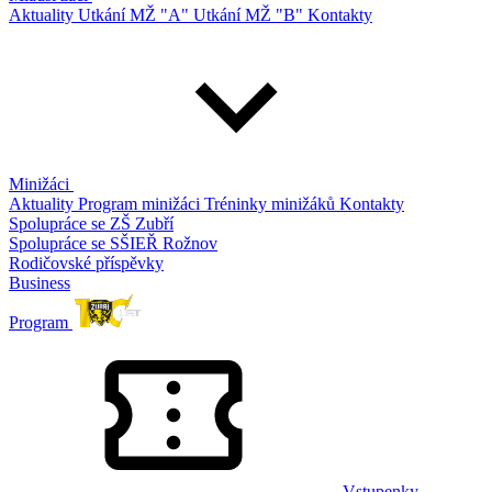
Aktuality
Utkání MŽ "A"
Utkání MŽ "B"
Kontakty
Minižáci
Aktuality
Program minižáci
Tréninky minižáků
Kontakty
Spolupráce se ZŠ Zubří
Spolupráce se SŠIEŘ Rožnov
Rodičovské příspěvky
Business
Program
Vstupenky