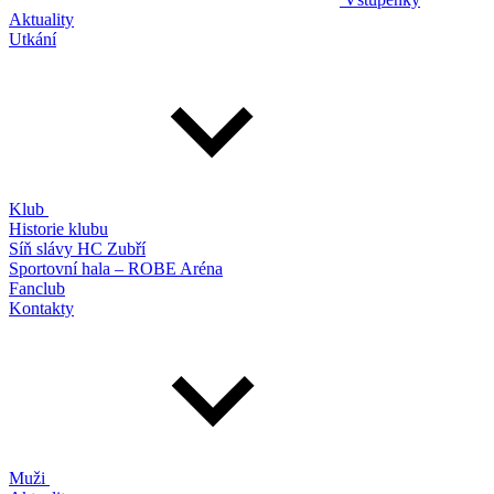
Aktuality
Utkání
Klub
Historie klubu
Síň slávy HC Zubří
Sportovní hala – ROBE Aréna
Fanclub
Kontakty
Muži