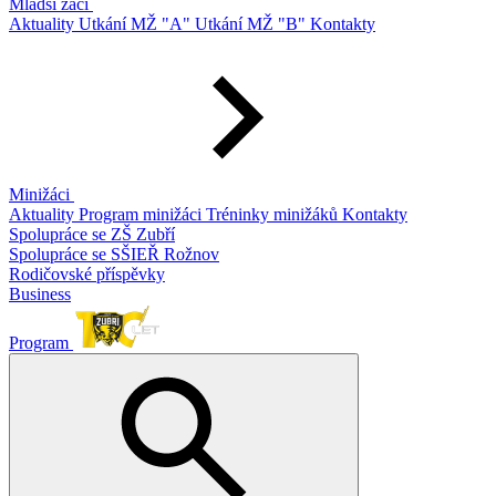
Mladší žáci
Aktuality
Utkání MŽ "A"
Utkání MŽ "B"
Kontakty
Minižáci
Aktuality
Program minižáci
Tréninky minižáků
Kontakty
Spolupráce se ZŠ Zubří
Spolupráce se SŠIEŘ Rožnov
Rodičovské příspěvky
Business
Program