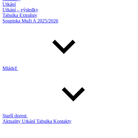
Utkání
Utkání – výsledky
Tabulka Extraligy
Soupiska Muži A 2025/2026
Mládež
Starší dorost
Aktuality
Utkání
Tabulka
Kontakty