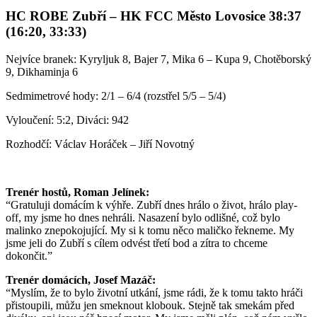
HC ROBE Zubří – HK FCC Město Lovosice 38:37
(16:20, 33:33)
Nejvíce branek: Kyryljuk 8, Bajer 7, Mika 6 – Kupa 9, Chotěborský
9, Dikhaminja 6
Sedmimetrové hody: 2/1 – 6/4 (rozstřel 5/5 – 5/4)
Vyloučení: 5:2, Diváci: 942
Rozhodčí: Václav Horáček – Jiří Novotný
Trenér hostů, Roman Jelínek:
“Gratuluji domácím k výhře. Zubří dnes hrálo o život, hrálo play-
off, my jsme ho dnes nehráli. Nasazení bylo odlišné, což bylo
malinko znepokojující. My si k tomu něco maličko řekneme. My
jsme jeli do Zubří s cílem odvést třetí bod a zítra to chceme
dokončit.”
Trenér domácích, Josef Mazáč:
“Myslím, že to bylo životní utkání, jsme rádi, že k tomu takto hráči
přistoupili, můžu jen smeknout klobouk. Stejně tak smekám před