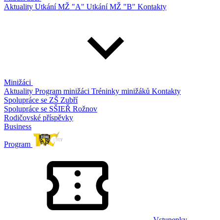
Aktuality
Utkání MŽ "A"
Utkání MŽ "B"
Kontakty
Minižáci
Aktuality
Program minižáci
Tréninky minižáků
Kontakty
Spolupráce se ZŠ Zubří
Spolupráce se SŠIEŘ Rožnov
Rodičovské příspěvky
Business
Program
Vstupenky