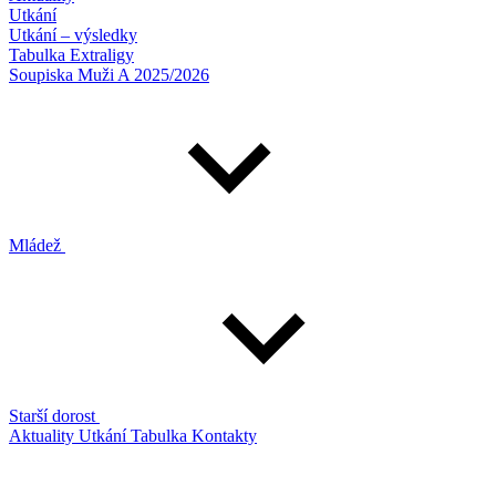
Utkání
Utkání – výsledky
Tabulka Extraligy
Soupiska Muži A 2025/2026
Mládež
Starší dorost
Aktuality
Utkání
Tabulka
Kontakty