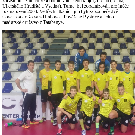
zúčastnilo 13 hráčů ze 4 oddílů Zlínského kraje (ze Zubří, Zlína,
Uherského Hradiště a Vsetína). Turnaj byl zorganizován pro hráče
rok narození 2003. Ve třech utkáních jim byli za soupeře dvě
slovenská družstva z Hlohovce, Povážské Bystrice a jedno
maďarské družstvo z Tatabanye.