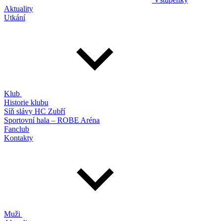
Aktuality
Utkání
Klub
Historie klubu
Síň slávy HC Zubří
Sportovní hala – ROBE Aréna
Fanclub
Kontakty
Muži