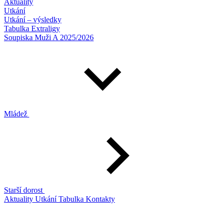
Aktuality
Utkání
Utkání – výsledky
Tabulka Extraligy
Soupiska Muži A 2025/2026
Mládež
Starší dorost
Aktuality
Utkání
Tabulka
Kontakty