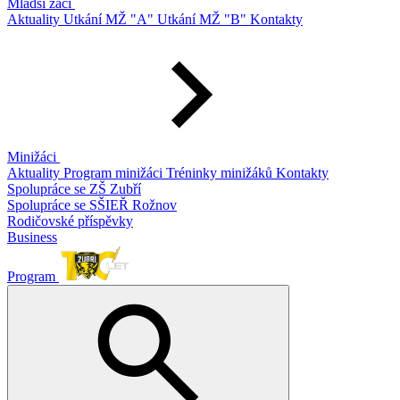
Mladší žáci
Aktuality
Utkání MŽ "A"
Utkání MŽ "B"
Kontakty
Minižáci
Aktuality
Program minižáci
Tréninky minižáků
Kontakty
Spolupráce se ZŠ Zubří
Spolupráce se SŠIEŘ Rožnov
Rodičovské příspěvky
Business
Program