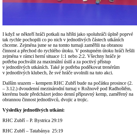
I když se někteří hráči potkali na hřišti jako spoluhráči úplně poprvé
tak rychle pochopili co po nich v jednotlivých částech utkáních
chceme. Zejména jsme se na tomto turnaji zaměřili na obranou
činnost a přechod do rychlého útoku. V postupném útoku hráči řešili
zejména v rámci herní situace 1:1 nebo 2:2. Všechny hráče je
potřeba pochválit za maximální úsilí a za poctivý přístup
v jednotlivých utkáních. Také je potřeba poděkovat trenérům
v jednotlivých klubech, že své hráče uvolnili na tuto akci.
Dalším srazem – kempem RHC Zubří bude na počátku prosince (2.
– 3.12.) dvoudenní mezinárodní turnaj v Rožnově pod Radhoštěm,
kterému bude předcházet jedno denní přípravný kemp, zaměřený na
obrannou činnost jednotlivců, dvojic a trojic.
Výsledky jednotlivých utkání:
RHC Zubří – P. Bystrica 29:19
RHC Zubří – Tatabánya 25:19