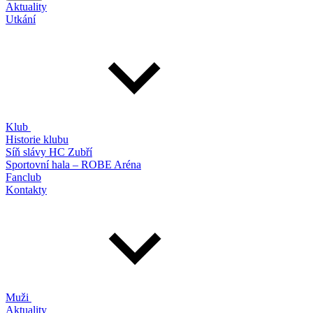
Aktuality
Utkání
Klub
Historie klubu
Síň slávy HC Zubří
Sportovní hala – ROBE Aréna
Fanclub
Kontakty
Muži
Aktuality