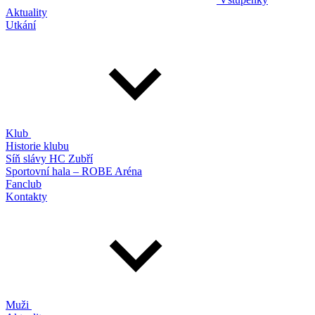
Aktuality
Utkání
Klub
Historie klubu
Síň slávy HC Zubří
Sportovní hala – ROBE Aréna
Fanclub
Kontakty
Muži