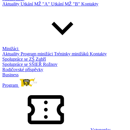
Aktuality
Utkání MŽ "A"
Utkání MŽ "B"
Kontakty
Minižáci
Aktuality
Program minižáci
Tréninky minižáků
Kontakty
Spolupráce se ZŠ Zubří
Spolupráce se SŠIEŘ Rožnov
Rodičovské příspěvky
Business
Program
Vstupenky