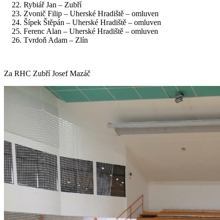
Rybiář Jan – Zubří
Zvonič Filip – Uherské Hradiště – omluven
Šípek Štěpán – Uherské Hradiště – omluven
Ferenc Alan – Uherské Hradiště – omluven
Tvrdoň Adam – Zlín
Za RHC Zubří Josef Mazáč