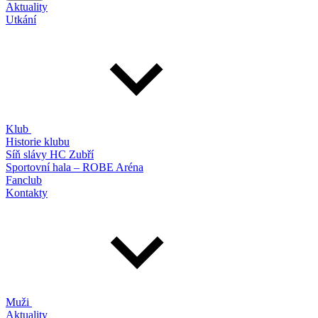
Aktuality
Utkání
Klub
Historie klubu
Síň slávy HC Zubří
Sportovní hala – ROBE Aréna
Fanclub
Kontakty
Muži
Aktuality