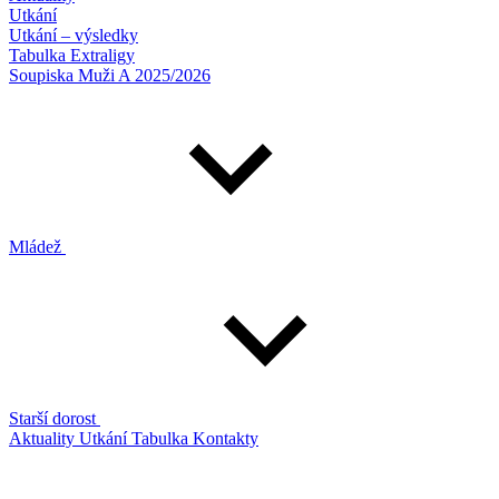
Utkání
Utkání – výsledky
Tabulka Extraligy
Soupiska Muži A 2025/2026
Mládež
Starší dorost
Aktuality
Utkání
Tabulka
Kontakty