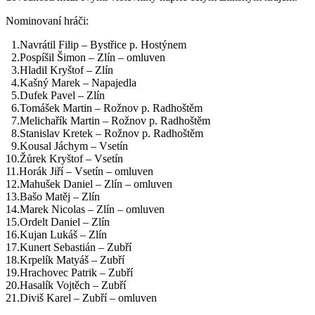
Nominovaní hráči:
1.Navrátil Filip – Bystřice p. Hostýnem
2.Pospíšil Šimon – Zlín – omluven
3.Hladil Kryštof – Zlín
4.Kašný Marek – Napajedla
5.Dufek Pavel – Zlín
6.Tomášek Martin – Rožnov p. Radhoštěm
7.Melichařík Martin – Rožnov p. Radhoštěm
8.Stanislav Kretek – Rožnov p. Radhoštěm
9.Kousal Jáchym – Vsetín
10.Žůrek Kryštof – Vsetín
11.Horák Jiří – Vsetín – omluven
12.Mahušek Daniel – Zlín – omluven
13.Bašo Matěj – Zlín
14.Marek Nicolas – Zlín – omluven
15.Ordelt Daniel – Zlín
16.Kujan Lukáš – Zlín
17.Kunert Sebastián – Zubří
18.Krpelík Matyáš – Zubří
19.Hrachovec Patrik – Zubří
20.Hasalík Vojtěch – Zubří
21.Diviš Karel – Zubří – omluven