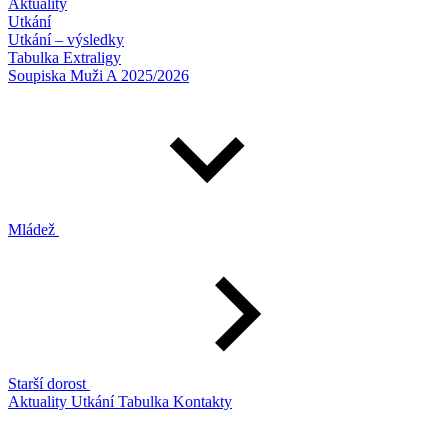
Aktuality
Utkání
Utkání – výsledky
Tabulka Extraligy
Soupiska Muži A 2025/2026
Mládež
Starší dorost
Aktuality
Utkání
Tabulka
Kontakty