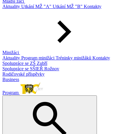
Mladší žáci
Aktuality
Utkání MŽ "A"
Utkání MŽ "B"
Kontakty
Minižáci
Aktuality
Program minižáci
Tréninky minižáků
Kontakty
Spolupráce se ZŠ Zubří
Spolupráce se SŠIEŘ Rožnov
Rodičovské příspěvky
Business
Program