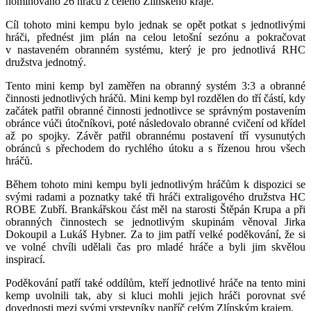
nominováno 26 hráčů z celého Zlínského kraje.
Cíl tohoto mini kempu bylo jednak se opět potkat s jednotlivými
hráči, přednést jim plán na celou letošní sezónu a pokračovat
v nastaveném obranném systému, který je pro jednotlivá RHC
družstva jednotný.
Tento mini kemp byl zaměřen na obranný systém 3:3 a obranné
činnosti jednotlivých hráčů. Mini kemp byl rozdělen do tří částí, kdy
začátek patřil obranné činnosti jednotlivce se správným postavením
obránce vúči útočníkovi, poté následovalo obranné cvičení od křídel
až po spojky. Závěr patřil obrannému postavení tří vysunutých
obránců s přechodem do rychlého útoku a s řízenou hrou všech
hráčů.
Během tohoto mini kempu byli jednotlivým hráčům k dispozici se
svými radami a poznatky také tři hráči extraligového družstva HC
ROBE Zubří. Brankářskou část měl na starosti Štěpán Krupa a při
obranných činnostech se jednotlivým skupinám věnoval Jirka
Dokoupil a Lukáš Hybner. Za to jim patří velké poděkování, že si
ve volné chvíli udělali čas pro mladé hráče a byli jim skvělou
inspirací.
Poděkování patří také oddílům, kteří jednotlivé hráče na tento mini
kemp uvolnili tak, aby si kluci mohli jejich hráči porovnat své
dovednosti mezi svými vrstevníky napříč celým Zlínským krajem.