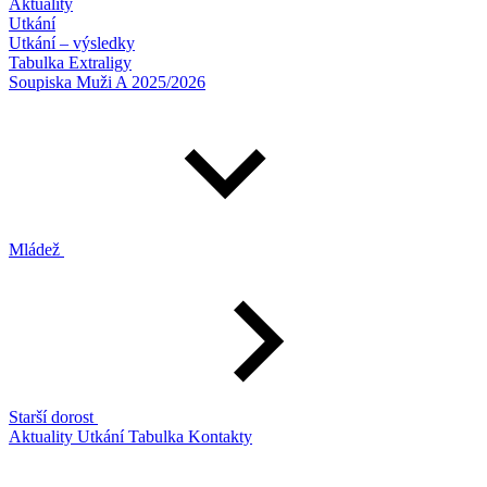
Aktuality
Utkání
Utkání – výsledky
Tabulka Extraligy
Soupiska Muži A 2025/2026
Mládež
Starší dorost
Aktuality
Utkání
Tabulka
Kontakty