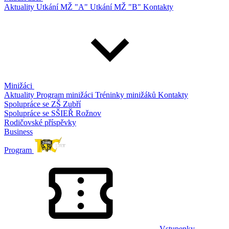
Aktuality
Utkání MŽ "A"
Utkání MŽ "B"
Kontakty
Minižáci
Aktuality
Program minižáci
Tréninky minižáků
Kontakty
Spolupráce se ZŠ Zubří
Spolupráce se SŠIEŘ Rožnov
Rodičovské příspěvky
Business
Program
Vstupenky