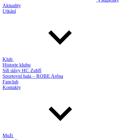
Aktuality
Utkání
Klub
Historie klubu
Síň slávy HC Zubří
Sportovní hala – ROBE Aréna
Fanclub
Kontakty
Muži