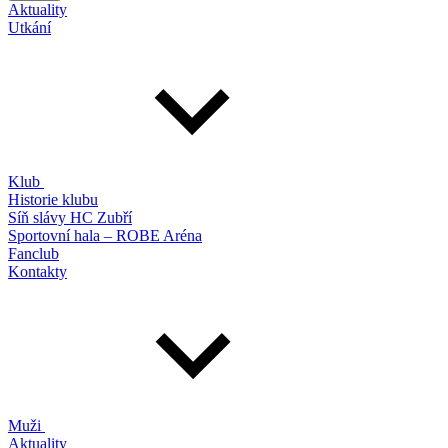
Aktuality
Utkání
Klub
Historie klubu
Síň slávy HC Zubří
Sportovní hala – ROBE Aréna
Fanclub
Kontakty
Muži
Aktuality