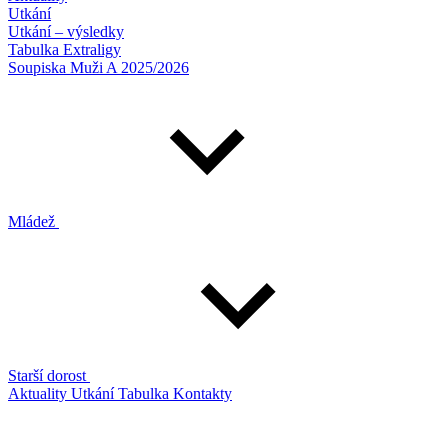
Utkání
Utkání – výsledky
Tabulka Extraligy
Soupiska Muži A 2025/2026
Mládež
Starší dorost
Aktuality
Utkání
Tabulka
Kontakty