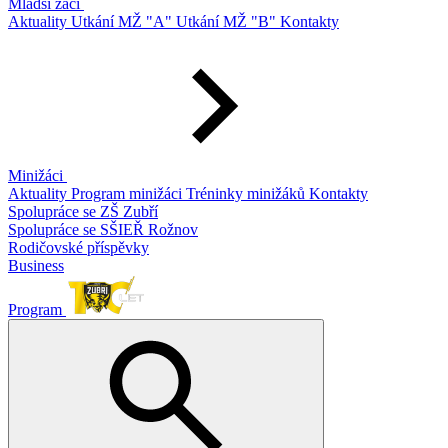
Mladší žáci
Aktuality
Utkání MŽ "A"
Utkání MŽ "B"
Kontakty
Minižáci
Aktuality
Program minižáci
Tréninky minižáků
Kontakty
Spolupráce se ZŠ Zubří
Spolupráce se SŠIEŘ Rožnov
Rodičovské příspěvky
Business
Program