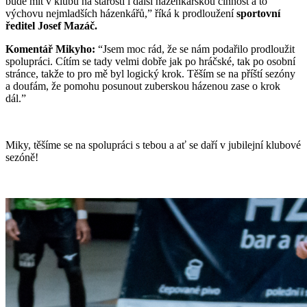
bude mít v klubu na starosti i další házenkářskou činnost a to
výchovu nejmladších házenkářů,” říká k prodloužení
sportovní
ředitel Josef Mazáč.
Komentář Mikyho:
“Jsem moc rád, že se nám podařilo prodloužit
spolupráci. Cítím se tady velmi dobře jak po hráčské, tak po osobní
stránce, takže to pro mě byl logický krok. Těším se na příští sezóny
a doufám, že pomohu posunout zuberskou házenou zase o krok
dál.”
Miky, těšíme se na spolupráci s tebou a ať se daří v jubilejní klubové
sezóně!