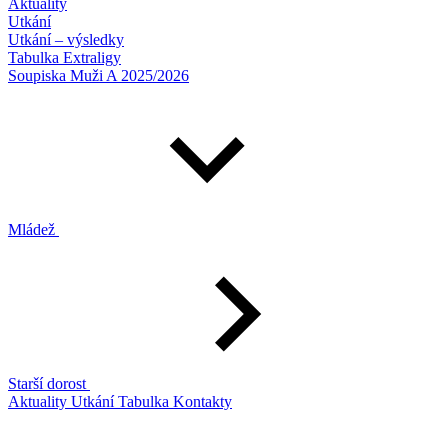
Aktuality
Utkání
Utkání – výsledky
Tabulka Extraligy
Soupiska Muži A 2025/2026
Mládež
Starší dorost
Aktuality
Utkání
Tabulka
Kontakty