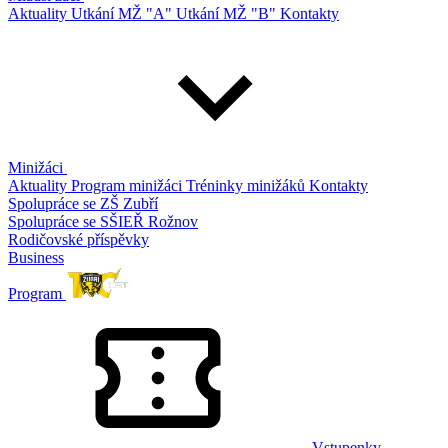
Aktuality
Utkání MŽ "A"
Utkání MŽ "B"
Kontakty
Minižáci
Aktuality
Program minižáci
Tréninky minižáků
Kontakty
Spolupráce se ZŠ Zubří
Spolupráce se SŠIEŘ Rožnov
Rodičovské příspěvky
Business
Program
Vstupenky