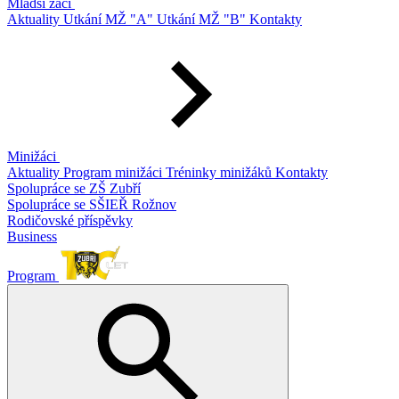
Mladší žáci
Aktuality
Utkání MŽ "A"
Utkání MŽ "B"
Kontakty
Minižáci
Aktuality
Program minižáci
Tréninky minižáků
Kontakty
Spolupráce se ZŠ Zubří
Spolupráce se SŠIEŘ Rožnov
Rodičovské příspěvky
Business
Program