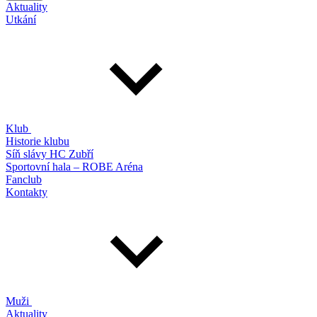
Aktuality
Utkání
Klub
Historie klubu
Síň slávy HC Zubří
Sportovní hala – ROBE Aréna
Fanclub
Kontakty
Muži
Aktuality