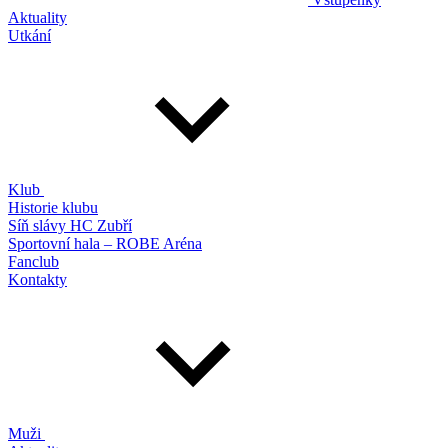
Aktuality
Utkání
Klub
Historie klubu
Síň slávy HC Zubří
Sportovní hala – ROBE Aréna
Fanclub
Kontakty
Muži