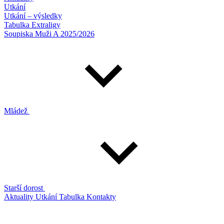
Utkání
Utkání – výsledky
Tabulka Extraligy
Soupiska Muži A 2025/2026
Mládež
Starší dorost
Aktuality
Utkání
Tabulka
Kontakty