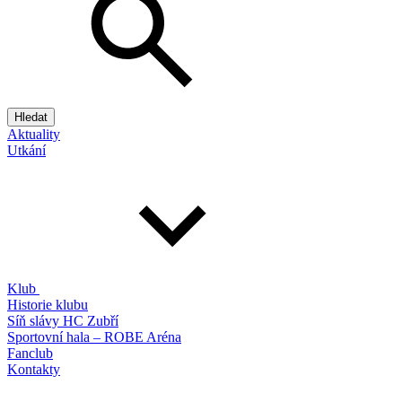
Hledat
Aktuality
Utkání
Klub
Historie klubu
Síň slávy HC Zubří
Sportovní hala – ROBE Aréna
Fanclub
Kontakty