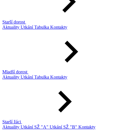
Starší dorost
Aktuality
Utkání
Tabulka
Kontakty
Mladší dorost
Aktuality
Utkání
Tabulka
Kontakty
Starší žáci
Aktuality
Utkání SŽ "A"
Utkání SŽ "B"
Kontakty