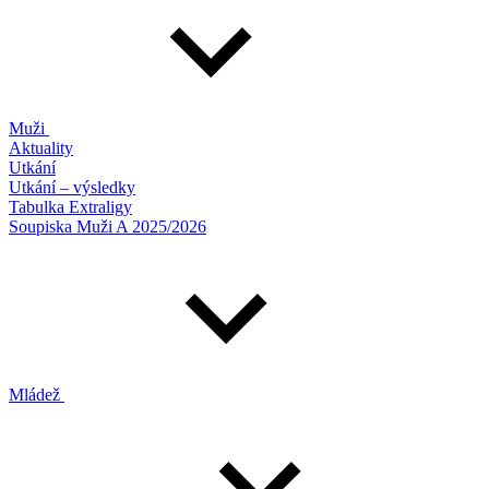
Muži
Aktuality
Utkání
Utkání – výsledky
Tabulka Extraligy
Soupiska Muži A 2025/2026
Mládež