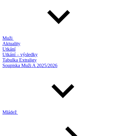
Muži
Aktuality
Utkání
Utkání – výsledky
Tabulka Extraligy
Soupiska Muži A 2025/2026
Mládež