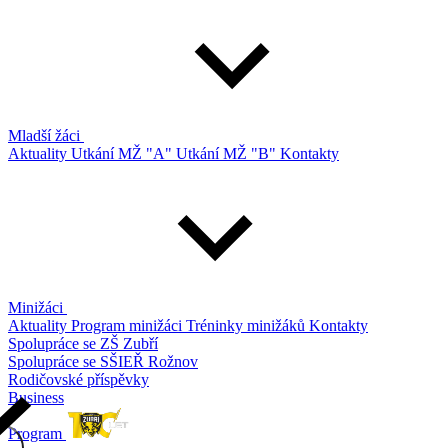
Mladší žáci
Aktuality
Utkání MŽ "A"
Utkání MŽ "B"
Kontakty
Minižáci
Aktuality
Program minižáci
Tréninky minižáků
Kontakty
Spolupráce se ZŠ Zubří
Spolupráce se SŠIEŘ Rožnov
Rodičovské příspěvky
Business
Program