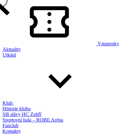
Vstupenky
Aktuality
Utkání
Klub
Historie klubu
Síň slávy HC Zubří
Sportovní hala – ROBE Aréna
Fanclub
Kontakty