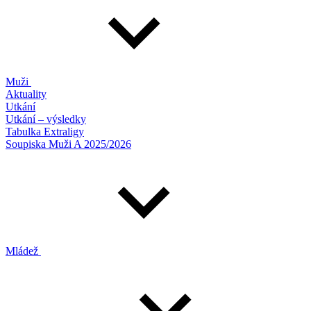
Muži
Aktuality
Utkání
Utkání – výsledky
Tabulka Extraligy
Soupiska Muži A 2025/2026
Mládež