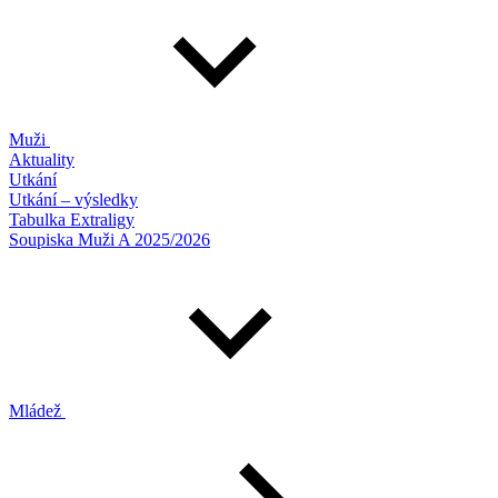
Muži
Aktuality
Utkání
Utkání – výsledky
Tabulka Extraligy
Soupiska Muži A 2025/2026
Mládež