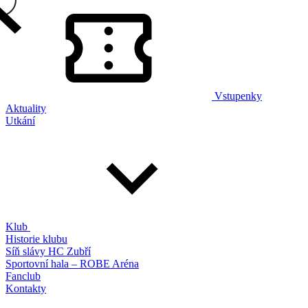
Vstupenky
Aktuality
Utkání
Klub
Historie klubu
Síň slávy HC Zubří
Sportovní hala – ROBE Aréna
Fanclub
Kontakty