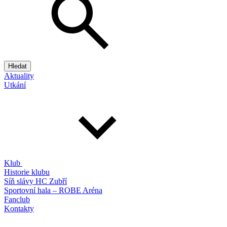
Hledat
Aktuality
Utkání
Klub
Historie klubu
Síň slávy HC Zubří
Sportovní hala – ROBE Aréna
Fanclub
Kontakty