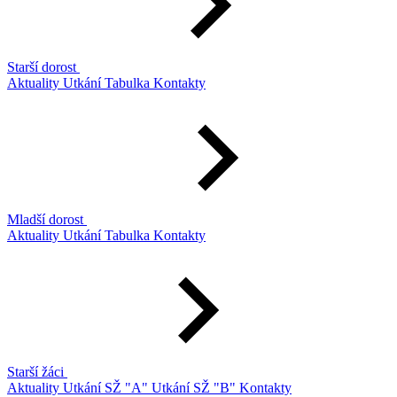
Starší dorost
Aktuality
Utkání
Tabulka
Kontakty
Mladší dorost
Aktuality
Utkání
Tabulka
Kontakty
Starší žáci
Aktuality
Utkání SŽ "A"
Utkání SŽ "B"
Kontakty