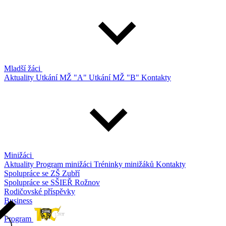
Mladší žáci
Aktuality
Utkání MŽ "A"
Utkání MŽ "B"
Kontakty
Minižáci
Aktuality
Program minižáci
Tréninky minižáků
Kontakty
Spolupráce se ZŠ Zubří
Spolupráce se SŠIEŘ Rožnov
Rodičovské příspěvky
Business
Program