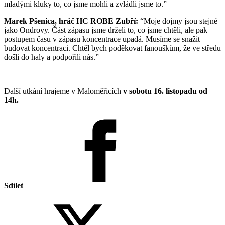
mladými kluky to, co jsme mohli a zvládli jsme to.”
Marek Pšenica, hráč HC ROBE Zubří:
“Moje dojmy jsou stejné
jako Ondrovy. Část zápasu jsme drželi to, co jsme chtěli, ale pak
postupem času v zápasu koncentrace upadá. Musíme se snažit
budovat koncentraci. Chtěl bych poděkovat fanouškům, že ve středu
došli do haly a podpořili nás.”
Další utkání hrajeme v Maloměřicích
v sobotu 16. listopadu od
14h.
Sdílet