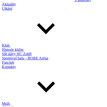
Aktuality
Utkání
Klub
Historie klubu
Síň slávy HC Zubří
Sportovní hala – ROBE Aréna
Fanclub
Kontakty
Muži