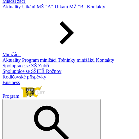
Mladší žáci
Aktuality
Utkání MŽ "A"
Utkání MŽ "B"
Kontakty
Minižáci
Aktuality
Program minižáci
Tréninky minižáků
Kontakty
Spolupráce se ZŠ Zubří
Spolupráce se SŠIEŘ Rožnov
Rodičovské příspěvky
Business
Program