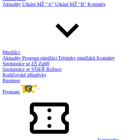
Aktuality
Utkání MŽ "A"
Utkání MŽ "B"
Kontakty
Minižáci
Aktuality
Program minižáci
Tréninky minižáků
Kontakty
Spolupráce se ZŠ Zubří
Spolupráce se SŠIEŘ Rožnov
Rodičovské příspěvky
Business
Program
Vstupenky