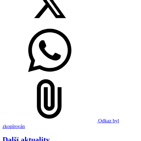
Odkaz byl
zkopírován
Další aktuality