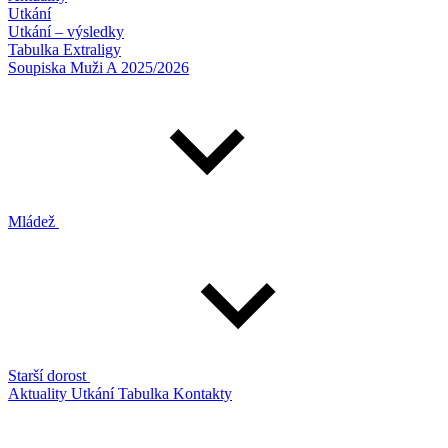
Utkání
Utkání – výsledky
Tabulka Extraligy
Soupiska Muži A 2025/2026
Mládež
Starší dorost
Aktuality
Utkání
Tabulka
Kontakty