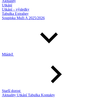
Aktuality
Utkání
Utkání – výsledky
Tabulka Extraligy
Soupiska Muži A 2025/2026
Mládež
Starší dorost
Aktuality
Utkání
Tabulka
Kontakty