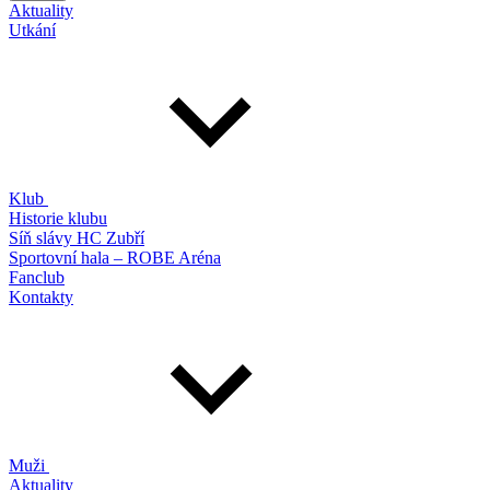
Aktuality
Utkání
Klub
Historie klubu
Síň slávy HC Zubří
Sportovní hala – ROBE Aréna
Fanclub
Kontakty
Muži
Aktuality