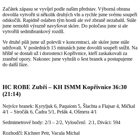
Začátek zápasu se vyvíjel podle našim představ. Výborná obrana
dovolila vytvořit si několik druhých vln a rychle jsme svému soupeři
odskočili. Rapidně oslaben tým hostů ale své zbraně nezabalil. Stále
jsme nemohli výrazně navyšovat skóre. Do poločasu jsme si ale
vytvořili sedmibrankový rozdíl.
Ve druhé půli jsme už polevili v koncentraci, ale skóre jsme stále
udržovali. V posledních 15 minutách jsme dovolili soupeři snížit. Na
hřiště se dostali už i dorostenci Kopřivnice, kteří zaskakovali za
zraněné opory. Nakonec jsme vyhráli o šest branek a postupujeme
do další fáze.
HC ROBE Zubří – KH ISMM Kopřivnice 36:30
(21:14)
Nejvíce branek: Kyryljuk 6, Paquiom 5, Šlachta a Flajsar 4, Mičkal
4/1 – Siročák 6, Čadra 5/1, Pelák 4, Ošmera 4/1
Sedmimetrové hody: 2/3 – 2/2, Vyloučení: 2:1, Diváci: 594
Rozhodčí: Kichner Petr, Vacula Michal