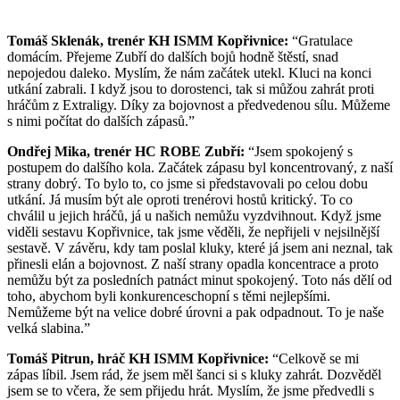
Tomáš Sklenák, trenér KH ISMM Kopřivnice:
“Gratulace
domácím. Přejeme Zubří do dalších bojů hodně štěstí, snad
nepojedou daleko. Myslím, že nám začátek utekl. Kluci na konci
utkání zabrali. I když jsou to dorostenci, tak si můžou zahrát proti
hráčům z Extraligy. Díky za bojovnost a předvedenou sílu. Můžeme
s nimi počítat do dalších zápasů.”
Ondřej Mika, trenér HC ROBE Zubří:
“Jsem spokojený s
postupem do dalšího kola. Začátek zápasu byl koncentrovaný, z naší
strany dobrý. To bylo to, co jsme si představovali po celou dobu
utkání. Já musím být ale oproti trenérovi hostů kritický. To co
chválil u jejich hráčů, já u našich nemůžu vyzdvihnout. Když jsme
viděli sestavu Kopřivnice, tak jsme věděli, že nepřijeli v nejsilnější
sestavě. V závěru, kdy tam poslal kluky, které já jsem ani neznal, tak
přinesli elán a bojovnost. Z naší strany opadla koncentrace a proto
nemůžu být za posledních patnáct minut spokojený. Toto nás dělí od
toho, abychom byli konkurenceschopní s těmi nejlepšími.
Nemůžeme být na velice dobré úrovni a pak odpadnout. To je naše
velká slabina.”
Tomáš Pitrun, hráč KH ISMM Kopřivnice:
“Celkově se mi
zápas líbil. Jsem rád, že jsem měl šanci si s kluky zahrát. Dozvěděl
jsem se to včera, že sem přijedu hrát. Myslím, že jsme předvedli s