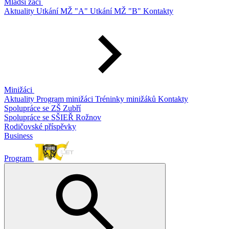
Mladší žáci
Aktuality
Utkání MŽ "A"
Utkání MŽ "B"
Kontakty
Minižáci
Aktuality
Program minižáci
Tréninky minižáků
Kontakty
Spolupráce se ZŠ Zubří
Spolupráce se SŠIEŘ Rožnov
Rodičovské příspěvky
Business
Program