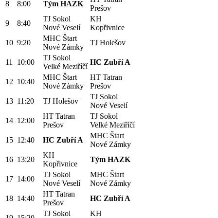
8
8:00
Tým HAZK
Prešov
TJ Sokol
KH
9
8:40
Nové Veselí
Kopřivnice
MHC Štart
10
9:20
TJ Holešov
Nové Zámky
TJ Sokol
11
10:00
HC Zubří A
Velké Meziříčí
MHC Štart
HT Tatran
12
10:40
Nové Zámky
Prešov
TJ Sokol
13
11:20
TJ Holešov
Nové Veselí
HT Tatran
TJ Sokol
14
12:00
Prešov
Velké Meziříčí
MHC Štart
15
12:40
HC Zubří A
Nové Zámky
KH
16
13:20
Tým HAZK
Kopřivnice
TJ Sokol
MHC Štart
17
14:00
Nové Veselí
Nové Zámky
HT Tatran
18
14:40
HC Zubří A
Prešov
TJ Sokol
KH
19
15:20