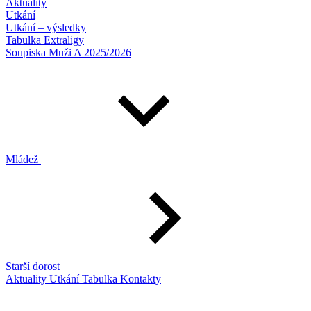
Aktuality
Utkání
Utkání – výsledky
Tabulka Extraligy
Soupiska Muži A 2025/2026
Mládež
Starší dorost
Aktuality
Utkání
Tabulka
Kontakty