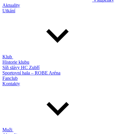
Aktuality
Utkání
Klub
Historie klubu
Síň slávy HC Zubří
Sportovní hala – ROBE Aréna
Fanclub
Kontakty
Muži