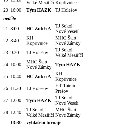
Velké Meziříčí
Kopřivnice
20
16:00
Tým HAZK
TJ Holešov
neděle
TJ Sokol
21
8:00
HC Zubří A
Nové Veselí
KH
MHC Štart
22
8:40
Kopřivnice
Nové Zámky
TJ Sokol
23
9:20
TJ Holešov
Velké Meziříčí
MHC Štart
24
10:00
Tým HAZK
Nové Zámky
KH
25
10:40
HC Zubří A
Kopřivnice
HT Tatran
26
11:20
TJ Holešov
Prešov
TJ Sokol
27
12:00
Tým HAZK
Nové Veselí
TJ Sokol
MHC Štart
28
12:40
Velké Meziříčí
Nové Zámky
13:30
vyhlášení turnaje