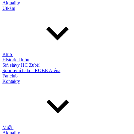
Aktuality
Utkání
Klub
Historie klubu
Síň slávy HC Zubří
Sportovní hala – ROBE Aréna
Fanclub
Kontakty
Muži
Aktuality