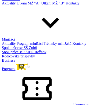
Aktuality
Utkání MŽ "A"
Utkání MŽ "B"
Kontakty
Minižáci
Aktuality
Program minižáci
Tréninky minižáků
Kontakty
Spolupráce se ZŠ Zubří
Spolupráce se SŠIEŘ Rožnov
Rodičovské příspěvky
Business
Program
Vstupenky