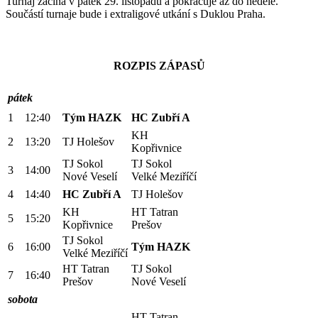
Turnaj začíná v pátek 29. listopadu a pokračuje až do neděle.
Součástí turnaje bude i extraligové utkání s Duklou Praha.
ROZPIS ZÁPASŮ
pátek
1
12:40
Tým HAZK
HC Zubří A
KH
2
13:20
TJ Holešov
Kopřivnice
TJ Sokol
TJ Sokol
3
14:00
Nové Veselí
Velké Meziříčí
4
14:40
HC Zubří A
TJ Holešov
KH
HT Tatran
5
15:20
Kopřivnice
Prešov
TJ Sokol
6
16:00
Tým HAZK
Velké Meziříčí
HT Tatran
TJ Sokol
7
16:40
Prešov
Nové Veselí
sobota
HT Tatran