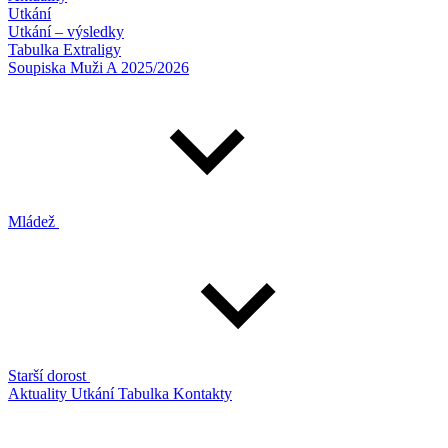
Utkání
Utkání – výsledky
Tabulka Extraligy
Soupiska Muži A 2025/2026
Mládež
Starší dorost
Aktuality
Utkání
Tabulka
Kontakty