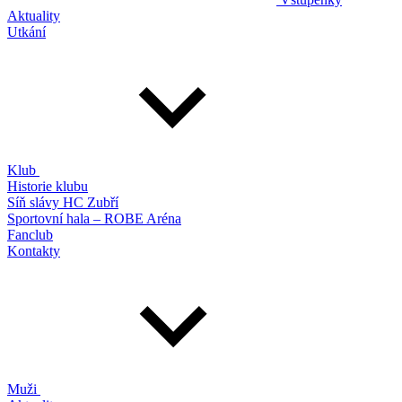
Aktuality
Utkání
Klub
Historie klubu
Síň slávy HC Zubří
Sportovní hala – ROBE Aréna
Fanclub
Kontakty
Muži