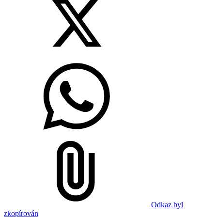
Odkaz byl
zkopírován