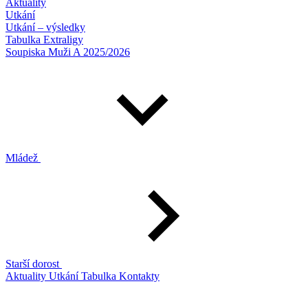
Aktuality
Utkání
Utkání – výsledky
Tabulka Extraligy
Soupiska Muži A 2025/2026
Mládež
Starší dorost
Aktuality
Utkání
Tabulka
Kontakty