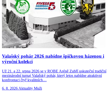
Valašský pohár 2026 nabídne špičkovou házenou i
výroční kolekci
Už 21. a 22. srpna 2026 se v ROBE Aréně Zubří uskuteční tradiční
N
mezinárodní turnaj Valašský pohár, který letos nabídne atraktivní
p
konfrontaci čtyř kvalitních…
n
6. 8. 2026
Aktuality
Muži
5