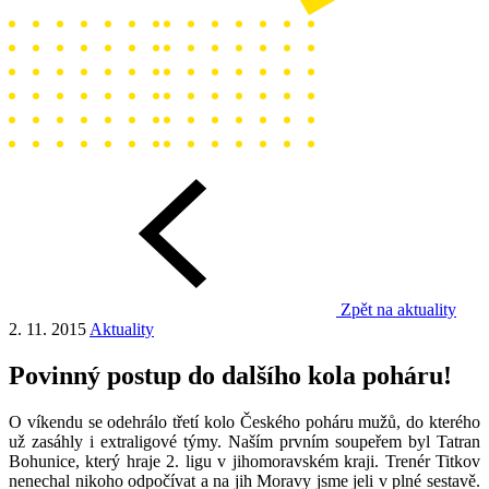
Zpět na aktuality
2. 11. 2015
Aktuality
Povinný postup do dalšího kola poháru!
O víkendu se odehrálo třetí kolo Českého poháru mužů, do kterého
už zasáhly i extraligové týmy. Naším prvním soupeřem byl Tatran
Bohunice, který hraje 2. ligu v jihomoravském kraji. Trenér Titkov
nenechal nikoho odpočívat a na jih Moravy jsme jeli v plné sestavě.