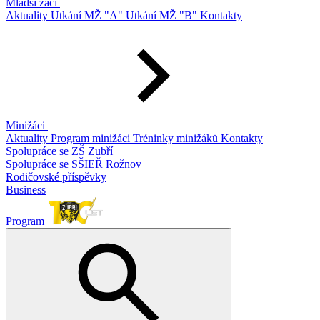
Mladší žáci
Aktuality
Utkání MŽ "A"
Utkání MŽ "B"
Kontakty
Minižáci
Aktuality
Program minižáci
Tréninky minižáků
Kontakty
Spolupráce se ZŠ Zubří
Spolupráce se SŠIEŘ Rožnov
Rodičovské příspěvky
Business
Program