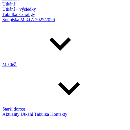
Utkání
Utkání – výsledky
Tabulka Extraligy
Soupiska Muži A 2025/2026
Mládež
Starší dorost
Aktuality
Utkání
Tabulka
Kontakty