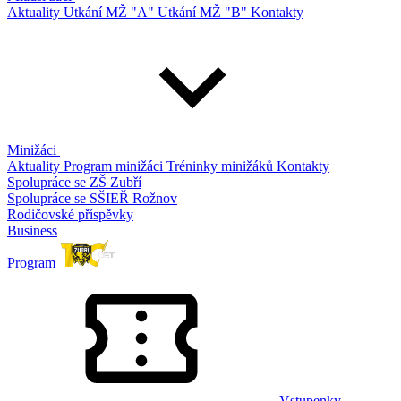
Aktuality
Utkání MŽ "A"
Utkání MŽ "B"
Kontakty
Minižáci
Aktuality
Program minižáci
Tréninky minižáků
Kontakty
Spolupráce se ZŠ Zubří
Spolupráce se SŠIEŘ Rožnov
Rodičovské příspěvky
Business
Program
Vstupenky