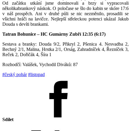
Od začátku utkání jsme dominovali a brzy si vypracovali
několikabrankový náskok. O poločase se šlo do kabin se skóre 17:6
v náš prospěch. Ani v druhé půli se nic nezměnilo, prosadili se
všichni hráči na lavičce. Nejlepší střeleckou potenci ukázal Jakub
Douda s devíti brankami.
Tatran Bohunice – HC Gumárny Zubří 12:35 (6:17)
Sestava a branky: Douda 9/2, Přikryl 2, Pšenica 4. Nesvadba 2,
Bechný 2/1, Malina, Hrstka 2/1, Orság, Zahradníček 4, Řezníček 3,
Reček 2, Dořičák 4, Šíra 1
Rozhodčí: Valášek, Vychodil Diváků: 87
#český pohár
#listopad
Sdílet