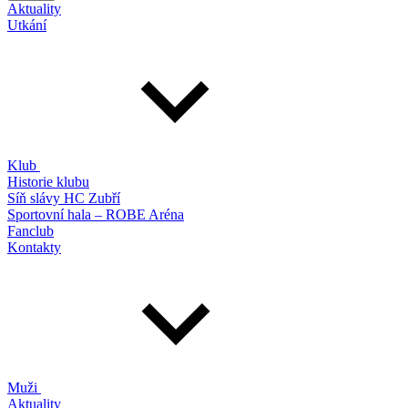
Aktuality
Utkání
Klub
Historie klubu
Síň slávy HC Zubří
Sportovní hala – ROBE Aréna
Fanclub
Kontakty
Muži
Aktuality