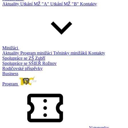
Aktuality
Utkání MŽ "A"
Utkání MŽ "B"
Kontakty
Minižáci
Aktuality
Program minižáci
Tréninky minižáků
Kontakty
Spolupráce se ZŠ Zubří
Spolupráce se SŠIEŘ Rožnov
Rodičovské příspěvky
Business
Program
Vstupenky