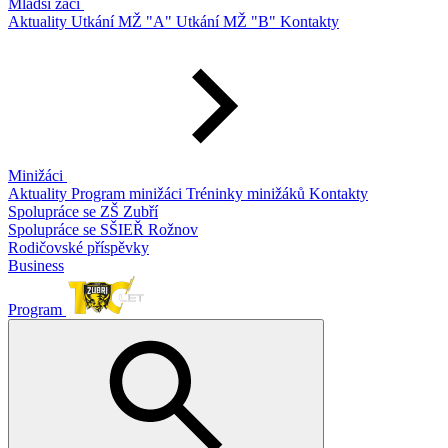
Mladší žáci
Aktuality
Utkání MŽ "A"
Utkání MŽ "B"
Kontakty
Minižáci
Aktuality
Program minižáci
Tréninky minižáků
Kontakty
Spolupráce se ZŠ Zubří
Spolupráce se SŠIEŘ Rožnov
Rodičovské příspěvky
Business
Program