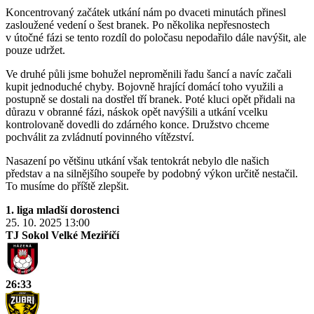
Koncentrovaný začátek utkání nám po dvaceti minutách přinesl
zasloužené vedení o šest branek. Po několika nepřesnostech
v útočné fázi se tento rozdíl do poločasu nepodařilo dále navýšit, ale
pouze udržet.
Ve druhé půli jsme bohužel neproměnili řadu šancí a navíc začali
kupit jednoduché chyby. Bojovně hrající domácí toho využili a
postupně se dostali na dostřel tří branek. Poté kluci opět přidali na
důrazu v obranné fázi, náskok opět navýšili a utkání vcelku
kontrolovaně dovedli do zdárného konce. Družstvo chceme
pochválit za zvládnutí povinného vítězství.
Nasazení po většinu utkání však tentokrát nebylo dle našich
představ a na silnějšího soupeře by podobný výkon určitě nestačil.
To musíme do příště zlepšit.
1. liga mladší dorostenci
25. 10. 2025
13:00
TJ Sokol Velké Meziříčí
26:33