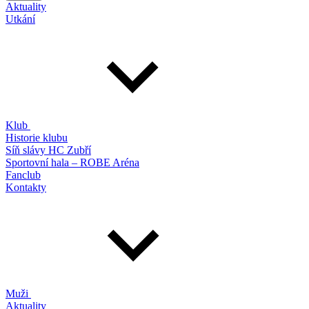
Aktuality
Utkání
Klub
Historie klubu
Síň slávy HC Zubří
Sportovní hala – ROBE Aréna
Fanclub
Kontakty
Muži
Aktuality