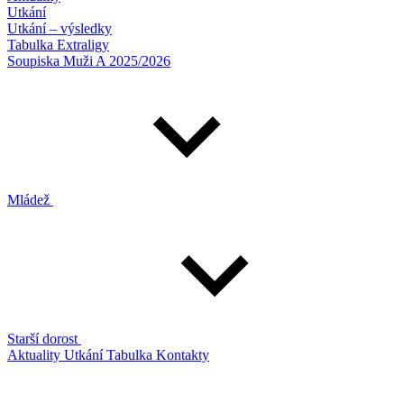
Utkání
Utkání – výsledky
Tabulka Extraligy
Soupiska Muži A 2025/2026
Mládež
Starší dorost
Aktuality
Utkání
Tabulka
Kontakty