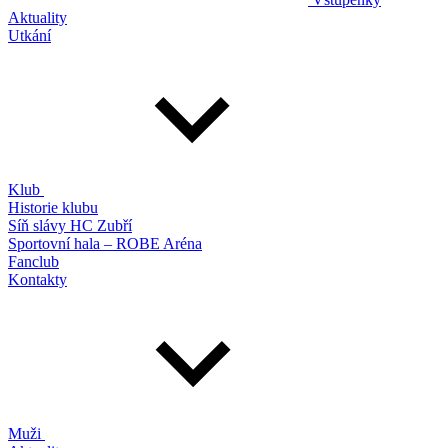
Aktuality
Utkání
Klub
Historie klubu
Síň slávy HC Zubří
Sportovní hala – ROBE Aréna
Fanclub
Kontakty
Muži