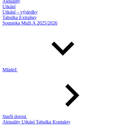
Aktuality
Utkání
Utkání – výsledky
Tabulka Extraligy
Soupiska Muži A 2025/2026
Mládež
Starší dorost
Aktuality
Utkání
Tabulka
Kontakty