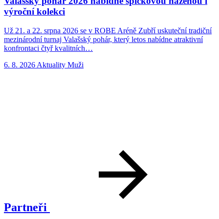
Valašský pohár 2026 nabídne špičkovou házenou i
výroční kolekci
Už 21. a 22. srpna 2026 se v ROBE Aréně Zubří uskuteční tradiční
N
mezinárodní turnaj Valašský pohár, který letos nabídne atraktivní
p
konfrontaci čtyř kvalitních…
n
6. 8. 2026
Aktuality
Muži
5
Partneři