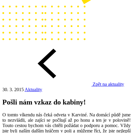
Zpět na aktuality
30. 3. 2015
Aktuality
Pošli nám vzkaz do kabiny!
O tomto víkendu nás čeká odveta v Karviné. Na domácí půdě jsme
to nezvládli, ale zajíci se počítají až po honu a ten je v polovině!
Touto cestou bychom vás chtěli požádat o podporu a pomoc. Vždy
jste byli naším dalším hráčem v poli a můžeme říct, že jste nejlepší