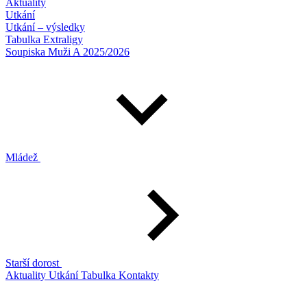
Aktuality
Utkání
Utkání – výsledky
Tabulka Extraligy
Soupiska Muži A 2025/2026
Mládež
Starší dorost
Aktuality
Utkání
Tabulka
Kontakty