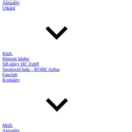
Aktuality
Utkání
Klub
Historie klubu
Síň slávy HC Zubří
Sportovní hala – ROBE Aréna
Fanclub
Kontakty
Muži
Aktuality