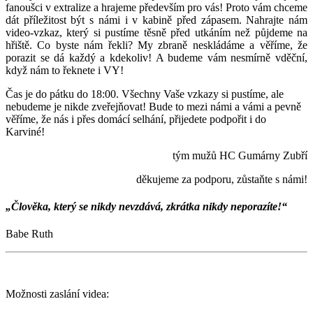
fanoušci v extralize a hrajeme především pro vás! Proto vám chceme
dát příležitost být s námi i v kabině před zápasem. Nahrajte nám
video-vzkaz, který si pustíme těsně před utkáním než půjdeme na
hřiště. Co byste nám řekli? My zbraně neskládáme a věříme, že
porazit se dá každý a kdekoliv! A budeme vám nesmírně vděční,
když nám to řeknete i VY!
Čas je do pátku do 18:00. Všechny Vaše vzkazy si pustíme, ale
nebudeme je nikde zveřejňovat! Bude to mezi námi a vámi a pevně
věříme, že nás i přes domácí selhání, přijedete podpořit i do
Karviné!
tým mužů HC Gumárny Zubří
děkujeme za podporu, zůstaňte s námi!
„Člověka, který se nikdy nevzdává, zkrátka nikdy neporazíte!“
Babe Ruth
Možnosti zaslání videa: