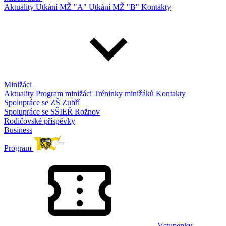
Aktuality
Utkání MŽ "A"
Utkání MŽ "B"
Kontakty
Minižáci
Aktuality
Program minižáci
Tréninky minižáků
Kontakty
Spolupráce se ZŠ Zubří
Spolupráce se SŠIEŘ Rožnov
Rodičovské příspěvky
Business
Program
Vstupenky