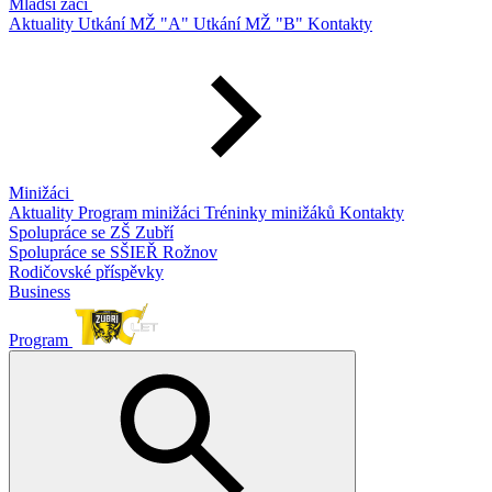
Mladší žáci
Aktuality
Utkání MŽ "A"
Utkání MŽ "B"
Kontakty
Minižáci
Aktuality
Program minižáci
Tréninky minižáků
Kontakty
Spolupráce se ZŠ Zubří
Spolupráce se SŠIEŘ Rožnov
Rodičovské příspěvky
Business
Program