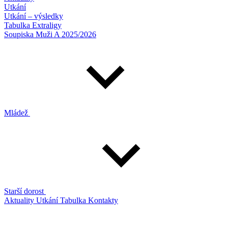
Utkání
Utkání – výsledky
Tabulka Extraligy
Soupiska Muži A 2025/2026
Mládež
Starší dorost
Aktuality
Utkání
Tabulka
Kontakty