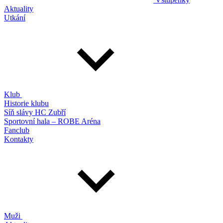
Aktuality
Utkání
Klub
Historie klubu
Síň slávy HC Zubří
Sportovní hala – ROBE Aréna
Fanclub
Kontakty
Muži