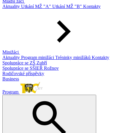
Mladší žáci
Aktuality
Utkání MŽ "A"
Utkání MŽ "B"
Kontakty
Minižáci
Aktuality
Program minižáci
Tréninky minižáků
Kontakty
Spolupráce se ZŠ Zubří
Spolupráce se SŠIEŘ Rožnov
Rodičovské příspěvky
Business
Program