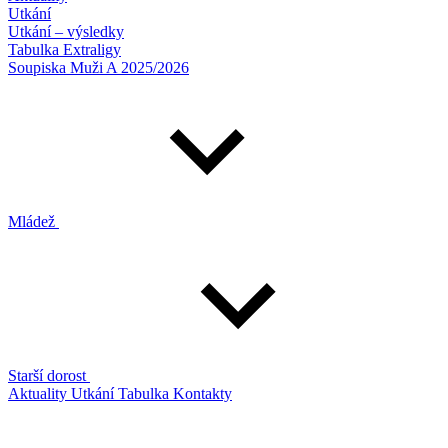
Utkání
Utkání – výsledky
Tabulka Extraligy
Soupiska Muži A 2025/2026
Mládež
Starší dorost
Aktuality
Utkání
Tabulka
Kontakty