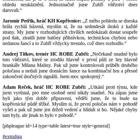
ohledu neukáznění. Jednoznačně jsme Zubří vítězství dnes
darovali.“
Jaromír Petřík, hráč KH Kopřivnice:
„Z mého pohledu se dneska
hrála rychlá házená, myslím si, že na sedmdesát útoků z každé
strany. My jsme v rozhodujících chvílích nedokázali dostat soupeře
pod tlak, ztratili jsme balóny přihrávkou, technickou chybou nebo
nedanou šancí a to Zubří vždycky trestalo, což dnes rozhodlo.“
Andrej Titkov, trenér HC ROBE Zubří:
„Nečekaně snadné bylo
toto vítězství, které se zrodilo hlavně v první půli ze hry hlavně
brankáře Milana Maliny. Pak už jsme kontrolovali průběh druhého
poločasu a nedali jsme domácím šance na kombinační hru a přesné
zakončení útočných signálů. Jsem moc spokojený.“
Adam Reček, hráč HC ROBE Zubří:
„Utkání proti týmu, kde
jsem vyrůstal, pro mne osobně není nikdy snadné. Na zápas jsme
byli jako tým dobře připraveni, věděli jsme, že to bude na
kopřivnické půdě těžké. Myslím si, že první poločas nám v pohodě
vyšel a pak už jsme jen drželi vedení a hlídali si ho. Nějaké chyby
tam byly, ale jinak to bylo v pohodě.“
[phpleague id=14 type=table latest=true style=general]
#extraliga