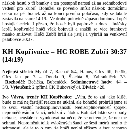
náskok hostů o tři branky a ten postupně narostl až na sedmibodové
vedení pro Zubří. Bohužel se povedlo snížit náskok domácímu
celku na pět branek až na konci prvního poločasu, kdy se tabule
zastavila na skóre 14:19. Ve druhé polovině zápasu dominoval opět
hostující celek. I přesto, že hosté byli papírově a dnes i hráčsky
lepší, kopřivničtí hráči však bojovali a snažili se více brankové
manko snižovat. Hráči Zubří hráli ale jistěji a vyhráli na venkovní
palubovce 30:37.
KH Kopřivnice – HC ROBE Zubří 30:37
(14:19)
Nejlepší střelci:
Mynář 7, Rachač 6/4, Hanus, Gřes Jiří, Petřík,
Gřes Jan po 3 – Douda 9, Šlachta 8, Zahradníček 7/3.
Rozhodčí:
Bečička, Bubeníček.
Sedmimetrové hody:
4/4 –
3/3.
Vyloučení:
2 (přímá ČK Bukovský):4.
Diváci:
420.
Ivo Vávra, trenér KH Kopřivnice:
„Vím, že to zní jako klišé,
bude to má nejčastější reakce na utkání, ale bohužel prohráli jsme si
to svou vlastní nedisciplinovaností. Nedisciplinovaností spojek,
neproměňováním šancí, nekázní v útoku. Bohužel takto se o body
nehraje, neustále se vymlouvat na něco, že se netrénuje, že nejsme
sehraní. Neproměnit tolik vyložených šancí ze šesti metrů není o té
sehranosti, ale je to o tom, že hráči neplní příkazy a jsou v tomto