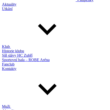
Aktuality
Utkání
Klub
Historie klubu
Síň slávy HC Zubří
Sportovní hala – ROBE Aréna
Fanclub
Kontakty
Muži