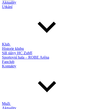
Aktuality
Utkání
Klub
Historie klubu
Síň slávy HC Zubří
Sportovní hala – ROBE Aréna
Fanclub
Kontakty
Muži
Aktuality