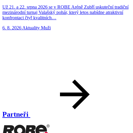
Už 21. a 22. srpna 2026 se v ROBE Aréně Zubří uskuteční tradiční
N
mezinárodní turnaj Valašský pohár, který letos nabídne atraktivní
p
konfrontaci čtyř kvalitních…
n
6. 8. 2026
Aktuality
Muži
5
Partneři