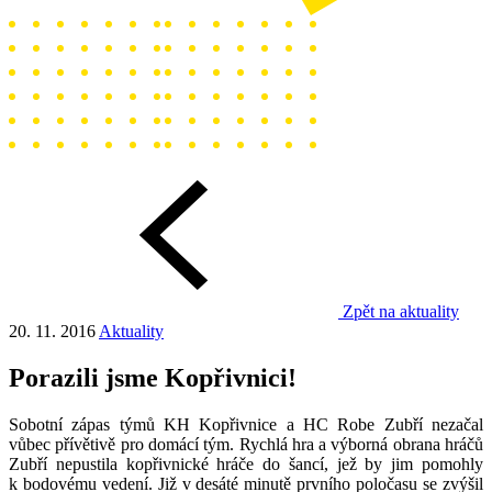
Zpět na aktuality
20. 11. 2016
Aktuality
Porazili jsme Kopřivnici!
Sobotní zápas týmů KH Kopřivnice a HC Robe Zubří nezačal
vůbec přívětivě pro domácí tým. Rychlá hra a výborná obrana hráčů
Zubří nepustila kopřivnické hráče do šancí, jež by jim pomohly
k bodovému vedení. Již v desáté minutě prvního poločasu se zvýšil