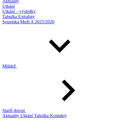
Aktuality
Utkání
Utkání – výsledky
Tabulka Extraligy
Soupiska Muži A 2025/2026
Mládež
Starší dorost
Aktuality
Utkání
Tabulka
Kontakty