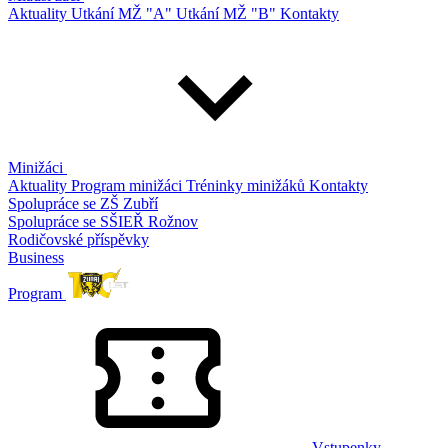
Aktuality
Utkání MŽ "A"
Utkání MŽ "B"
Kontakty
Minižáci
Aktuality
Program minižáci
Tréninky minižáků
Kontakty
Spolupráce se ZŠ Zubří
Spolupráce se SŠIEŘ Rožnov
Rodičovské příspěvky
Business
Program
Vstupenky