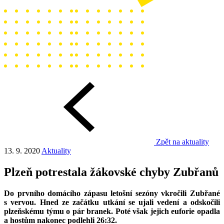
Zpět na aktuality
13. 9. 2020
Aktuality
Plzeň potrestala žákovské chyby Zubřanů
Do prvního domácího zápasu letošní sezóny vkročili Zubřané
s vervou. Hned ze začátku utkání se ujali vedení a odskočili
plzeňskému týmu o pár branek. Poté však jejich euforie opadla
a hostům nakonec podlehli 26:32.