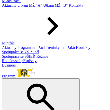
Mladší žáci
Aktuality
Utkání MŽ "A"
Utkání MŽ "B"
Kontakty
Minižáci
Aktuality
Program minižáci
Tréninky minižáků
Kontakty
Spolupráce se ZŠ Zubří
Spolupráce se SŠIEŘ Rožnov
Rodičovské příspěvky
Business
Program