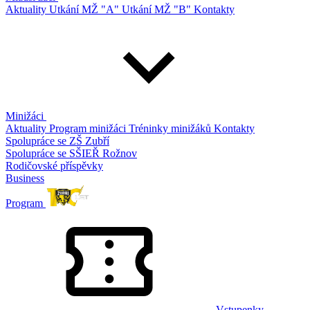
Aktuality
Utkání MŽ "A"
Utkání MŽ "B"
Kontakty
Minižáci
Aktuality
Program minižáci
Tréninky minižáků
Kontakty
Spolupráce se ZŠ Zubří
Spolupráce se SŠIEŘ Rožnov
Rodičovské příspěvky
Business
Program
Vstupenky