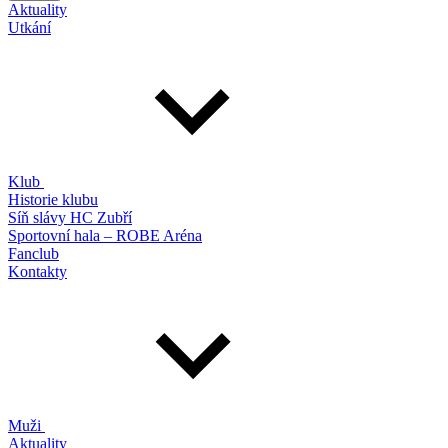
Aktuality
Utkání
Klub
Historie klubu
Síň slávy HC Zubří
Sportovní hala – ROBE Aréna
Fanclub
Kontakty
Muži
Aktuality