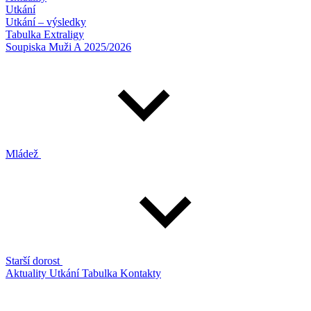
Utkání
Utkání – výsledky
Tabulka Extraligy
Soupiska Muži A 2025/2026
Mládež
Starší dorost
Aktuality
Utkání
Tabulka
Kontakty