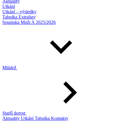
Aktuality
Utkání
Utkání – výsledky
Tabulka Extraligy
Soupiska Muži A 2025/2026
Mládež
Starší dorost
Aktuality
Utkání
Tabulka
Kontakty