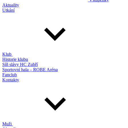
Aktuality
Utkání
Klub
Historie klubu
Síň slávy HC Zubří
Sportovní hala – ROBE Aréna
Fanclub
Kontakty
Muži