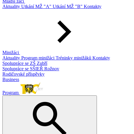
Mladší žáci
Aktuality
Utkání MŽ "A"
Utkání MŽ "B"
Kontakty
Minižáci
Aktuality
Program minižáci
Tréninky minižáků
Kontakty
Spolupráce se ZŠ Zubří
Spolupráce se SŠIEŘ Rožnov
Rodičovské příspěvky
Business
Program