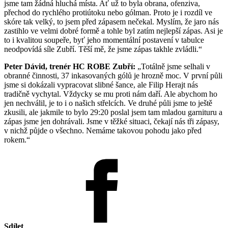
jsme tam žádná hluchá místa. Ať už to byla obrana, ofenziva,
přechod do rychlého protiútoku nebo gólman. Proto je i rozdíl ve
skóre tak velký, to jsem před zápasem nečekal. Myslím, že jaro nás
zastihlo ve velmi dobré formě a tohle byl zatím nejlepší zápas. Asi je
to i kvalitou soupeře, byť jeho momentální postavení v tabulce
neodpovídá síle Zubří. Těší mě, že jsme zápas takhle zvládli.“
Peter Dávid, trenér HC ROBE Zubří:
„Totálně jsme selhali v
obranné činnosti, 37 inkasovaných gólů je hrozně moc. V první půli
jsme si dokázali vypracovat slibné šance, ale Filip Herajt nás
tradičně vychytal. Vždycky se mu proti nám daří. Ale abychom ho
jen nechválil, je to i o našich střelcích. Ve druhé půli jsme to ještě
zkusili, ale jakmile to bylo 29:20 poslal jsem tam mladou garnituru a
zápas jsme jen dohrávali. Jsme v těžké situaci, čekají nás tři zápasy,
v nichž půjde o všechno. Nemáme takovou pohodu jako před
rokem.“
Sdílet