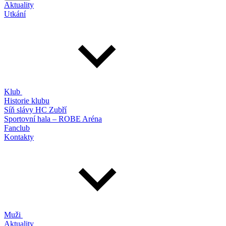
Aktuality
Utkání
Klub
Historie klubu
Síň slávy HC Zubří
Sportovní hala – ROBE Aréna
Fanclub
Kontakty
Muži
Aktuality