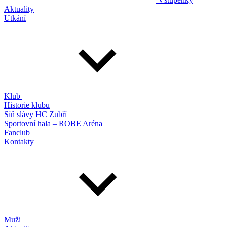
Aktuality
Utkání
Klub
Historie klubu
Síň slávy HC Zubří
Sportovní hala – ROBE Aréna
Fanclub
Kontakty
Muži