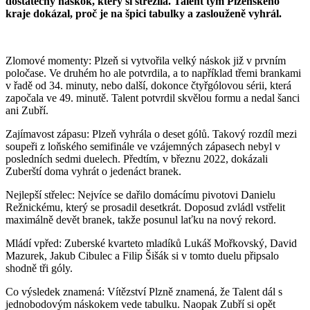
dostatečný náskok, který si střežila. Talent tým Plzeňského
kraje dokázal, proč je na špici tabulky a zaslouženě vyhrál.
Zlomové momenty: Plzeň si vytvořila velký náskok již v prvním
poločase. Ve druhém ho ale potvrdila, a to například třemi brankami
v řadě od 34. minuty, nebo další, dokonce čtyřgólovou sérii, která
započala ve 49. minutě. Talent potvrdil skvělou formu a nedal šanci
ani Zubří.
Zajímavost zápasu: Plzeň vyhrála o deset gólů. Takový rozdíl mezi
soupeři z loňského semifinále ve vzájemných zápasech nebyl v
posledních sedmi duelech. Předtím, v březnu 2022, dokázali
Zuberští doma vyhrát o jedenáct branek.
Nejlepší střelec: Nejvíce se dařilo domácímu pivotovi Danielu
Režnickému, který se prosadil desetkrát. Doposud zvládl vstřelit
maximálně devět branek, takže posunul laťku na nový rekord.
Mládí vpřed: Zuberské kvarteto mladíků Lukáš Mořkovský, David
Mazurek, Jakub Cibulec a Filip Šišák si v tomto duelu připsalo
shodně tři góly.
Co výsledek znamená: Vítězství Plzně znamená, že Talent dál s
jednobodovým náskokem vede tabulku. Naopak Zubří si opět