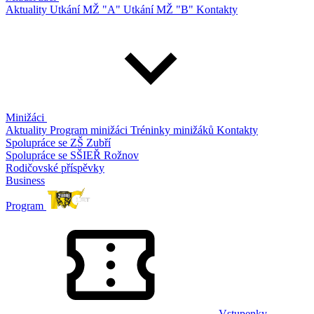
Aktuality
Utkání MŽ "A"
Utkání MŽ "B"
Kontakty
Minižáci
Aktuality
Program minižáci
Tréninky minižáků
Kontakty
Spolupráce se ZŠ Zubří
Spolupráce se SŠIEŘ Rožnov
Rodičovské příspěvky
Business
Program
Vstupenky