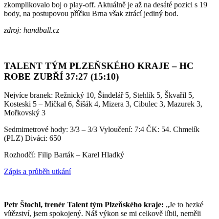
zkomplikovalo boj o play-off. Aktuálně je až na desáté pozici s 19
body, na postupovou příčku Brna však ztrácí jediný bod.
zdroj: handball.cz
TALENT TÝM PLZEŇSKÉHO KRAJE – HC
ROBE ZUBŘÍ 37:27 (15:10)
Nejvíce branek: Režnický 10, Šindelář 5, Stehlík 5, Škvařil 5,
Kosteski 5 – Mičkal 6, Šišák 4, Mizera 3, Cibulec 3, Mazurek 3,
Mořkovský 3
Sedmimetrové hody: 3/3 – 3/3 Vyloučení: 7:4 ČK: 54. Chmelík
(PLZ) Diváci: 650
Rozhodčí: Filip Barták – Karel Hladký
Zápis a průběh utkání
Petr Štochl, trenér Talent tým Plzeňského kraje:
„Je to hezké
vítězství, jsem spokojený. Náš výkon se mi celkově líbil, neměli