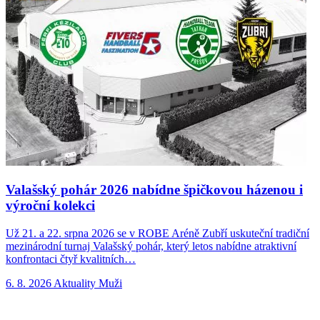
Valašský pohár 2026 nabídne špičkovou házenou i
výroční kolekci
Už 21. a 22. srpna 2026 se v ROBE Aréně Zubří uskuteční tradiční
N
mezinárodní turnaj Valašský pohár, který letos nabídne atraktivní
p
konfrontaci čtyř kvalitních…
n
6. 8. 2026
Aktuality
Muži
5