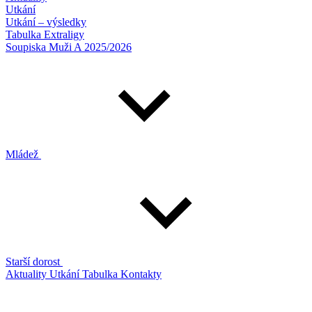
Utkání
Utkání – výsledky
Tabulka Extraligy
Soupiska Muži A 2025/2026
Mládež
Starší dorost
Aktuality
Utkání
Tabulka
Kontakty