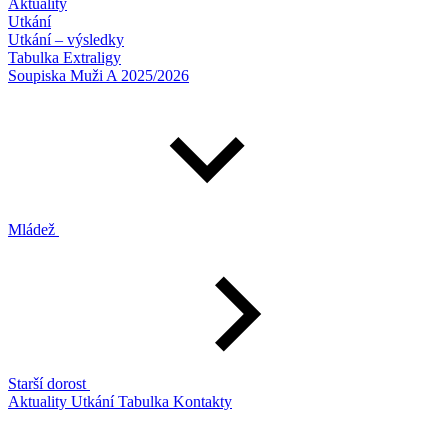
Aktuality
Utkání
Utkání – výsledky
Tabulka Extraligy
Soupiska Muži A 2025/2026
Mládež
Starší dorost
Aktuality
Utkání
Tabulka
Kontakty