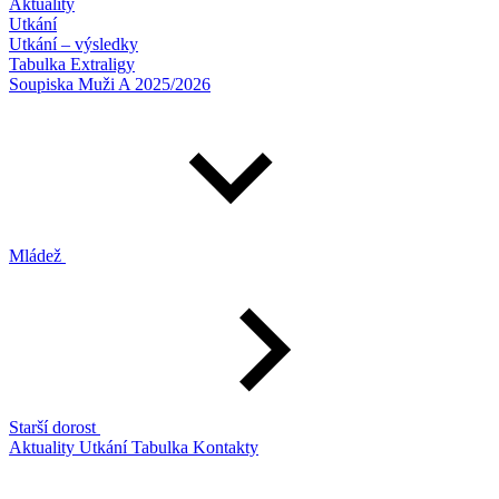
Aktuality
Utkání
Utkání – výsledky
Tabulka Extraligy
Soupiska Muži A 2025/2026
Mládež
Starší dorost
Aktuality
Utkání
Tabulka
Kontakty