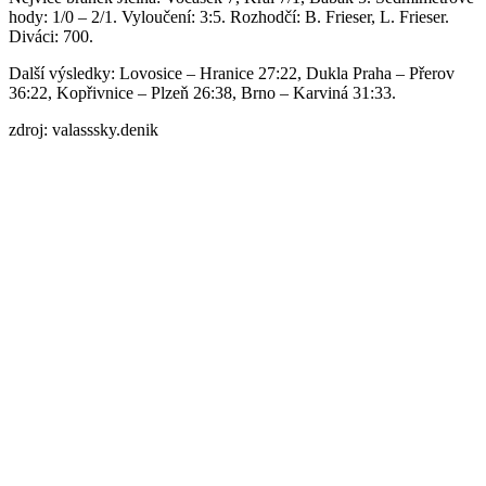
hody: 1/0 – 2/1. Vyloučení: 3:5. Rozhodčí: B. Frieser, L. Frieser.
Diváci: 700.
Další výsledky: Lovosice – Hranice 27:22, Dukla Praha – Přerov
36:22, Kopřivnice – Plzeň 26:38, Brno – Karviná 31:33.
zdroj: valasssky.denik