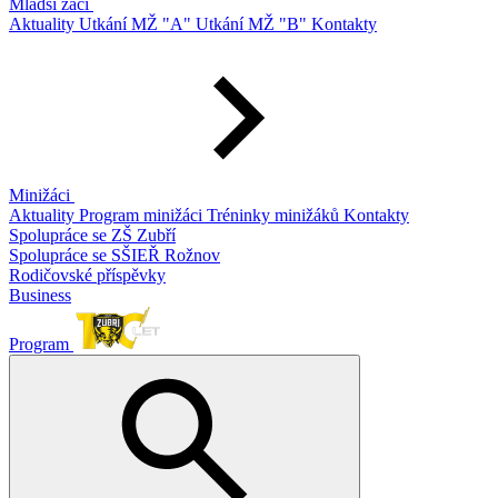
Mladší žáci
Aktuality
Utkání MŽ "A"
Utkání MŽ "B"
Kontakty
Minižáci
Aktuality
Program minižáci
Tréninky minižáků
Kontakty
Spolupráce se ZŠ Zubří
Spolupráce se SŠIEŘ Rožnov
Rodičovské příspěvky
Business
Program