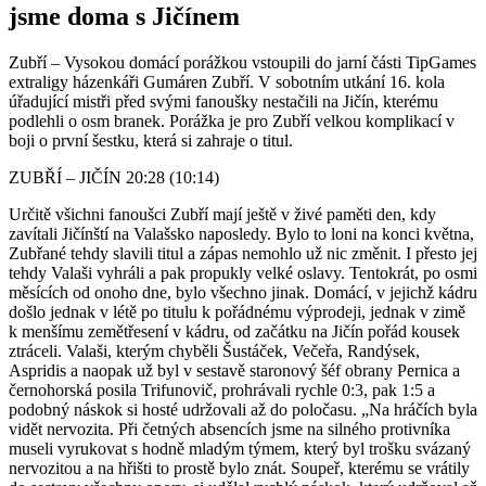
jsme doma s Jičínem
Zubří – Vysokou domácí porážkou vstoupili do jarní části TipGames
extraligy házenkáři Gumáren Zubří. V sobotním utkání 16. kola
úřadující mistři před svými fanoušky nestačili na Jičín, kterému
podlehli o osm branek. Porážka je pro Zubří velkou komplikací v
boji o první šestku, která si zahraje o titul.
ZUBŘÍ – JIČÍN 20:28 (10:14)
Určitě všichni fanoušci Zubří mají ještě v živé paměti den, kdy
zavítali Jičínští na Valašsko naposledy. Bylo to loni na konci května,
Zubřané tehdy slavili titul a zápas nemohlo už nic změnit. I přesto jej
tehdy Valaši vyhráli a pak propukly velké oslavy. Tentokrát, po osmi
měsících od onoho dne, bylo všechno jinak. Domácí, v jejichž kádru
došlo jednak v létě po titulu k pořádnému výprodeji, jednak v zimě
k menšímu zemětřesení v kádru, od začátku na Jičín pořád kousek
ztráceli. Valaši, kterým chyběli Šustáček, Večeřa, Randýsek,
Aspridis a naopak už byl v sestavě staronový šéf obrany Pernica a
černohorská posila Trifunovič, prohrávali rychle 0:3, pak 1:5 a
podobný náskok si hosté udržovali až do poločasu. „Na hráčích byla
vidět nervozita. Při četných absencích jsme na silného protivníka
museli vyrukovat s hodně mladým týmem, který byl trošku svázaný
nervozitou a na hřišti to prostě bylo znát. Soupeř, kterému se vrátily