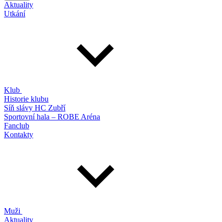
Aktuality
Utkání
Klub
Historie klubu
Síň slávy HC Zubří
Sportovní hala – ROBE Aréna
Fanclub
Kontakty
Muži
Aktuality