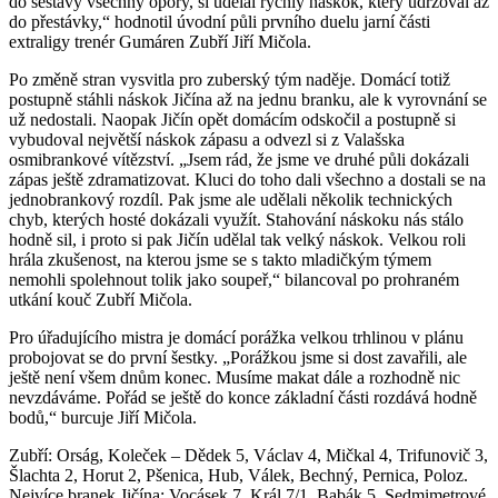
do sestavy všechny opory, si udělal rychlý náskok, který udržoval až
do přestávky,“ hodnotil úvodní půli prvního duelu jarní části
extraligy trenér Gumáren Zubří Jiří Mičola.
Po změně stran vysvitla pro zuberský tým naděje. Domácí totiž
postupně stáhli náskok Jičína až na jednu branku, ale k vyrovnání se
už nedostali. Naopak Jičín opět domácím odskočil a postupně si
vybudoval největší náskok zápasu a odvezl si z Valašska
osmibrankové vítězství. „Jsem rád, že jsme ve druhé půli dokázali
zápas ještě zdramatizovat. Kluci do toho dali všechno a dostali se na
jednobrankový rozdíl. Pak jsme ale udělali několik technických
chyb, kterých hosté dokázali využít. Stahování náskoku nás stálo
hodně sil, i proto si pak Jičín udělal tak velký náskok. Velkou roli
hrála zkušenost, na kterou jsme se s takto mladičkým týmem
nemohli spolehnout tolik jako soupeř,“ bilancoval po prohraném
utkání kouč Zubří Mičola.
Pro úřadujícího mistra je domácí porážka velkou trhlinou v plánu
probojovat se do první šestky. „Porážkou jsme si dost zavařili, ale
ještě není všem dnům konec. Musíme makat dále a rozhodně nic
nevzdáváme. Pořád se ještě do konce základní části rozdává hodně
bodů,“ burcuje Jiří Mičola.
Zubří: Orság, Koleček – Dědek 5, Václav 4, Mičkal 4, Trifunovič 3,
Šlachta 2, Horut 2, Pšenica, Hub, Válek, Bechný, Pernica, Poloz.
Nejvíce branek Jičína: Vocásek 7, Král 7/1, Babák 5. Sedmimetrové