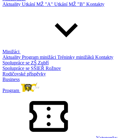
Aktuality
Utkání MŽ "A"
Utkání MŽ "B"
Kontakty
Minižáci
Aktuality
Program minižáci
Tréninky minižáků
Kontakty
Spolupráce se ZŠ Zubří
Spolupráce se SŠIEŘ Rožnov
Rodičovské příspěvky
Business
Program
Vstupenky