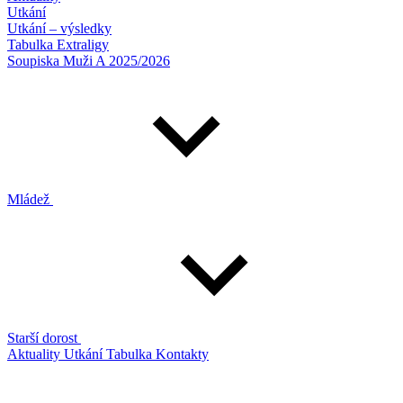
Utkání
Utkání – výsledky
Tabulka Extraligy
Soupiska Muži A 2025/2026
Mládež
Starší dorost
Aktuality
Utkání
Tabulka
Kontakty