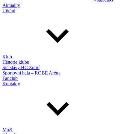
Aktuality
Utkání
Klub
Historie klubu
Síň slávy HC Zubří
Sportovní hala – ROBE Aréna
Fanclub
Kontakty
Muži