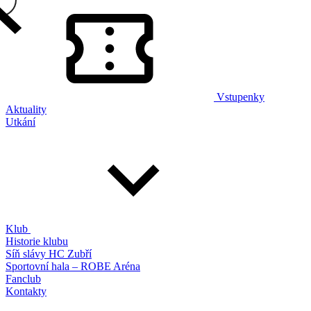
Vstupenky
Aktuality
Utkání
Klub
Historie klubu
Síň slávy HC Zubří
Sportovní hala – ROBE Aréna
Fanclub
Kontakty