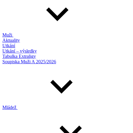
Muži
Aktuality
Utkání
Utkání – výsledky
Tabulka Extraligy
Soupiska Muži A 2025/2026
Mládež