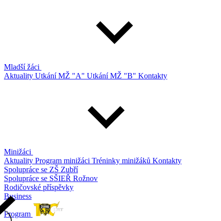
Mladší žáci
Aktuality
Utkání MŽ "A"
Utkání MŽ "B"
Kontakty
Minižáci
Aktuality
Program minižáci
Tréninky minižáků
Kontakty
Spolupráce se ZŠ Zubří
Spolupráce se SŠIEŘ Rožnov
Rodičovské příspěvky
Business
Program