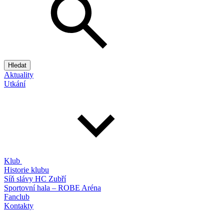
Hledat
Aktuality
Utkání
Klub
Historie klubu
Síň slávy HC Zubří
Sportovní hala – ROBE Aréna
Fanclub
Kontakty