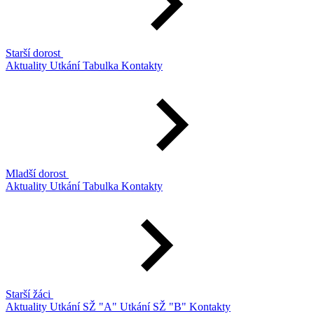
Starší dorost
Aktuality
Utkání
Tabulka
Kontakty
Mladší dorost
Aktuality
Utkání
Tabulka
Kontakty
Starší žáci
Aktuality
Utkání SŽ "A"
Utkání SŽ "B"
Kontakty