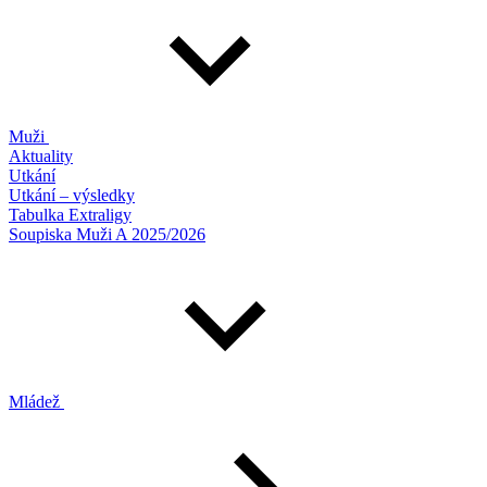
Muži
Aktuality
Utkání
Utkání – výsledky
Tabulka Extraligy
Soupiska Muži A 2025/2026
Mládež