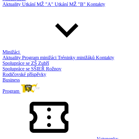
Aktuality
Utkání MŽ "A"
Utkání MŽ "B"
Kontakty
Minižáci
Aktuality
Program minižáci
Tréninky minižáků
Kontakty
Spolupráce se ZŠ Zubří
Spolupráce se SŠIEŘ Rožnov
Rodičovské příspěvky
Business
Program
Vstupenky