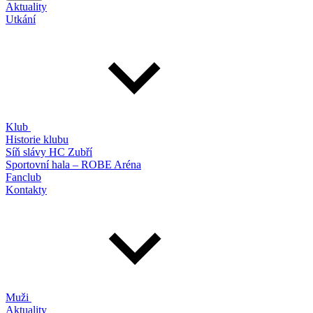
Aktuality
Utkání
Klub
Historie klubu
Síň slávy HC Zubří
Sportovní hala – ROBE Aréna
Fanclub
Kontakty
Muži
Aktuality