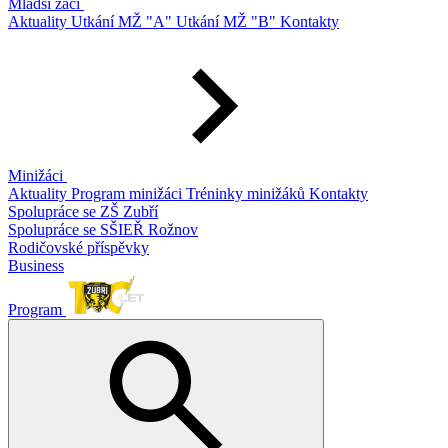
Mladší žáci
Aktuality
Utkání MŽ "A"
Utkání MŽ "B"
Kontakty
Minižáci
Aktuality
Program minižáci
Tréninky minižáků
Kontakty
Spolupráce se ZŠ Zubří
Spolupráce se SŠIEŘ Rožnov
Rodičovské příspěvky
Business
Program