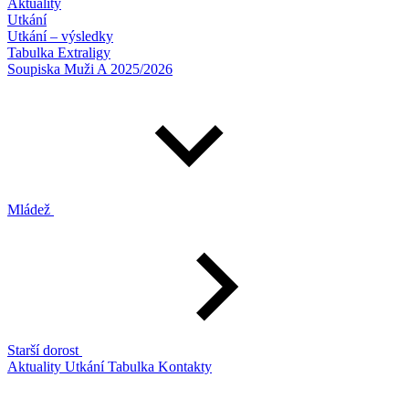
Aktuality
Utkání
Utkání – výsledky
Tabulka Extraligy
Soupiska Muži A 2025/2026
Mládež
Starší dorost
Aktuality
Utkání
Tabulka
Kontakty