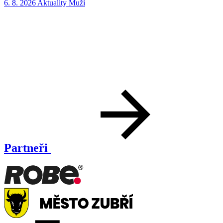
6. 8. 2026
Aktuality
Muži
5
Partneři