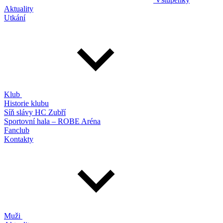
Aktuality
Utkání
Klub
Historie klubu
Síň slávy HC Zubří
Sportovní hala – ROBE Aréna
Fanclub
Kontakty
Muži