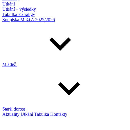
Utkání
Utkání – výsledky
Tabulka Extraligy
Soupiska Muži A 2025/2026
Mládež
Starší dorost
Aktuality
Utkání
Tabulka
Kontakty