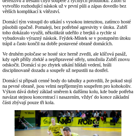
defenzivu a trestání chyb soupeře z rychlých protiútoků. Zubří si
vytvořilo rozhodující náskok už v první půli a zápas dovedlo bez
větších komplikací k vítězství.
Domácí tým vstoupil do utkání s vysokou intenzitou, zatímco hosté
působili opačně. Pomaleji, bez potřebné agresivity v útoku. Zubří
toho dokázalo využít, několikrát udeřilo z brejků a rychle si
vybudovalo výrazný náskok. Frýdek-Místek se v postupném útoku
trápil a často končil na dobře postavené obraně domácích.
Ve druhém poločase se hosté sice herně zvedli, ale klíčová pasáž,
kdy opět přišly zbrklé a nepřipravené střely, umožnila Zubří znovu
odskočit. Domácí si po zbytek utkání hlídali vedení, hráli
disciplinovaně dozadu a soupeře už nepustili na dostřel.
Domácí si připsali cenné body do tabulky a potvrdili, že pokud stojí
na pevné obraně, jsou velmi nepříjemným soupeřem pro kohokoliv.
Výkon dává dobrý základ směrem k dalšímu kolu, kde bude potřeba
navázat stejnou koncentrací i nasazením, vždyť do konce základní
části zbývají pouze tři kola.