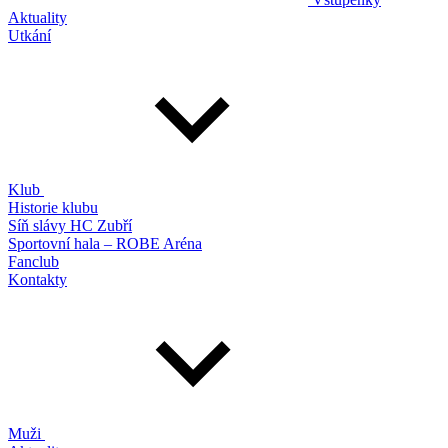
Aktuality
Utkání
Klub
Historie klubu
Síň slávy HC Zubří
Sportovní hala – ROBE Aréna
Fanclub
Kontakty
Muži