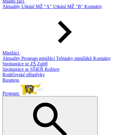
Mladší žáci
Aktuality
Utkání MŽ "A"
Utkání MŽ "B"
Kontakty
Minižáci
Aktuality
Program minižáci
Tréninky minižáků
Kontakty
Spolupráce se ZŠ Zubří
Spolupráce se SŠIEŘ Rožnov
Rodičovské příspěvky
Business
Program