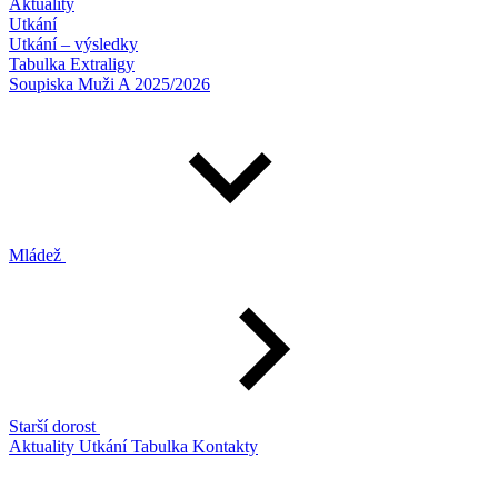
Aktuality
Utkání
Utkání – výsledky
Tabulka Extraligy
Soupiska Muži A 2025/2026
Mládež
Starší dorost
Aktuality
Utkání
Tabulka
Kontakty