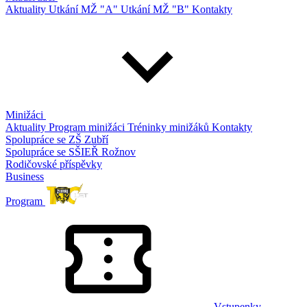
Aktuality
Utkání MŽ "A"
Utkání MŽ "B"
Kontakty
Minižáci
Aktuality
Program minižáci
Tréninky minižáků
Kontakty
Spolupráce se ZŠ Zubří
Spolupráce se SŠIEŘ Rožnov
Rodičovské příspěvky
Business
Program
Vstupenky