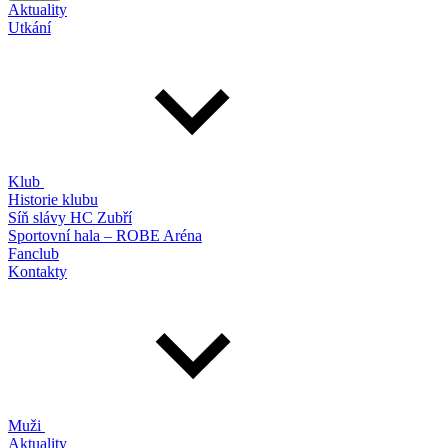
Aktuality
Utkání
Klub
Historie klubu
Síň slávy HC Zubří
Sportovní hala – ROBE Aréna
Fanclub
Kontakty
Muži
Aktuality