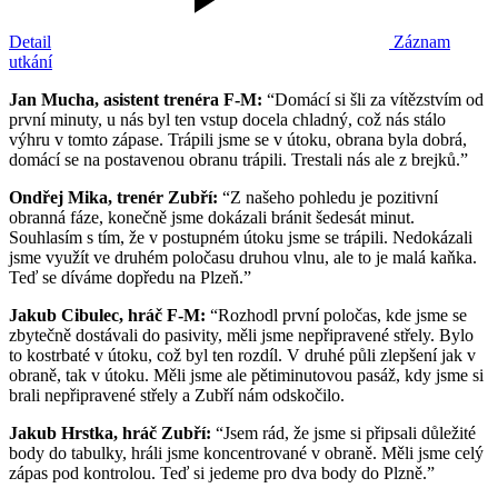
Detail
Záznam
utkání
Jan Mucha, asistent trenéra F-M:
“Domácí si šli za vítězstvím od
první minuty, u nás byl ten vstup docela chladný, což nás stálo
výhru v tomto zápase. Trápili jsme se v útoku, obrana byla dobrá,
domácí se na postavenou obranu trápili. Trestali nás ale z brejků.”
Ondřej Mika, trenér Zubří:
“Z našeho pohledu je pozitivní
obranná fáze, konečně jsme dokázali bránit šedesát minut.
Souhlasím s tím, že v postupném útoku jsme se trápili. Nedokázali
jsme využít ve druhém poločasu druhou vlnu, ale to je malá kaňka.
Teď se díváme dopředu na Plzeň.”
Jakub Cibulec, hráč F-M:
“Rozhodl první poločas, kde jsme se
zbytečně dostávali do pasivity, měli jsme nepřipravené střely. Bylo
to kostrbaté v útoku, což byl ten rozdíl. V druhé půli zlepšení jak v
obraně, tak v útoku. Měli jsme ale pětiminutovou pasáž, kdy jsme si
brali nepřipravené střely a Zubří nám odskočilo.
Jakub Hrstka, hráč Zubří:
“Jsem rád, že jsme si připsali důležité
body do tabulky, hráli jsme koncentrované v obraně. Měli jsme celý
zápas pod kontrolou. Teď si jedeme pro dva body do Plzně.”