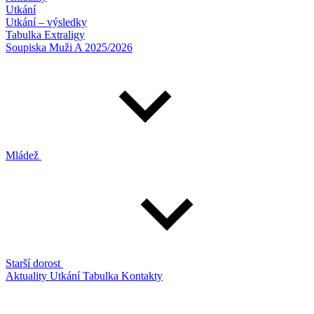
Utkání
Utkání – výsledky
Tabulka Extraligy
Soupiska Muži A 2025/2026
Mládež
Starší dorost
Aktuality
Utkání
Tabulka
Kontakty