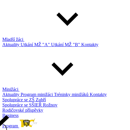
Mladší žáci
Aktuality
Utkání MŽ "A"
Utkání MŽ "B"
Kontakty
Minižáci
Aktuality
Program minižáci
Tréninky minižáků
Kontakty
Spolupráce se ZŠ Zubří
Spolupráce se SŠIEŘ Rožnov
Rodičovské příspěvky
Business
Program