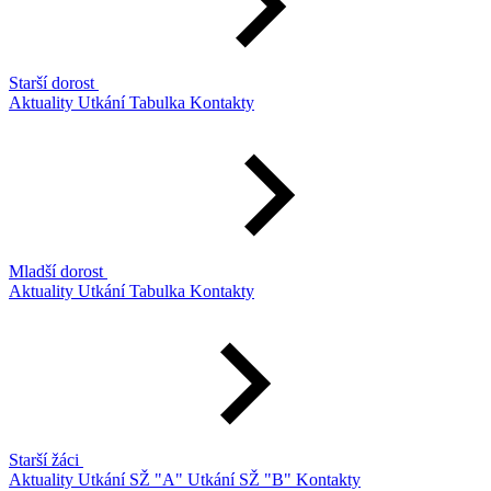
Starší dorost
Aktuality
Utkání
Tabulka
Kontakty
Mladší dorost
Aktuality
Utkání
Tabulka
Kontakty
Starší žáci
Aktuality
Utkání SŽ "A"
Utkání SŽ "B"
Kontakty