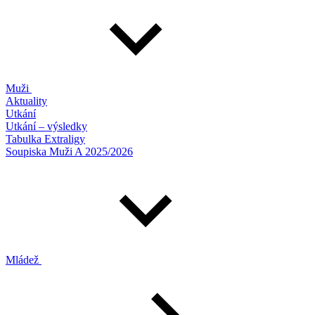
Muži
Aktuality
Utkání
Utkání – výsledky
Tabulka Extraligy
Soupiska Muži A 2025/2026
Mládež