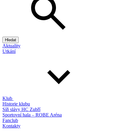
Hledat
Aktuality
Utkání
Klub
Historie klubu
Síň slávy HC Zubří
Sportovní hala – ROBE Aréna
Fanclub
Kontakty