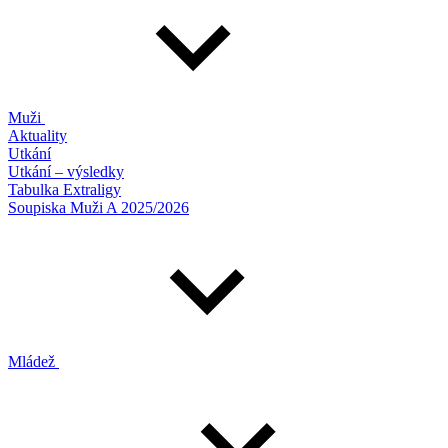
Muži
Aktuality
Utkání
Utkání – výsledky
Tabulka Extraligy
Soupiska Muži A 2025/2026
Mládež