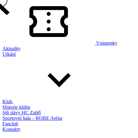
Vstupenky
Aktuality
Utkání
Klub
Historie klubu
Síň slávy HC Zubří
Sportovní hala – ROBE Aréna
Fanclub
Kontakty