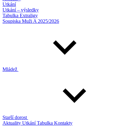
Utkání
Utkání – výsledky
Tabulka Extraligy
Soupiska Muži A 2025/2026
Mládež
Starší dorost
Aktuality
Utkání
Tabulka
Kontakty