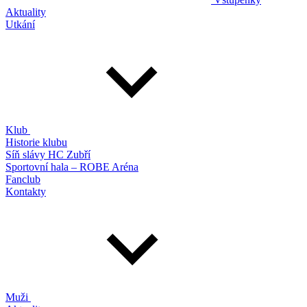
Aktuality
Utkání
Klub
Historie klubu
Síň slávy HC Zubří
Sportovní hala – ROBE Aréna
Fanclub
Kontakty
Muži