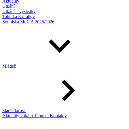
Aktuality
Utkání
Utkání – výsledky
Tabulka Extraligy
Soupiska Muži A 2025/2026
Mládež
Starší dorost
Aktuality
Utkání
Tabulka
Kontakty