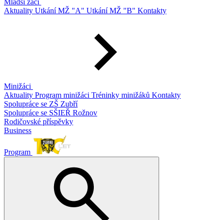
Mladší žáci
Aktuality
Utkání MŽ "A"
Utkání MŽ "B"
Kontakty
Minižáci
Aktuality
Program minižáci
Tréninky minižáků
Kontakty
Spolupráce se ZŠ Zubří
Spolupráce se SŠIEŘ Rožnov
Rodičovské příspěvky
Business
Program