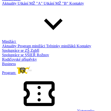
Aktuality
Utkání MŽ "A"
Utkání MŽ "B"
Kontakty
Minižáci
Aktuality
Program minižáci
Tréninky minižáků
Kontakty
Spolupráce se ZŠ Zubří
Spolupráce se SŠIEŘ Rožnov
Rodičovské příspěvky
Business
Program
Vstupenky