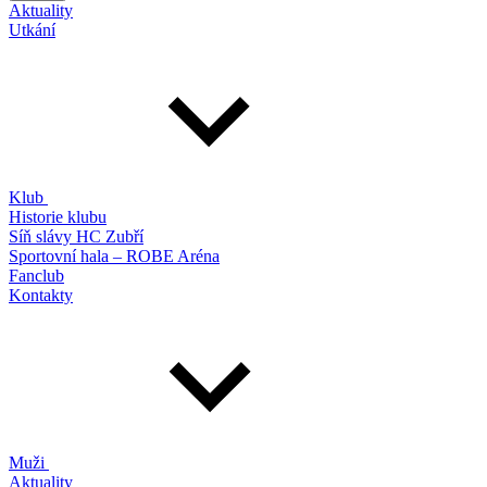
Aktuality
Utkání
Klub
Historie klubu
Síň slávy HC Zubří
Sportovní hala – ROBE Aréna
Fanclub
Kontakty
Muži
Aktuality