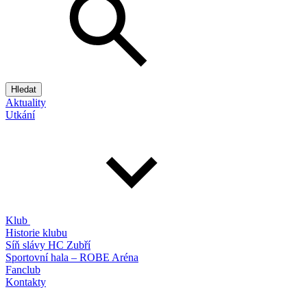
Hledat
Aktuality
Utkání
Klub
Historie klubu
Síň slávy HC Zubří
Sportovní hala – ROBE Aréna
Fanclub
Kontakty