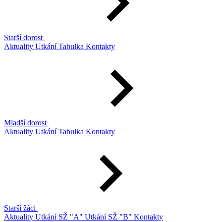
Starší dorost
Aktuality
Utkání
Tabulka
Kontakty
Mladší dorost
Aktuality
Utkání
Tabulka
Kontakty
Starší žáci
Aktuality
Utkání SŽ "A"
Utkání SŽ "B"
Kontakty