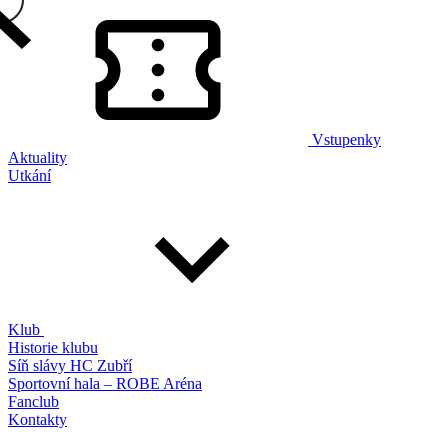
Vstupenky
Aktuality
Utkání
Klub
Historie klubu
Síň slávy HC Zubří
Sportovní hala – ROBE Aréna
Fanclub
Kontakty