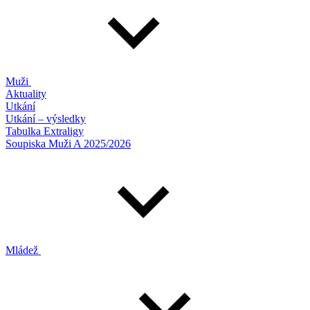
Muži
Aktuality
Utkání
Utkání – výsledky
Tabulka Extraligy
Soupiska Muži A 2025/2026
Mládež