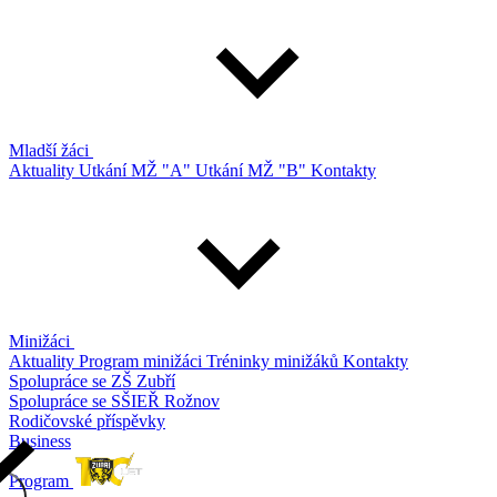
Mladší žáci
Aktuality
Utkání MŽ "A"
Utkání MŽ "B"
Kontakty
Minižáci
Aktuality
Program minižáci
Tréninky minižáků
Kontakty
Spolupráce se ZŠ Zubří
Spolupráce se SŠIEŘ Rožnov
Rodičovské příspěvky
Business
Program