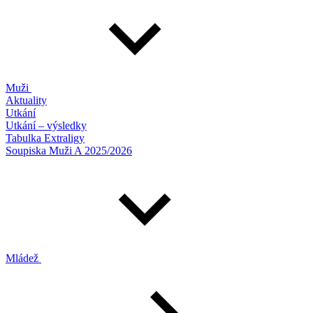
Muži
Aktuality
Utkání
Utkání – výsledky
Tabulka Extraligy
Soupiska Muži A 2025/2026
Mládež