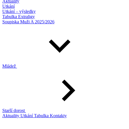
Aktuality
Utkání
Utkání – výsledky
Tabulka Extraligy
Soupiska Muži A 2025/2026
Mládež
Starší dorost
Aktuality
Utkání
Tabulka
Kontakty