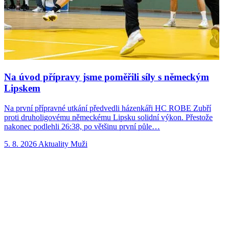
Na úvod přípravy jsme poměřili síly s německým
Lipskem
Na první přípravné utkání předvedli házenkáři HC ROBE Zubří
N
proti druholigovému německému Lipsku solidní výkon. Přestože
Z
nakonec podlehli 26:38, po většinu první půle…
t
5. 8. 2026
Aktuality
Muži
4