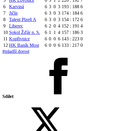
5
HK Lovosice
6
3
1
2
220 : 192
7
6
Karviná
6
3
0
3
193 : 188
6
7
Jičín
6
3
0
3
174 : 184
6
8
Talent Plzeň A
6
3
0
3
154 : 172
6
9
Liberec
6
2
0
4
152 : 191
4
10
Sokol Žďár n. S.
6
1
1
4
157 : 186
3
11
Kopřivnice
6
0
0
6
143 : 223
0
12
HK Baník Most
6
0
0
6
133 : 217
0
#mladší dorost
Sdílet