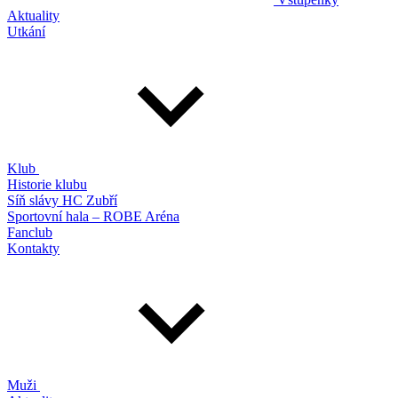
Aktuality
Utkání
Klub
Historie klubu
Síň slávy HC Zubří
Sportovní hala – ROBE Aréna
Fanclub
Kontakty
Muži