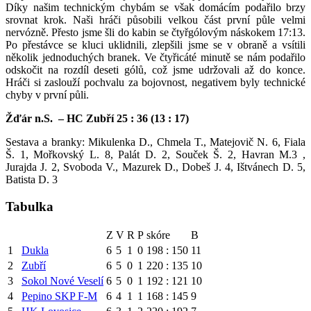
Díky našim technickým chybám se však domácím podařilo brzy
srovnat krok. Naši hráči působili velkou část první půle velmi
nervózně. Přesto jsme šli do kabin se čtyřgólovým náskokem 17:13.
Po přestávce se kluci uklidnili, zlepšili jsme se v obraně a vsítili
několik jednoduchých branek. Ve čtyřicáté minutě se nám podařilo
odskočit na rozdíl deseti gólů, což jsme udržovali až do konce.
Hráči si zaslouží pochvalu za bojovnost, negativem byly technické
chyby v první půli.
Žďár n.S. – HC Zubří 25 : 36 (13 : 17)
Sestava a branky: Mikulenka D., Chmela T., Matejovič N. 6, Fiala
Š. 1, Mořkovský L. 8, Palát D. 2, Souček Š. 2, Havran M.3 ,
Jurajda J. 2, Svoboda V., Mazurek D., Dobeš J. 4, Ištvánech D. 5,
Batista D. 3
Tabulka
Z
V
R
P
skóre
B
1
Dukla
6
5
1
0
198 : 150
11
2
Zubří
6
5
0
1
220 : 135
10
3
Sokol Nové Veselí
6
5
0
1
192 : 121
10
4
Pepino SKP F-M
6
4
1
1
168 : 145
9