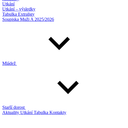
Utkání
Utkání – výsledky
Tabulka Extraligy
Soupiska Muži A 2025/2026
Mládež
Starší dorost
Aktuality
Utkání
Tabulka
Kontakty