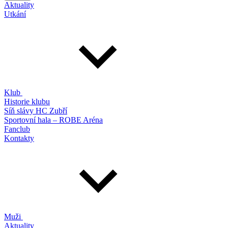
Aktuality
Utkání
Klub
Historie klubu
Síň slávy HC Zubří
Sportovní hala – ROBE Aréna
Fanclub
Kontakty
Muži
Aktuality