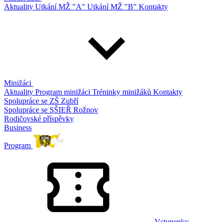
Aktuality
Utkání MŽ "A"
Utkání MŽ "B"
Kontakty
Minižáci
Aktuality
Program minižáci
Tréninky minižáků
Kontakty
Spolupráce se ZŠ Zubří
Spolupráce se SŠIEŘ Rožnov
Rodičovské příspěvky
Business
Program
Vstupenky