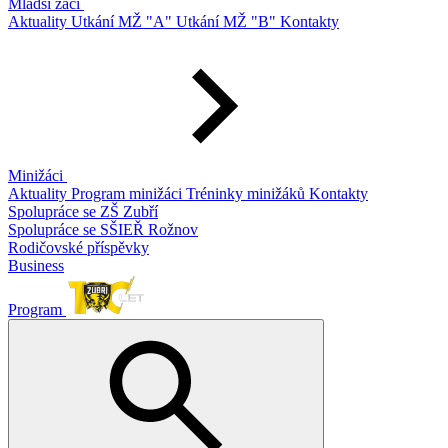
Mladší žáci
Aktuality
Utkání MŽ "A"
Utkání MŽ "B"
Kontakty
Minižáci
Aktuality
Program minižáci
Tréninky minižáků
Kontakty
Spolupráce se ZŠ Zubří
Spolupráce se SŠIEŘ Rožnov
Rodičovské příspěvky
Business
Program