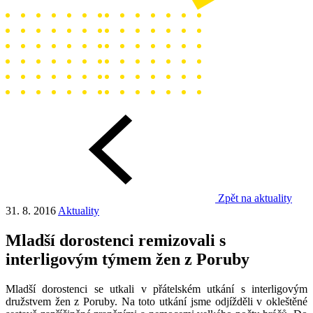
Zpět na aktuality
31. 8. 2016
Aktuality
Mladší dorostenci remizovali s
interligovým týmem žen z Poruby
Mladší dorostenci se utkali v přátelském utkání s interligovým
družstvem žen z Poruby. Na toto utkání jsme odjížděli v okleštěné