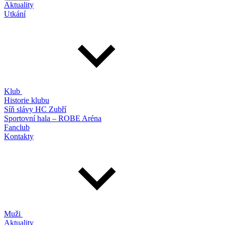
Aktuality
Utkání
Klub
Historie klubu
Síň slávy HC Zubří
Sportovní hala – ROBE Aréna
Fanclub
Kontakty
Muži
Aktuality