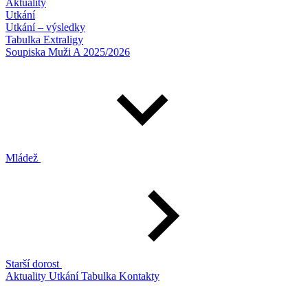
Aktuality
Utkání
Utkání – výsledky
Tabulka Extraligy
Soupiska Muži A 2025/2026
Mládež
Starší dorost
Aktuality
Utkání
Tabulka
Kontakty