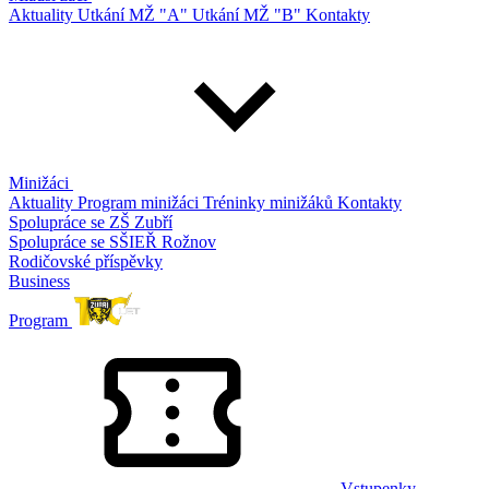
Aktuality
Utkání MŽ "A"
Utkání MŽ "B"
Kontakty
Minižáci
Aktuality
Program minižáci
Tréninky minižáků
Kontakty
Spolupráce se ZŠ Zubří
Spolupráce se SŠIEŘ Rožnov
Rodičovské příspěvky
Business
Program
Vstupenky