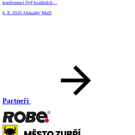
konfrontaci čtyř kvalitních…
n
6. 8. 2026
Aktuality
Muži
5
Partneři