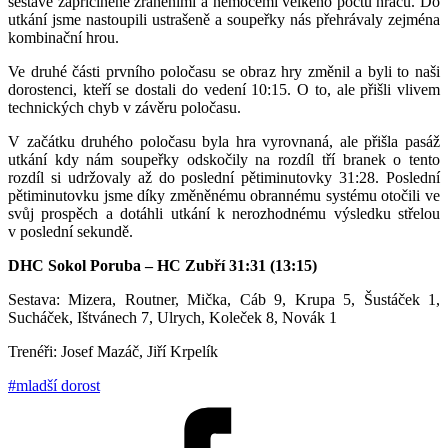
sestavě zapříčiněné zraněními a nemocemi velkého počtu hráčů. Do
utkání jsme nastoupili ustrašeně a soupeřky nás přehrávaly zejména
kombinační hrou.
Ve druhé části prvního poločasu se obraz hry změnil a byli to naši
dorostenci, kteří se dostali do vedení 10:15. O to, ale přišli vlivem
technických chyb v závěru poločasu.
V začátku druhého poločasu byla hra vyrovnaná, ale přišla pasáž
utkání kdy nám soupeřky odskočily na rozdíl tří branek o tento
rozdíl si udržovaly až do poslední pětiminutovky 31:28. Poslední
pětiminutovku jsme díky změněnému obrannému systému otočili ve
svůj prospěch a dotáhli utkání k nerozhodnému výsledku střelou
v poslední sekundě.
DHC Sokol Poruba – HC Zubří 31:31 (13:15)
Sestava: Mizera, Routner, Mička, Cáb 9, Krupa 5, Šustáček 1,
Sucháček, Ištvánech 7, Ulrych, Koleček 8, Novák 1
Trenéři: Josef Mazáč, Jiří Krpelík
#mladší dorost