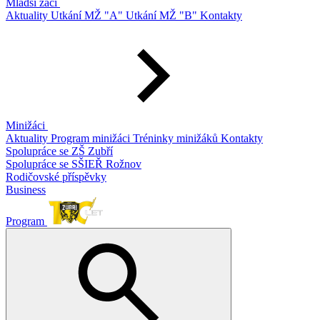
Mladší žáci
Aktuality
Utkání MŽ "A"
Utkání MŽ "B"
Kontakty
Minižáci
Aktuality
Program minižáci
Tréninky minižáků
Kontakty
Spolupráce se ZŠ Zubří
Spolupráce se SŠIEŘ Rožnov
Rodičovské příspěvky
Business
Program