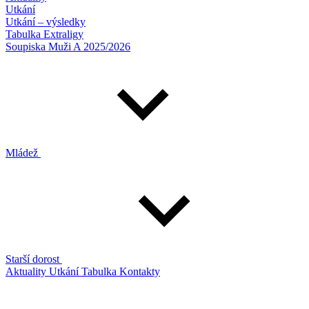
Utkání
Utkání – výsledky
Tabulka Extraligy
Soupiska Muži A 2025/2026
Mládež
Starší dorost
Aktuality
Utkání
Tabulka
Kontakty