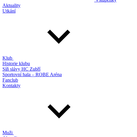
Aktuality
Utkání
Klub
Historie klubu
Síň slávy HC Zubří
Sportovní hala – ROBE Aréna
Fanclub
Kontakty
Muži