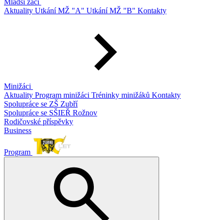
Mladší žáci
Aktuality
Utkání MŽ "A"
Utkání MŽ "B"
Kontakty
Minižáci
Aktuality
Program minižáci
Tréninky minižáků
Kontakty
Spolupráce se ZŠ Zubří
Spolupráce se SŠIEŘ Rožnov
Rodičovské příspěvky
Business
Program