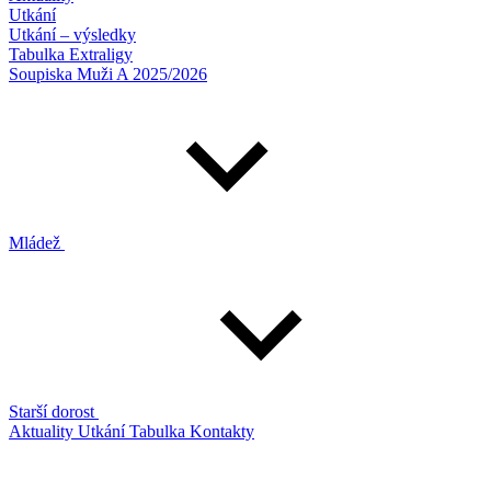
Utkání
Utkání – výsledky
Tabulka Extraligy
Soupiska Muži A 2025/2026
Mládež
Starší dorost
Aktuality
Utkání
Tabulka
Kontakty