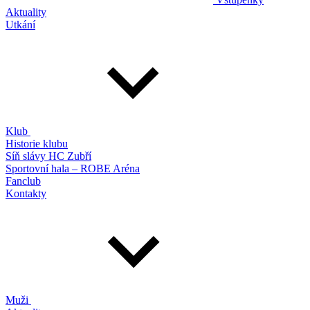
Aktuality
Utkání
Klub
Historie klubu
Síň slávy HC Zubří
Sportovní hala – ROBE Aréna
Fanclub
Kontakty
Muži