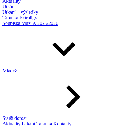
Aktuality
Utkání
Utkání – výsledky
Tabulka Extraligy
Soupiska Muži A 2025/2026
Mládež
Starší dorost
Aktuality
Utkání
Tabulka
Kontakty