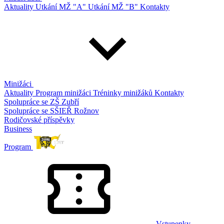
Aktuality
Utkání MŽ "A"
Utkání MŽ "B"
Kontakty
Minižáci
Aktuality
Program minižáci
Tréninky minižáků
Kontakty
Spolupráce se ZŠ Zubří
Spolupráce se SŠIEŘ Rožnov
Rodičovské příspěvky
Business
Program
Vstupenky