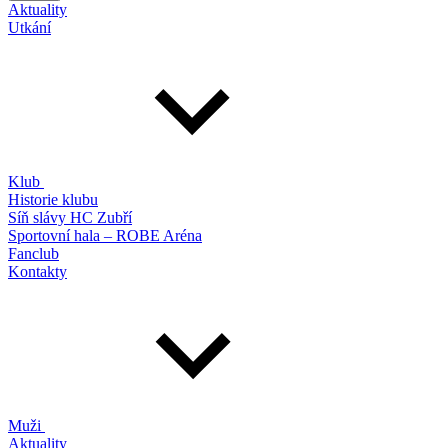
Aktuality
Utkání
Klub
Historie klubu
Síň slávy HC Zubří
Sportovní hala – ROBE Aréna
Fanclub
Kontakty
Muži
Aktuality