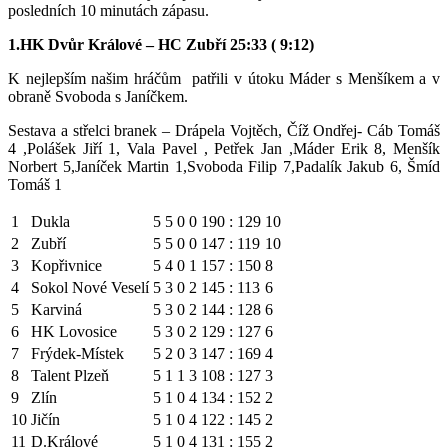
posledních 10 minutách zápasu.
1.HK Dvůr Králové – HC Zubří 25:33 ( 9:12)
K nejlepším našim hráčům patřili v útoku Máder s Menšíkem a v
obraně Svoboda s Janíčkem.
Sestava a střelci branek – Drápela Vojtěch, Číž Ondřej- Cáb Tomáš
4 ,Polášek Jiří 1, Vala Pavel , Petřek Jan ,Máder Erik 8, Menšík
Norbert 5,Janíček Martin 1,Svoboda Filip 7,Padalík Jakub 6, Šmíd
Tomáš 1
1
Dukla
5
5
0
0
190 : 129
10
2
Zubří
5
5
0
0
147 : 119
10
3
Kopřivnice
5
4
0
1
157 : 150
8
4
Sokol Nové Veselí
5
3
0
2
145 : 113
6
5
Karviná
5
3
0
2
144 : 128
6
6
HK Lovosice
5
3
0
2
129 : 127
6
7
Frýdek-Místek
5
2
0
3
147 : 169
4
8
Talent Plzeň
5
1
1
3
108 : 127
3
9
Zlín
5
1
0
4
134 : 152
2
10
Jičín
5
1
0
4
122 : 145
2
11
D.Králové
5
1
0
4
131 : 155
2