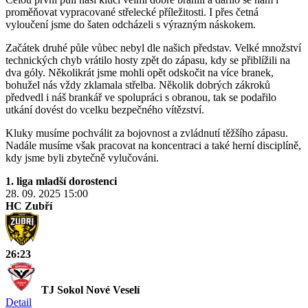
proměňovat vypracované střelecké příležitosti. I přes četná
vyloučení jsme do šaten odcházeli s výrazným náskokem.
Začátek druhé půle vůbec nebyl dle našich představ. Velké množství
technických chyb vrátilo hosty zpět do zápasu, kdy se přiblížili na
dva góly. Několikrát jsme mohli opět odskočit na více branek,
bohužel nás vždy zklamala střelba. Několik dobrých zákroků
předvedl i náš brankář ve spolupráci s obranou, tak se podařilo
utkání dovést do vcelku bezpečného vítězství.
Kluky musíme pochválit za bojovnost a zvládnutí těžšího zápasu.
Nadále musíme však pracovat na koncentraci a také herní disciplíně,
kdy jsme byli zbytečně vylučováni.
1. liga mladší dorostenci
28. 09. 2025
15:00
HC Zubří
26:23
TJ Sokol Nové Veselí
Detail