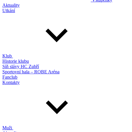
Aktuality
Utkání
Klub
Historie klubu
Síň slávy HC Zubří
Sportovní hala – ROBE Aréna
Fanclub
Kontakty
Muži