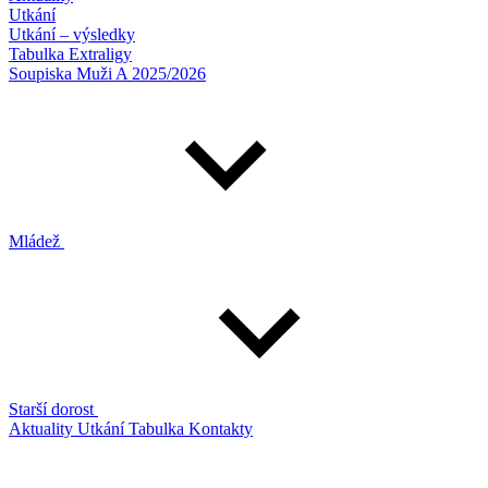
Utkání
Utkání – výsledky
Tabulka Extraligy
Soupiska Muži A 2025/2026
Mládež
Starší dorost
Aktuality
Utkání
Tabulka
Kontakty