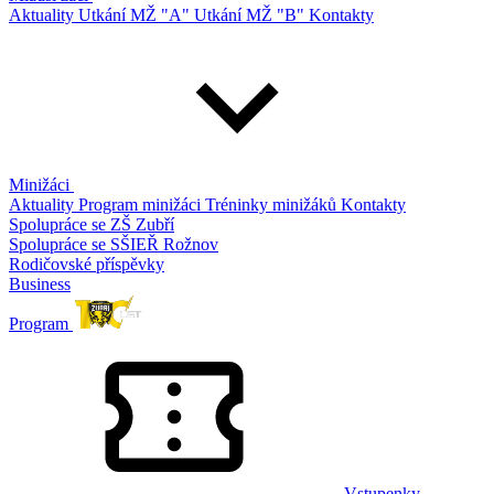
Aktuality
Utkání MŽ "A"
Utkání MŽ "B"
Kontakty
Minižáci
Aktuality
Program minižáci
Tréninky minižáků
Kontakty
Spolupráce se ZŠ Zubří
Spolupráce se SŠIEŘ Rožnov
Rodičovské příspěvky
Business
Program
Vstupenky