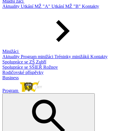
Mladší žáci
Aktuality
Utkání MŽ "A"
Utkání MŽ "B"
Kontakty
Minižáci
Aktuality
Program minižáci
Tréninky minižáků
Kontakty
Spolupráce se ZŠ Zubří
Spolupráce se SŠIEŘ Rožnov
Rodičovské příspěvky
Business
Program