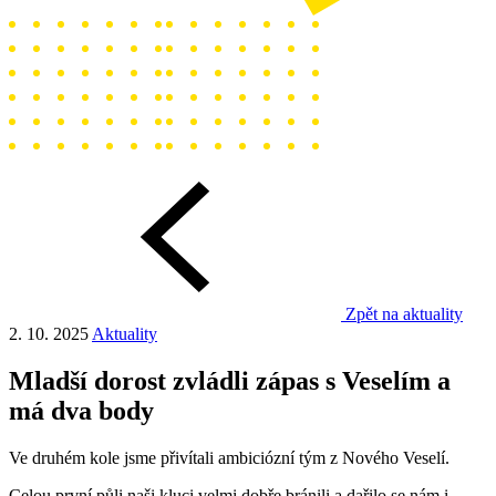
Zpět na aktuality
2. 10. 2025
Aktuality
Mladší dorost zvládli zápas s Veselím a
má dva body
Ve druhém kole jsme přivítali ambiciózní tým z Nového Veselí.
Celou první půli naši kluci velmi dobře bránili a dařilo se nám i