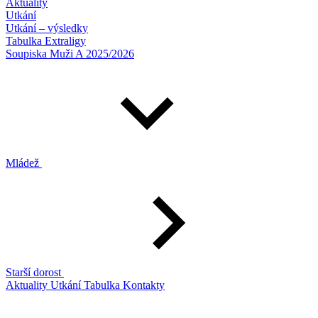
Aktuality
Utkání
Utkání – výsledky
Tabulka Extraligy
Soupiska Muži A 2025/2026
Mládež
Starší dorost
Aktuality
Utkání
Tabulka
Kontakty