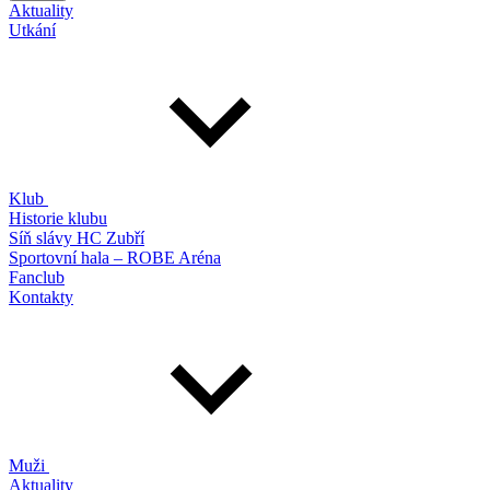
Aktuality
Utkání
Klub
Historie klubu
Síň slávy HC Zubří
Sportovní hala – ROBE Aréna
Fanclub
Kontakty
Muži
Aktuality