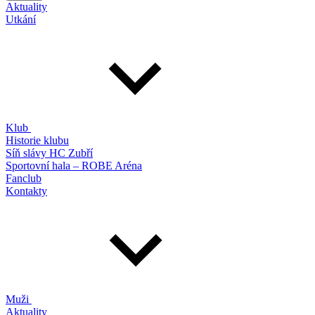
Aktuality
Utkání
Klub
Historie klubu
Síň slávy HC Zubří
Sportovní hala – ROBE Aréna
Fanclub
Kontakty
Muži
Aktuality