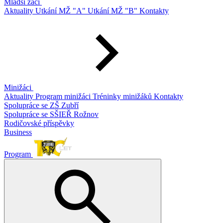
Mladší žáci
Aktuality
Utkání MŽ "A"
Utkání MŽ "B"
Kontakty
Minižáci
Aktuality
Program minižáci
Tréninky minižáků
Kontakty
Spolupráce se ZŠ Zubří
Spolupráce se SŠIEŘ Rožnov
Rodičovské příspěvky
Business
Program