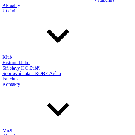
Aktuality
Utkání
Klub
Historie klubu
Síň slávy HC Zubří
Sportovní hala – ROBE Aréna
Fanclub
Kontakty
Muži