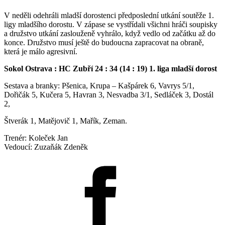
V neděli odehráli mladší dorostenci předposlední utkání soutěže 1.
ligy mladšího dorostu. V zápase se vystřídali všichni hráči soupisky
a družstvo utkání zaslouženě vyhrálo, když vedlo od začátku až do
konce. Družstvo musí ještě do budoucna zapracovat na obraně,
která je málo agresivní.
Sokol Ostrava : HC Zubří 24 : 34 (14 : 19) 1. liga mladší dorost
Sestava a branky: Pšenica, Krupa – Kašpárek 6, Vavrys 5/1,
Dořičák 5, Kučera 5, Havran 3, Nesvadba 3/1, Sedláček 3, Dostál
2,
Štverák 1, Matějovič 1, Mařík, Zeman.
Trenér: Koleček Jan
Vedoucí: Zuzaňák Zdeněk