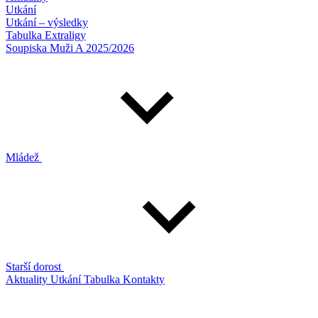
Utkání
Utkání – výsledky
Tabulka Extraligy
Soupiska Muži A 2025/2026
Mládež
Starší dorost
Aktuality
Utkání
Tabulka
Kontakty