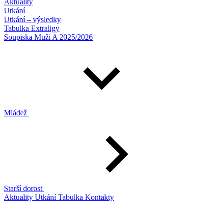
Aktuality
Utkání
Utkání – výsledky
Tabulka Extraligy
Soupiska Muži A 2025/2026
Mládež
Starší dorost
Aktuality
Utkání
Tabulka
Kontakty