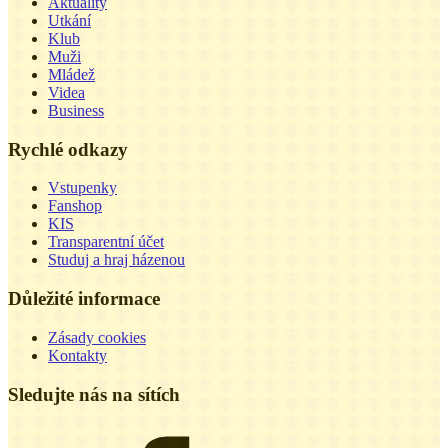
Aktuality
Utkání
Klub
Muži
Mládež
Videa
Business
Rychlé odkazy
Vstupenky
Fanshop
KIS
Transparentní účet
Studuj a hraj házenou
Důležité informace
Zásady cookies
Kontakty
Sledujte nás na sítích