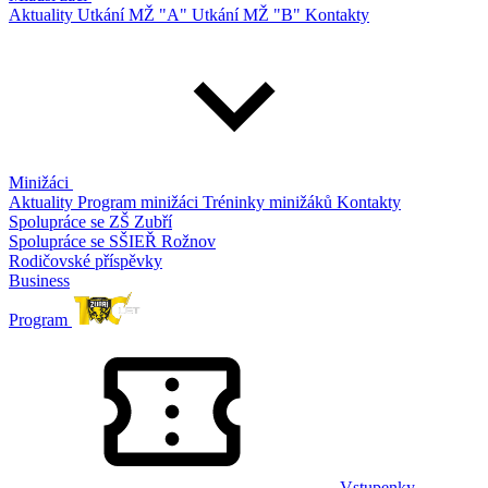
Aktuality
Utkání MŽ "A"
Utkání MŽ "B"
Kontakty
Minižáci
Aktuality
Program minižáci
Tréninky minižáků
Kontakty
Spolupráce se ZŠ Zubří
Spolupráce se SŠIEŘ Rožnov
Rodičovské příspěvky
Business
Program
Vstupenky