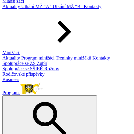
Mladší žáci
Aktuality
Utkání MŽ "A"
Utkání MŽ "B"
Kontakty
Minižáci
Aktuality
Program minižáci
Tréninky minižáků
Kontakty
Spolupráce se ZŠ Zubří
Spolupráce se SŠIEŘ Rožnov
Rodičovské příspěvky
Business
Program