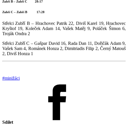
Zubří B – Zubří C 28:17
Zubří C – Zubří B 17:28
Střelci Zubří B – Hrachovec Patrik 22, Diviš Karel 19, Hrachovec
Kryštof 19, Koleček Adam 14, Vašek Matěj 9, Poláček Šimon 6,
Troják Ondra 2
Střelci Zubří C – Gašpar David 16, Rada Dan 11, Dořičák Adam 9,
Vašek Sam 4, Románek Honza 2, Dimitriadis Filip 2, Černý Matouš
2, Diviš Honza 1
#minižáci
Sdílet