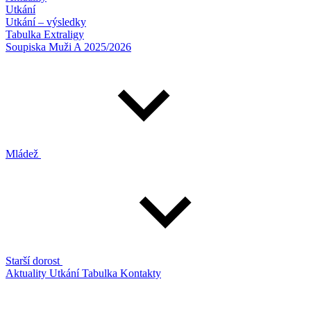
Utkání
Utkání – výsledky
Tabulka Extraligy
Soupiska Muži A 2025/2026
Mládež
Starší dorost
Aktuality
Utkání
Tabulka
Kontakty