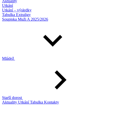
Aktuality
Utkání
Utkání – výsledky
Tabulka Extraligy
Soupiska Muži A 2025/2026
Mládež
Starší dorost
Aktuality
Utkání
Tabulka
Kontakty