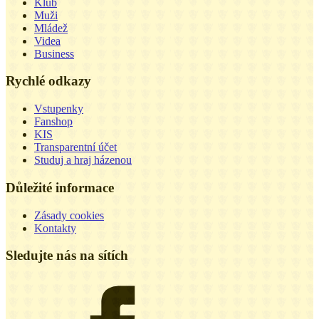
Klub
Muži
Mládež
Videa
Business
Rychlé odkazy
Vstupenky
Fanshop
KIS
Transparentní účet
Studuj a hraj házenou
Důležité informace
Zásady cookies
Kontakty
Sledujte nás na sítích