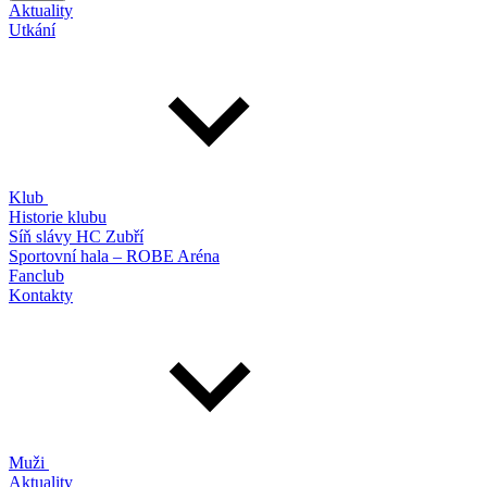
Aktuality
Utkání
Klub
Historie klubu
Síň slávy HC Zubří
Sportovní hala – ROBE Aréna
Fanclub
Kontakty
Muži
Aktuality