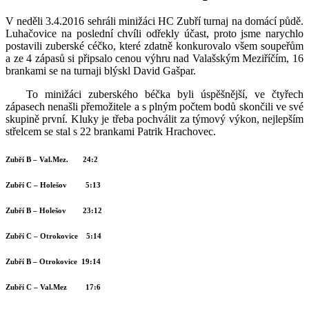
V neděli 3.4.2016 sehráli minižáci HC Zubří turnaj na domácí půdě.
Luhačovice na poslední chvíli odřekly účast, proto jsme narychlo
postavili zuberské céčko, které zdatně konkurovalo všem soupeřům
a ze 4 zápasů si připsalo cenou výhru nad Valašským Meziříčím, 16
brankami se na turnaji blýskl David Gašpar.
To minižáci zuberského béčka byli úspěšnější, ve čtyřech
zápasech nenašli přemožitele a s plným počtem bodů skončili ve své
skupině první. Kluky je třeba pochválit za týmový výkon, nejlepším
střelcem se stal s 22 brankami Patrik Hrachovec.
Zubří B – Val.Mez. 24:2
Zubří C – Holešov 5:13
Zubří B – Holešov 23:12
Zubří C – Otrokovice 5:14
Zubří B – Otrokovice 19:14
Zubří C – Val.Mez 17:6