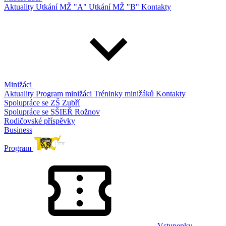
Aktuality
Utkání MŽ "A"
Utkání MŽ "B"
Kontakty
Minižáci
Aktuality
Program minižáci
Tréninky minižáků
Kontakty
Spolupráce se ZŠ Zubří
Spolupráce se SŠIEŘ Rožnov
Rodičovské příspěvky
Business
Program
Vstupenky