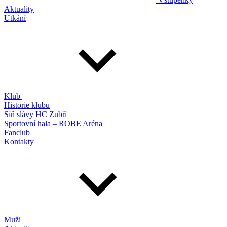
Aktuality
Utkání
Klub
Historie klubu
Síň slávy HC Zubří
Sportovní hala – ROBE Aréna
Fanclub
Kontakty
Muži