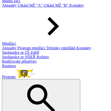
Mladší žáci
Aktuality
Utkání MŽ "A"
Utkání MŽ "B"
Kontakty
Minižáci
Aktuality
Program minižáci
Tréninky minižáků
Kontakty
Spolupráce se ZŠ Zubří
Spolupráce se SŠIEŘ Rožnov
Rodičovské příspěvky
Business
Program