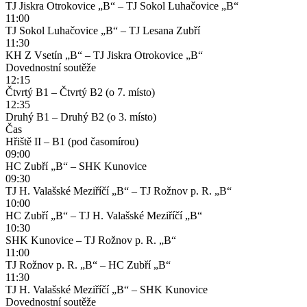
TJ Jiskra Otrokovice „B“ – TJ Sokol Luhačovice „B“
11:00
TJ Sokol Luhačovice „B“ – TJ Lesana Zubří
11:30
KH Z Vsetín „B“ – TJ Jiskra Otrokovice „B“
Dovednostní soutěže
12:15
Čtvrtý B1 – Čtvrtý B2 (o 7. místo)
12:35
Druhý B1 – Druhý B2 (o 3. místo)
Čas
Hřiště II – B1 (pod časomírou)
09:00
HC Zubří „B“ – SHK Kunovice
09:30
TJ H. Valašské Meziříčí „B“ – TJ Rožnov p. R. „B“
10:00
HC Zubří „B“ – TJ H. Valašské Meziříčí „B“
10:30
SHK Kunovice – TJ Rožnov p. R. „B“
11:00
TJ Rožnov p. R. „B“ – HC Zubří „B“
11:30
TJ H. Valašské Meziříčí „B“ – SHK Kunovice
Dovednostní soutěže