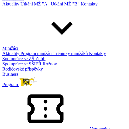
Aktuality
Utkání MŽ "A"
Utkání MŽ "B"
Kontakty
Minižáci
Aktuality
Program minižáci
Tréninky minižáků
Kontakty
Spolupráce se ZŠ Zubří
Spolupráce se SŠIEŘ Rožnov
Rodičovské příspěvky
Business
Program
Vstupenky