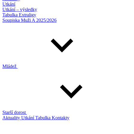
Utkání
Utkání – výsledky
Tabulka Extraligy
Soupiska Muži A 2025/2026
Mládež
Starší dorost
Aktuality
Utkání
Tabulka
Kontakty