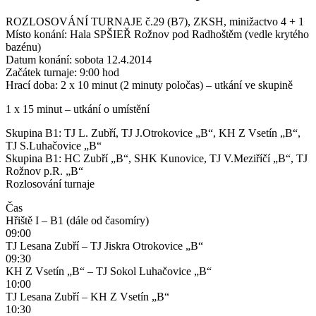
ROZLOSOVÁNÍ TURNAJE č.29 (B7), ZKSH, minižactvo 4 + 1
Místo konání: Hala SPŠIEŘ Rožnov pod Radhoštěm (vedle krytého
bazénu)
Datum konání: sobota 12.4.2014
Začátek turnaje: 9:00 hod
Hrací doba: 2 x 10 minut (2 minuty poločas) – utkání ve skupině
1 x 15 minut – utkání o umístění
Skupina B1: TJ L. Zubří, TJ J.Otrokovice „B“, KH Z Vsetín „B“,
TJ S.Luhačovice „B“
Skupina B1: HC Zubří „B“, SHK Kunovice, TJ V.Meziříčí „B“, TJ
Rožnov p.R. „B“
Rozlosování turnaje
Čas
Hřiště I – B1 (dále od časomíry)
09:00
TJ Lesana Zubří – TJ Jiskra Otrokovice „B“
09:30
KH Z Vsetín „B“ – TJ Sokol Luhačovice „B“
10:00
TJ Lesana Zubří – KH Z Vsetín „B“
10:30