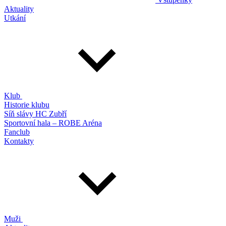
Aktuality
Utkání
Klub
Historie klubu
Síň slávy HC Zubří
Sportovní hala – ROBE Aréna
Fanclub
Kontakty
Muži