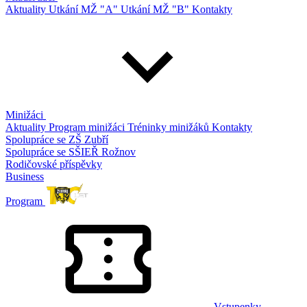
Aktuality
Utkání MŽ "A"
Utkání MŽ "B"
Kontakty
Minižáci
Aktuality
Program minižáci
Tréninky minižáků
Kontakty
Spolupráce se ZŠ Zubří
Spolupráce se SŠIEŘ Rožnov
Rodičovské příspěvky
Business
Program
Vstupenky