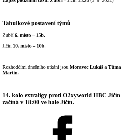
Zápas podzimní části:
Zubří
– Jičín 33:26 (3. 9. 2022)
Tabulkové postavení týmů
Zubří
6. místo – 15b.
Jičín
10. místo – 10b.
Rozhodčími dnešního utkání jsou
Moravec Lukáš a Tůma
Martin.
14. kolo extraligy proti O2xyworld HBC Jičín
začíná v 18:00 ve hale Jičín.