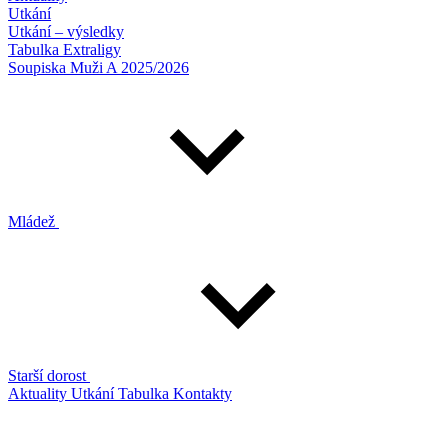
Utkání
Utkání – výsledky
Tabulka Extraligy
Soupiska Muži A 2025/2026
Mládež
Starší dorost
Aktuality
Utkání
Tabulka
Kontakty