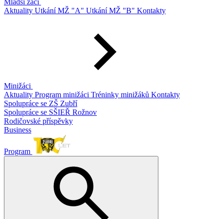
Mladší žáci
Aktuality
Utkání MŽ "A"
Utkání MŽ "B"
Kontakty
Minižáci
Aktuality
Program minižáci
Tréninky minižáků
Kontakty
Spolupráce se ZŠ Zubří
Spolupráce se SŠIEŘ Rožnov
Rodičovské příspěvky
Business
Program