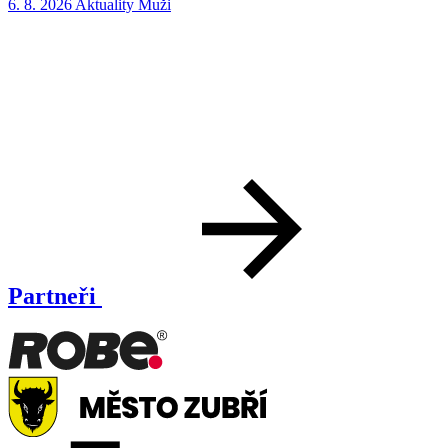
6. 8. 2026
Aktuality
Muži
5
Partneři