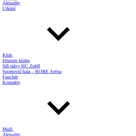
Aktuality
Utkání
Klub
Historie klubu
Síň slávy HC Zubří
Sportovní hala – ROBE Aréna
Fanclub
Kontakty
Muži
Aktuality