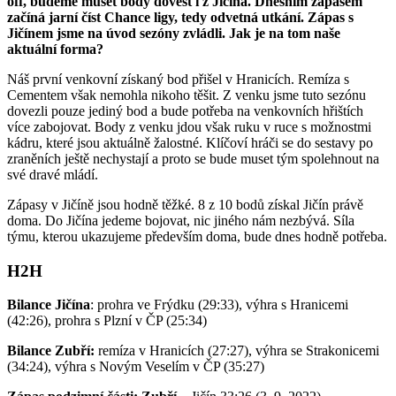
off, budeme muset body dovést i z Jičína. Dnešním zápasem
začíná jarní číst Chance ligy, tedy odvetná utkání. Zápas s
Jičínem jsme na úvod sezóny zvládli. Jak je na tom naše
aktuální forma?
Náš první venkovní získaný bod přišel v Hranicích. Remíza s
Cementem však nemohla nikoho těšit. Z venku jsme tuto sezónu
dovezli pouze jediný bod a bude potřeba na venkovních hřištích
více zabojovat. Body z venku jdou však ruku v ruce s možnostmi
kádru, které jsou aktuálně žalostné. Klíčoví hráči se do sestavy po
zraněních ještě nechystají a proto se bude muset tým spolehnout na
své dravé mládí.
Zápasy v Jičíně jsou hodně těžké. 8 z 10 bodů získal Jičín právě
doma. Do Jičína jedeme bojovat, nic jiného nám nezbývá. Síla
týmu, kterou ukazujeme především doma, bude dnes hodně potřeba.
H2H
Bilance Jičína
: prohra ve Frýdku (29:33), výhra s Hranicemi
(42:26), prohra s Plzní v ČP (25:34)
Bilance Zubří:
remíza v Hranicích (27:27), výhra se Strakonicemi
(34:24), výhra s Novým Veselím v ČP (35:27)