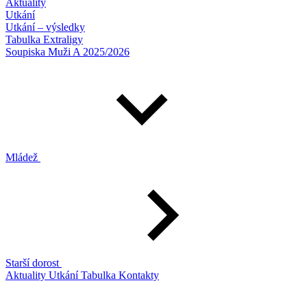
Aktuality
Utkání
Utkání – výsledky
Tabulka Extraligy
Soupiska Muži A 2025/2026
Mládež
Starší dorost
Aktuality
Utkání
Tabulka
Kontakty