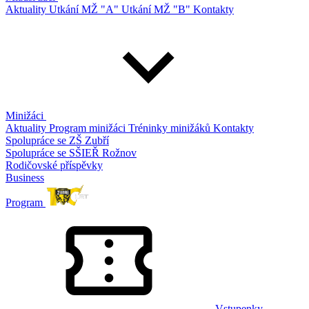
Aktuality
Utkání MŽ "A"
Utkání MŽ "B"
Kontakty
Minižáci
Aktuality
Program minižáci
Tréninky minižáků
Kontakty
Spolupráce se ZŠ Zubří
Spolupráce se SŠIEŘ Rožnov
Rodičovské příspěvky
Business
Program
Vstupenky