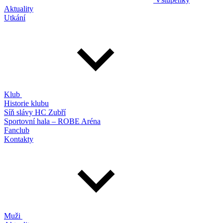
Aktuality
Utkání
Klub
Historie klubu
Síň slávy HC Zubří
Sportovní hala – ROBE Aréna
Fanclub
Kontakty
Muži