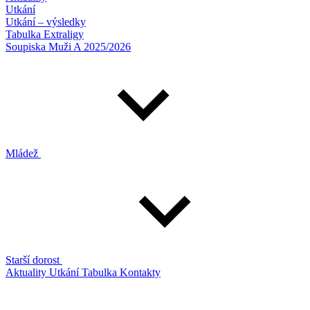
Utkání
Utkání – výsledky
Tabulka Extraligy
Soupiska Muži A 2025/2026
Mládež
Starší dorost
Aktuality
Utkání
Tabulka
Kontakty