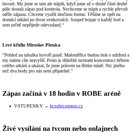
favorit. My jsme se tam ale trápili, když jsme až v druhé části druhé
půle dostali zápas pod kontrolu. Nechceme se trápit a rychle převzít
otěže zápasu. Chceme využít útočnou formu. Těšíme se opět na
domácí utkání po dvou venkovních. Soupeř bojuje o každý bod a
sem určitě nepřijede odevzdaný.“
Levé křídlo Miroslav Pšenica
“Pohled na tabulku hovoří jasně. Maloměřice budou hrát o udržení a
my máme cíle nejvyšší. Proto je důležité neztratit koncentraci během
celého utkání a ukázat, že jsme právem na třetím místě. Nic jiného
než dva body pro nás není přijatelné.”
Zápas začíná v 18 hodin v ROBE aréně
VSTUPENKY →
hczubri.enigoo.cz
Živé vysílání na tvcom nebo onlajnech