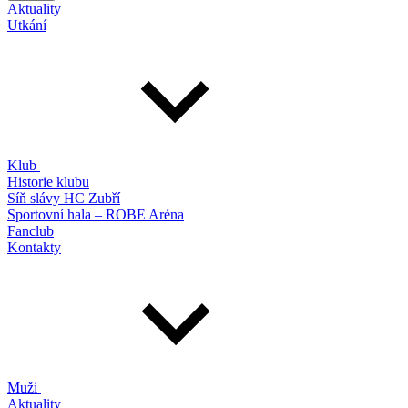
Aktuality
Utkání
Klub
Historie klubu
Síň slávy HC Zubří
Sportovní hala – ROBE Aréna
Fanclub
Kontakty
Muži
Aktuality