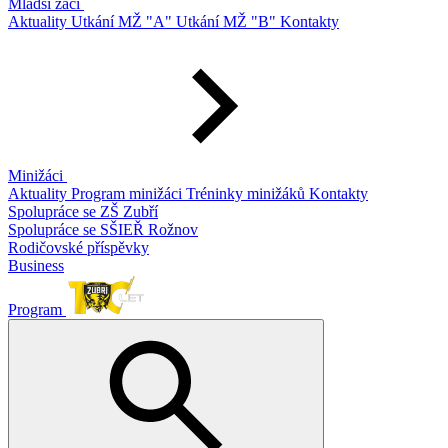
Mladší žáci
Aktuality
Utkání MŽ "A"
Utkání MŽ "B"
Kontakty
Minižáci
Aktuality
Program minižáci
Tréninky minižáků
Kontakty
Spolupráce se ZŠ Zubří
Spolupráce se SŠIEŘ Rožnov
Rodičovské příspěvky
Business
Program