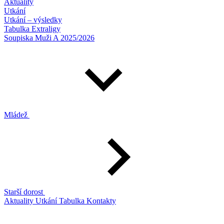
Aktuality
Utkání
Utkání – výsledky
Tabulka Extraligy
Soupiska Muži A 2025/2026
Mládež
Starší dorost
Aktuality
Utkání
Tabulka
Kontakty