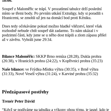
18:00.
Soupeř z Maloměřic se trápí. V prozatímní tabulce drží poslední
místo se třemi body. Po prvním utkání Extraligy, kdy si poradili s
Hranicemi, se zmohli už jen na domácí bod proti Kéniku.
Dnes tedy očekáváme pokud možno hladké vítězství, které však
rozhodně nebude chtít soupeř dát zadarmo. To nám ukázal i v
podzimní části, kdy jsme se u něho dost trápili a zlom zápasu přišel
až v závěru. Vyhráli jsme 29:34.
Bilance Maloměřic:
SKKP Brno remíza (28:28), Dukla prohra
(26:38), v Hranicích prohra (24:22), v Kopřivnici prohra (35:23)
Naše bilance:
ve Frýdku-Místku výhra (30:35), v Brně výhra
(31:33), Nové Veselí výhra (31:24), v Karviné prohra (35:32)
Předzápasové postřehy
Trenér Peter Dávid
“Když se podíváme na tabulku a výkony obou týmu, je jasné, kdo je