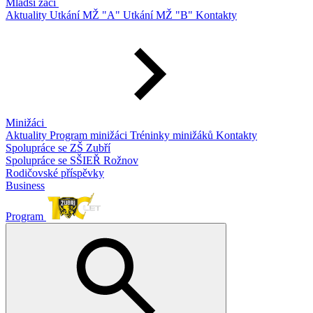
Mladší žáci
Aktuality
Utkání MŽ "A"
Utkání MŽ "B"
Kontakty
Minižáci
Aktuality
Program minižáci
Tréninky minižáků
Kontakty
Spolupráce se ZŠ Zubří
Spolupráce se SŠIEŘ Rožnov
Rodičovské příspěvky
Business
Program