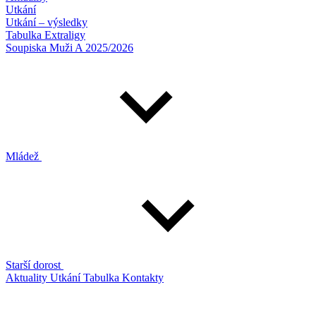
Utkání
Utkání – výsledky
Tabulka Extraligy
Soupiska Muži A 2025/2026
Mládež
Starší dorost
Aktuality
Utkání
Tabulka
Kontakty