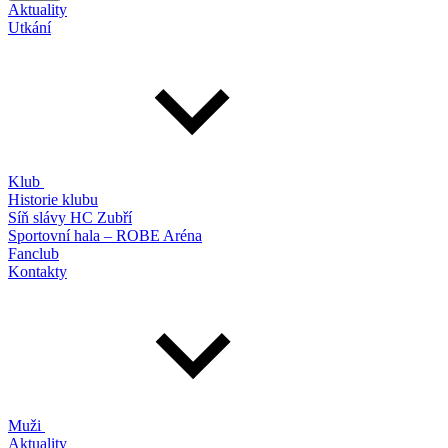
Aktuality
Utkání
Klub
Historie klubu
Síň slávy HC Zubří
Sportovní hala – ROBE Aréna
Fanclub
Kontakty
Muži
Aktuality