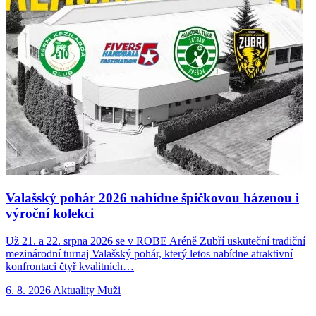
Valašský pohár 2026 nabídne špičkovou házenou i
výroční kolekci
Už 21. a 22. srpna 2026 se v ROBE Aréně Zubří uskuteční tradiční
N
mezinárodní turnaj Valašský pohár, který letos nabídne atraktivní
p
konfrontaci čtyř kvalitních…
n
6. 8. 2026
Aktuality
Muži
5