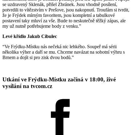
se uzdravený Sklenák, přišel Zbránek. Jsou vhodně posílení,
potvrdili to vítězstvím v Prešove, jsou nakopnutí. Troufám si tvrdit,
že je Frýdek mírným favoritem, jsou kompletní a tabulkové
postavení taky mluví za vše. Bude to neskutečně těžký zápas, ale
my už nutně potřebujeme body z venku.”
Levé křídlo Jakub Cibulec
“Ve Frýdku-Místku nás nečeká nic lehkého. Soupeř má sérii
několika výher a daří se mu. Chceme navázat na sobotní výhru s
Brnem a dojít si pro zisk dvou bodů.”
Utkání ve Frýdku-Místku začíná v 18:00, živé
vysílání na tvcom.cz