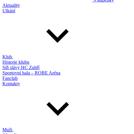
Aktuality
Utkání
Klub
Historie klubu
Síň slávy HC Zubří
Sportovní hala – ROBE Aréna
Fanclub
Kontakty
Muži