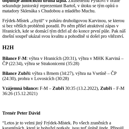
doplňuje ambiciozní druhá lajna.
Zkušenému Pyškovi v bráně
sekunduje juniorský reprezentant Bartoš, v útoku se tým opírá o
matadory Sklenáka s Chudobou a mladého Muchu.
Frýdek-Místek „chytil“ v poháru druholigovou Karvinou, se kterou
si bez větších problémů poradil. Po něm přišel atraktivní zápas v
Hranicích, kde se domácí tým držel až do konce první půle. Pak náš
dnešní soupeř ukázal svou kvalitu a pohodlně si došel pro vítězství.
H2H
Bilance F-M
: výhra v Hranicích (20:31), výhra v MHK Karviná –
ČP (22:34), výhra se Strakonicemi (35:28)
Bilance Zubří:
výhra s Brnem (34:27), výhra na Vsetíně – ČP
(24:30), prohra v Lovosicích (30:28)
Vzájemná bilance:
F-M –
Zubří
30:35 (13.2.2022),
Zubří
– F-M
36:26 (15.12.2021)
Trenér Peter Dávid
“Letos je to velmi jiný Frýdek-Místek. Po všech zraněních a
karanténách, které je bohužel potkaly, jsou teď úplně jinde. Připojil