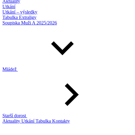
Aktuality
Utkání
Utkání – výsledky
Tabulka Extraligy
Soupiska Muži A 2025/2026
Mládež
Starší dorost
Aktuality
Utkání
Tabulka
Kontakty