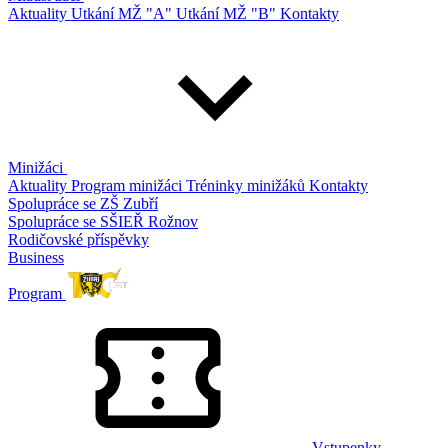
Aktuality
Utkání MŽ "A"
Utkání MŽ "B"
Kontakty
Minižáci
Aktuality
Program minižáci
Tréninky minižáků
Kontakty
Spolupráce se ZŠ Zubří
Spolupráce se SŠIEŘ Rožnov
Rodičovské příspěvky
Business
Program
Vstupenky